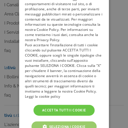
comportamenti di visitatore sul sito, o di
I Canali
I programmi
profilazione, anche di terze parti, per inviarti
Area Clienti
I canali
messaggi pubblicitari mirati o personalizzare i
contenuti da te visualizzati. Per maggiori
I Prodotti
La Guida +
informazioni su queste tecnologie consulta la
nostra Cookie Policy. Per informazioni su
I Servizi
faq
come trattiamo i tuoi dati, consulta anche la
nostra Privacy Policy.
Installatori
Puoi accettare l’installazione di tutti i cookie
cliccando sul pulsante ACCETTA TUTTI I
faq
COOKIE, oppure scegli le singole tipologie che
vuoi installare, cliccando sull’apposito
pulsante SELEZIONA I COOKIE. Clicca sulla "X"
la
tivù
my
tivù
per chiudere il banner, la continuazione della
navigazione avverrà in assenza di cookie o
I Bollini
altri strumenti di tracciamento diversi da
Info & News
quelli tecnici; per maggiori informazioni ti
invitiamo a leggere la nostra Cookie Policy.
faq
Leggi la cookie policy
ACCETTA TUTTI I COOKIE
tivù
s.r.l.
Sei un editore?
L'azienda
Clicca qui
SELEZIONA I COOKIE