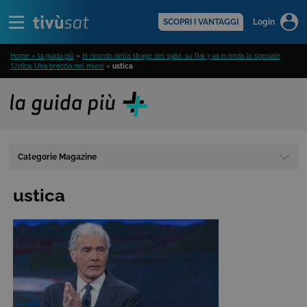
Alert
scopri di più >
SCOPRI I VANTAGGI
Login
Home » la guida più
»
In ricordo della strage del 1980, su Rai 3 va in onda lo speciale
‘Ustica: Una breccia nel muro’
»
ustica
Categorie Magazine
ustica