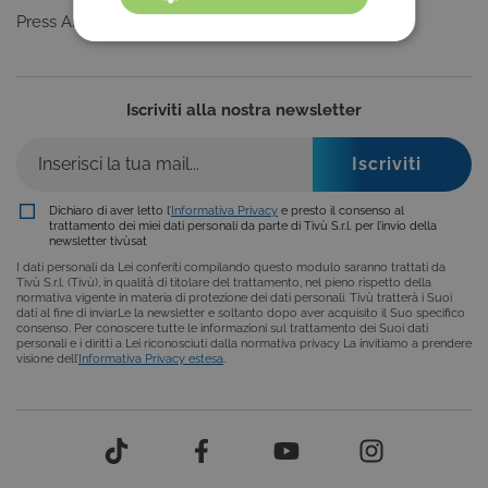
Press Area
COOKIE TECNICI
COOKIE ANALITICI
Iscriviti alla nostra newsletter
COOKIE DI PROFILAZIONE
FUNZIONALITÀ
Dichiaro di aver letto l’
Informativa Privacy
e presto il consenso al
trattamento dei miei dati personali da parte di Tivù S.r.l. per l’invio della
newsletter tivùsat
I dati personali da Lei conferiti compilando questo modulo saranno trattati da
Cookie tecnici
Cookie analitici
Tivù S.r.l. (Tivù), in qualità di titolare del trattamento, nel pieno rispetto della
normativa vigente in materia di protezione dei dati personali. Tivù tratterà i Suoi
Cookie di profilazione
Funzionalità
dati al fine di inviarLe la newsletter e soltanto dopo aver acquisito il Suo specifico
consenso. Per conoscere tutte le informazioni sul trattamento dei Suoi dati
personali e i diritti a Lei riconosciuti dalla normativa privacy La invitiamo a prendere
Questi cookie sono necessari per il corretto
visione dell’
Informativa Privacy estesa
.
funzionamento del nostro sito e non possono
essere disattivati. Vengono impostati solo in
risposta ad azioni da te effettuate nel corso della
navigazione, che costituiscono una richiesta di
servizi ai sensi di legge, come la corretta
visualizzazione del sito e dei suoi contenuti.
Inoltre, ti permetteranno di navigare sul sito
ricordando le scelte e in base ai criteri da te