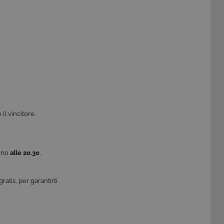
 che è un aggiornamento
a Google. Questo cookie
ero generato in modo
di pagina in un sito e
 rapporti di analisi dei siti.
iorna un valore univoco
ia delle visualizzazioni di
 che è un aggiornamento
a Google. Questo cookie
ero generato casualmente
 in un sito e utilizzato per
alisi dei siti. Per
il vincitore.
ebbene sia
orno
alle 20.30
,
atis, per garantirti