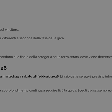
2 anni
Questo nome di cookie è associato a Google Universal Analytics,
le
significativo del servizio di analisi più comunemente utilizzato d
viene utilizzato per distinguere utenti unici assegnando un num
y.com
casuale come identificatore del cliente. È incluso in ogni richiesta 
utilizzato per calcolare i dati di visitatori, sessioni e campagne per i
1 giorno
Questo cookie è impostato da Google Analytics. Memorizza e agg
le
per ogni pagina visitata e viene utilizzato per contare e tenere tracc
del vincitore.
pagina.
y.com
i differenti a seconda della fase della gara.
2 anni
Questo nome di cookie è associato a Google Universal Analytics,
le
significativo del servizio di analisi più comunemente utilizzato d
viene utilizzato per distinguere utenti unici assegnando un num
tv
come identificatore del cliente. È incluso in ogni richiesta di pagina
calcolare i dati di visitatori, sessioni e campagne per i rapporti di an
cedono alla finale della categoria nella terza serata, dove viene decretato 
impostazione predefinita, è impostato per scadere dopo 2 anni, s
personalizzabile dai proprietari di siti Web.
026
a martedì 24 a sabato 28 febbraio 2026
. L’inizio delle serate è previsto int
e
approfondimento
continua a seguire
tivù la guida
. Scegli
tivùsat
sempre, gr