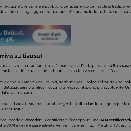
 un’edizione che parlerà a pubblici diversi, tenendo ben salda la tradizione
o attento ai linguaggi contemporanei. Scopriamo insieme tutto sulla nuov
rriva su tivùsat
o, ma anche un’importante novità tecnologica. Per la prima volta
Rai 1 sarà 
on l’avvio delle trasmissioni di Rai1 in 4K sulla TV satellitare tivùsat.
elevisivo più amato dagli italiani, trasformando il palco dell’Ariston nel p
 dettaglio sarà più nitido, i colori più realistici, il suono più avvolgente. 
dal divano di casa.
 una risorsa fondamentale: oltre 15 milioni di italiani lo scelgono per la qual
o ad arrivare.
 collegarlo al
decoder 4K
certificato tivùsat oppure una
CAM certificata t
la CAM e deve essere attivata. Per verificare se il tuo TV è 4K UHD certific