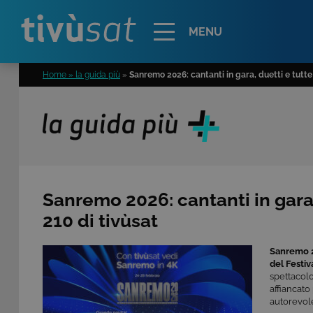
Alert
MENU
Home » la guida più
»
Sanremo 2026: cantanti in gara, duetti e tutte 
Sanremo 2026: cantanti in gara, 
210 di tivùsat
Sanremo 
del Festiv
spettacolo
affiancato
autorevol