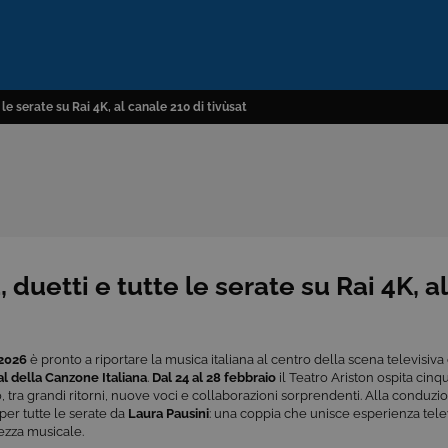
le serate su Rai 4K, al canale 210 di tivùsat
duetti e tutte le serate su Rai 4K, a
2026
è pronto a riportare la musica italiana al centro della scena televisiva
al della Canzone Italiana
.
Dal 24 al 28 febbraio
il Teatro Ariston ospita cinq
, tra grandi ritorni, nuove voci e collaborazioni sorprendenti. Alla conduz
 per tutte le serate da
Laura Pausini
: una coppia che unisce esperienza tele
ezza musicale.