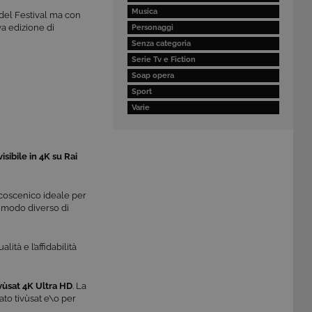
Musica
 del Festival ma con
a edizione di
Personaggi
Senza categoria
Serie Tv e Fiction
Soap opera
Sport
Varie
visibile in 4K su Rai
alcoscenico ideale per
Un modo diverso di
ità e l’affidabilità
ivùsat 4K Ultra HD
. La
ato tivùsat e\o per