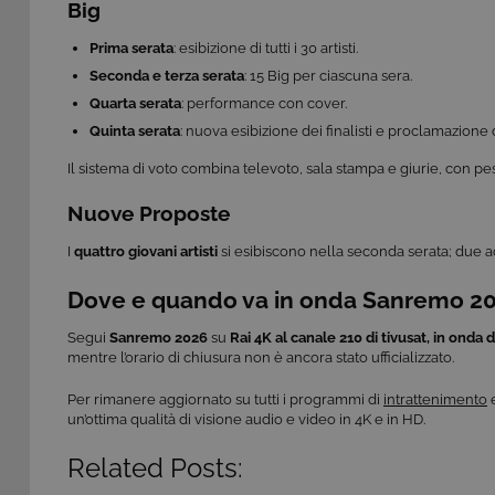
Big
_ga
Goog
LLC
Prima serata
: esibizione di tutti i 30 artisti.
.giph
Seconda e terza serata
: 15 Big per ciascuna sera.
Quarta serata
: performance con cover.
_gid
Goog
LLC
Quinta serata
: nuova esibizione dei finalisti e proclamazione 
.giph
Il sistema di voto combina televoto, sala stampa e giurie, con pes
_ga
Goog
LLC
.tivu.
Nuove Proposte
I
quattro giovani artisti
si esibiscono nella seconda serata; due ac
Dove e quando va in onda Sanremo 2
Segui
Sanremo 2026
su
Rai 4K al canale 210 di tivusat, in onda
d
mentre l’orario di chiusura non è ancora stato ufficializzato.
Per rimanere aggiornato su tutti i programmi di
intrattenimento
un’ottima qualità di visione audio e video in 4K e in HD.
Related Posts: