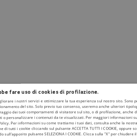
be fare uso di cookies di profilazione.
”, si esibiscono nella
seconda serata
. Solo due accederanno alla finale dell
gliorare i nostri servizi e ottimizzare la tua esperienza sul nostro sito. Sono p
ionamento del sito. Solo previo tuo consenso, useremo anche ulteriori tipologi
aggio dei tuoi comportamenti di visitatore sul sito, o di profilazione, anche di 
i o personalizzare i contenuti da te visualizzati. Per maggiori informazioni s
olicy. Per informazioni su come trattiamo i tuoi dati, consulta anche la nostra
one di tutti i cookie cliccando sul pulsante ACCETTA TUTTI I COOKIE, oppure sce
ndo sull’apposito pulsante SELEZIONA I COOKIE. Clicca sulla "X" per chiudere i