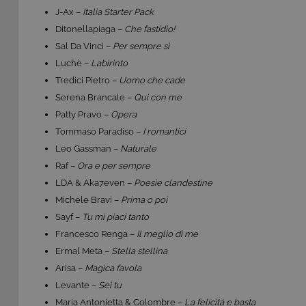
J-Ax –
Italia Starter Pack
Ditonellapiaga –
Che fastidio!
Sal Da Vinci –
Per sempre sì
Luchè –
Labirinto
Tredici Pietro –
Uomo che cade
Serena Brancale –
Qui con me
Patty Pravo –
Opera
Tommaso Paradiso –
I romantici
Leo Gassman –
Naturale
Raf –
Ora e per sempre
LDA & Aka7even –
Poesie clandestine
Michele Bravi –
Prima o poi
Sayf –
Tu mi piaci tanto
Francesco Renga –
Il meglio di me
Ermal Meta –
Stella stellina
Arisa –
Magica favola
Levante –
Sei tu
Maria Antonietta & Colombre –
La felicità e basta