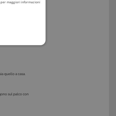
i; per maggiori informazioni
FUNZIONALITÀ
ia quello a casa.
no impostati solo in
legge, come la corretta
se ai criteri da te
 essere avvisati riguardo alla
algono sul palco con
ano, di norma, dati