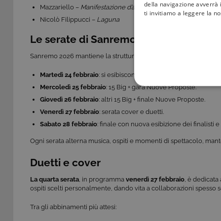
della navigazione avverrà i
Mazzariello –
Manifestazione d’amore
ti invitiamo a leggere la n
Nicolò Filippucci –
Laguna
Le serate di Sanremo 2026
Sanremo 2026 mantiene la struttura in cinque appuntamenti:
Martedì 24 febbraio
: si esibiscono tutti i 30 Big. Prima fotograf
Mercoledì 25 febbraio
: 15 Big + gara Nuove Proposte.
COOKIE TEC
Giovedì 26 febbraio
: altri 15 Big + finale Nuove Proposte.
Venerdì 27 febbraio
: serata cover e duetti.
Sabato 28 febbraio
: finale con nuova esibizione dei finalisti
Ogni serata alterna musica, ospiti e momenti di spettacolo, mante
Questi cookie sono necessar
risposta ad azioni da te effe
Duetti e cover
visualizzazione del sito e de
selezionati (es. lingua, prod
La quarta serata
, in programma
venerdì 27 febbraio
, è dedicata 
loro installazione, ma in ta
ospiti scelti personalmente, dando vita a collaborazioni spesso 
personali.
Pr
Tra gli abbinamenti più attesi:
Nome
D