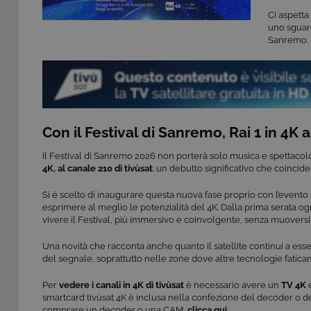
Ci aspetta
uno sguard
Sanremo.
Con il Festival di Sanremo, Rai 1 in 4K a
Il Festival di Sanremo 2026 non porterà solo musica e spettacol
4K, al canale 210 di tivùsat
: un debutto significativo che coincide c
Si è scelto di inaugurare questa nuova fase proprio con l’evento t
esprimere al meglio le potenzialità del 4K. Dalla prima serata ogni
vivere il Festival, più immersivo e coinvolgente, senza muoversi 
Una novità che racconta anche quanto il satellite continui a essere
del segnale, soprattutto nelle zone dove altre tecnologie fatican
Per
vedere i canali in 4K di tivùsat
è necessario avere un
TV 4K
e
smartcard tivùsat 4K è inclusa nella confezione del decoder o del
comprare un decoder o una CAM,
clicca qui
.