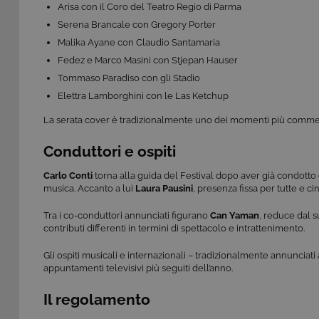
Arisa con il Coro del Teatro Regio di Parma
ASP.NET_SessionId
Mi
C
Serena Brancale con Gregory Porter
ww
Malika Ayane con Claudio Santamaria
CookieScriptConsent
Co
Fedez e Marco Masini con Stjepan Hauser
.t
Tommaso Paradiso con gli Stadio
ASP.NET_SessionId
Mi
Elettra Lamborghini con le Las Ketchup
C
dg
La serata cover è tradizionalmente uno dei momenti più commentat
Conduttori e ospiti
Carlo Conti
torna alla guida del Festival dopo aver già condotto 
musica. Accanto a lui
Laura Pausini
, presenza fissa per tutte e ci
Pr
Nome
Do
Provi
Tra i co-conduttori annunciati figurano
Can Yaman
, reduce dal 
Nome
VISITOR_INFO1_LIVE
Go
Domi
contributi differenti in termini di spettacolo e intrattenimento.
.y
_gat
Goog
Gli ospiti musicali e internazionali – tradizionalmente annunciat
LLC
YSC
Go
.giph
appuntamenti televisivi più seguiti dell’anno.
.y
_ga_C1F21YC3QN
.tivu.
Il regolamento
_ga_SZGJ7F024R
.tivu.