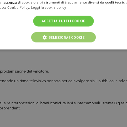
n assenza di cookie o altri strumenti di tracciamento diversi da quelli tecnic
ostra Cookie Policy.
Leggi la cookie policy
ACCETTA TUTTI I COOKIE
SELEZIONA I COOKIE
ia della classifica.
NICI
COOKIE ANALITICI
COOKIE DI PROFILAZIONE
 e proclamazione del vincitore.
Cookie tecnici
Cookie analitici
Cookie di profilazione
Funzionalità
nendo un ritmo televisivo pensato per coinvolgere sia il pubblico in sala s
i per il corretto funzionamento del nostro sito e non possono essere disattivati. Vengo
ttuate nel corso della navigazione, che costituiscono una richiesta di servizi ai sensi di 
i suoi contenuti. Inoltre, ti permetteranno di navigare sul sito ricordando le scelte e in ba
otti presenti nel carrello). È possibile impostare il browser per bloccare i cookie tecnici o
alle reinterpretazioni di brani iconici italiani e internazionali. I trenta Big s
l caso alcune parti del sito non funzioneranno correttamente. Questi cookie non archivi
sorprendenti.
ovider /
Scadenza
Descrizione
ominio