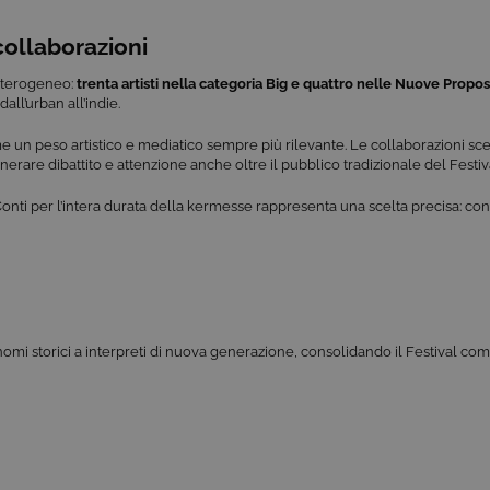
collaborazioni
 eterogeneo:
trenta artisti nella categoria Big e quattro nelle Nuove Propo
all’urban all’indie.
 un peso artistico e mediatico sempre più rilevante. Le collaborazioni scel
erare dibattito e attenzione anche oltre il pubblico tradizionale del Festiv
 Conti per l’intera durata della kermesse rappresenta una scelta precisa: con
a nomi storici a interpreti di nuova generazione, consolidando il Festival co