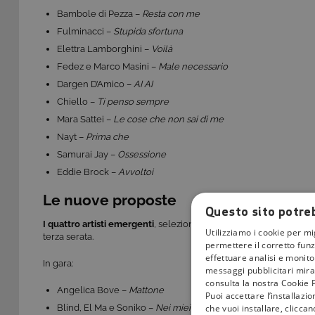
Bambole di Pezza –
Resta con me
Fulminacci –
Stupida sfortuna
Elettra Lamborghini –
Voilà
Fedez e Marco Masini –
Male necessario
Dargen D’Amico –
AI AI
Chiello –
Ti penso sempre
Mara Sattei –
Le cose che non sai di me
Nayt –
Prima che
Samurai Jay –
Ossessione
Eddie Brock –
Avvoltoi
Le nuove proposte
Questo sito potreb
I quattro artisti emergenti
, selezionati attraverso “
Sarà Sanremo
Utilizziamo i cookie per mi
terza serata.
permettere il corretto funz
effettuare analisi e monitor
In gara:
messaggi pubblicitari mirat
consulta la nostra Cookie P
Angelica Bove –
Mattone
Puoi accettare l’installazi
che vuoi installare, clicca
Blind, El Ma e Soniko –
Nei miei DM