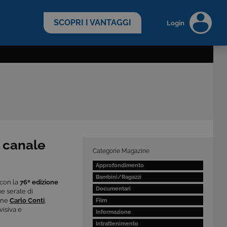
scopri di più >
SCOPRI I VANTAGGI
Login
l canale
Categorie Magazine
Approfondimento
Bambini/Ragazzi
 con la
76ª edizione
Documentari
ue serate di
ione
Carlo Conti
,
Film
visiva e
Informazione
Intrattenimento