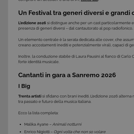
Un Festival tra generi diversi e grandi 
L’edizione 2026
si distingue anche per un cast particolarmente
presenza di generi diversi – dal cantautorato al pop radiofonico, d
Un elemento centrale è la serata dedicata alle cover, che assume
creano accostamenti inediti e potenzialmente virali, capaci di gen
Inoltre, la conduzione stabile di Laura Pausini al fianco di Carlo
forte identità musicale.
Cantanti in gara a Sanremo 2026
I Big
Trenta artisti
si sfidano con brani inediti. L’edizione 2026 altern
tra passato e futuro della musica italiana.
Ecco la lista completa:
Malika Ayane –
Animali notturni
Enrico Nigiotti –
Ogni volta che non so volare