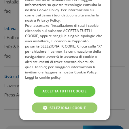
Installatori
informazioni su queste tecnologie consulta la
nostra Cookie Policy. Per informazioni su
faq
come trattiamo i tuoi dati, consulta anche la
nostra Privacy Policy.
Puoi accettare l’installazione di tutti i cookie
la
tivù
my
tivù
cliccando sul pulsante ACCETTA TUTTI I
COOKIE, oppure scegli le singole tipologie che
I Bollini
vuoi installare, cliccando sull’apposito
pulsante SELEZIONA I COOKIE. Clicca sulla "X"
Info & News
per chiudere il banner, la continuazione della
faq
navigazione avverrà in assenza di cookie o
altri strumenti di tracciamento diversi da
quelli tecnici; per maggiori informazioni ti
invitiamo a leggere la nostra Cookie Policy.
tivù
s.r.l.
Sei un editore?
Leggi la cookie policy
L'azienda
Clicca qui
ACCETTA TUTTI I COOKIE
Press Area
SELEZIONA I COOKIE
Iscriviti alla nostra newsletter
COOKIE TECNICI