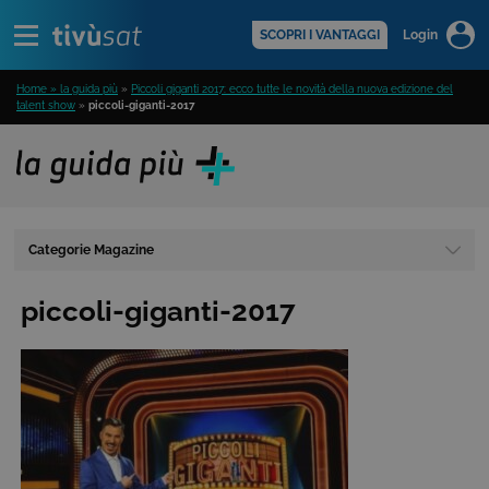
Alert
scopri di più >
SCOPRI I VANTAGGI
Login
Home » la guida più
»
Piccoli giganti 2017: ecco tutte le novità della nuova edizione del
talent show
»
piccoli-giganti-2017
Categorie Magazine
piccoli-giganti-2017