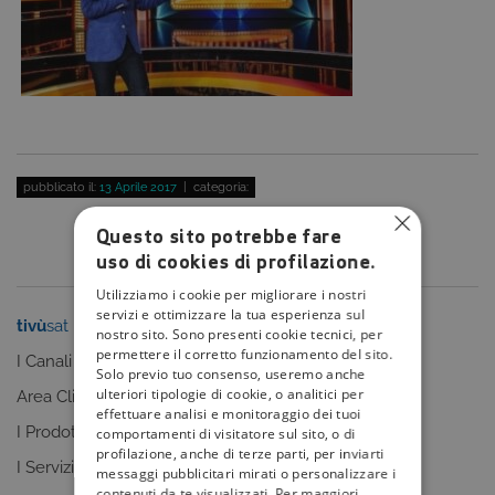
pubblicato il:
13 Aprile 2017
| categoria:
Questo sito potrebbe fare
uso di cookies di profilazione.
Utilizziamo i cookie per migliorare i nostri
servizi e ottimizzare la tua esperienza sul
tivù
sat
tivù
la guida
nostro sito. Sono presenti cookie tecnici, per
permettere il corretto funzionamento del sito.
I Canali
I programmi
Solo previo tuo consenso, useremo anche
ulteriori tipologie di cookie, o analitici per
Area Clienti
I canali
effettuare analisi e monitoraggio dei tuoi
I Prodotti
La Guida +
comportamenti di visitatore sul sito, o di
profilazione, anche di terze parti, per inviarti
I Servizi
faq
messaggi pubblicitari mirati o personalizzare i
contenuti da te visualizzati. Per maggiori