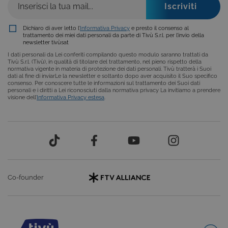
COOKIE ANALITICI
COOKIE DI PROFILAZIONE
Dichiaro di aver letto l’
Informativa Privacy
e presto il consenso al
trattamento dei miei dati personali da parte di Tivù S.r.l. per l’invio della
newsletter tivùsat
FUNZIONALITÀ
I dati personali da Lei conferiti compilando questo modulo saranno trattati da
Tivù S.r.l. (Tivù), in qualità di titolare del trattamento, nel pieno rispetto della
normativa vigente in materia di protezione dei dati personali. Tivù tratterà i Suoi
dati al fine di inviarLe la newsletter e soltanto dopo aver acquisito il Suo specifico
consenso. Per conoscere tutte le informazioni sul trattamento dei Suoi dati
personali e i diritti a Lei riconosciuti dalla normativa privacy La invitiamo a prendere
Cookie tecnici
Cookie analitici
visione dell’
Informativa Privacy estesa
.
Cookie di profilazione
Funzionalità
Questi cookie sono necessari per il corretto
funzionamento del nostro sito e non possono
essere disattivati. Vengono impostati solo in
risposta ad azioni da te effettuate nel corso della
navigazione, che costituiscono una richiesta di
servizi ai sensi di legge, come la corretta
visualizzazione del sito e dei suoi contenuti.
Co-founder
Inoltre, ti permetteranno di navigare sul sito
ricordando le scelte e in base ai criteri da te
selezionati (es. lingua, prodotti presenti nel
carrello). È possibile impostare il browser per
bloccare i cookie tecnici o essere avvisati
riguardo alla loro installazione, ma in tal caso