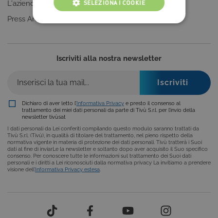
SELEZIONA I COOKIE
L'azienda
Clicca qui
Press Area
COOKIE TECNICI
COOKIE ANALITICI
Iscriviti alla nostra newsletter
COOKIE DI PROFILAZIONE
FUNZIONALITÀ
Dichiaro di aver letto l’
Informativa Privacy
e presto il consenso al
trattamento dei miei dati personali da parte di Tivù S.r.l. per l’invio della
newsletter tivùsat
Cookie tecnici
Cookie analitici
I dati personali da Lei conferiti compilando questo modulo saranno trattati da
Tivù S.r.l. (Tivù), in qualità di titolare del trattamento, nel pieno rispetto della
Cookie di profilazione
Funzionalità
normativa vigente in materia di protezione dei dati personali. Tivù tratterà i Suoi
dati al fine di inviarLe la newsletter e soltanto dopo aver acquisito il Suo specifico
consenso. Per conoscere tutte le informazioni sul trattamento dei Suoi dati
Questi cookie sono necessari per il corretto
personali e i diritti a Lei riconosciuti dalla normativa privacy La invitiamo a prendere
funzionamento del nostro sito e non possono
visione dell’
Informativa Privacy estesa
.
essere disattivati. Vengono impostati solo in
risposta ad azioni da te effettuate nel corso della
navigazione, che costituiscono una richiesta di
servizi ai sensi di legge, come la corretta
visualizzazione del sito e dei suoi contenuti.
Inoltre, ti permetteranno di navigare sul sito