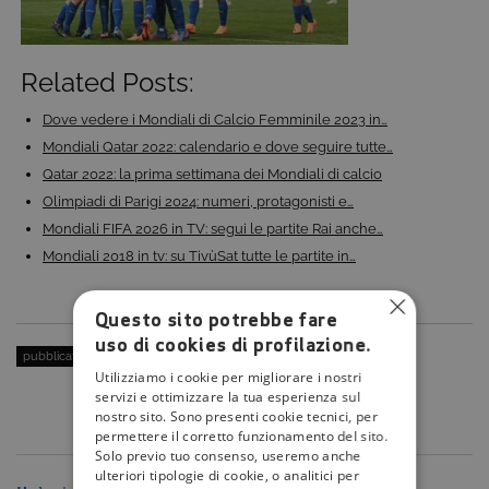
Related Posts:
Dove vedere i Mondiali di Calcio Femminile 2023 in…
Mondiali Qatar 2022: calendario e dove seguire tutte…
Qatar 2022: la prima settimana dei Mondiali di calcio
Olimpiadi di Parigi 2024: numeri, protagonisti e…
Mondiali FIFA 2026 in TV: segui le partite Rai anche…
Mondiali 2018 in tv: su TivùSat tutte le partite in…
Questo sito potrebbe fare
uso di cookies di profilazione.
pubblicato il:
19 Luglio 2023
| categoria:
Utilizziamo i cookie per migliorare i nostri
servizi e ottimizzare la tua esperienza sul
nostro sito. Sono presenti cookie tecnici, per
permettere il corretto funzionamento del sito.
Solo previo tuo consenso, useremo anche
ulteriori tipologie di cookie, o analitici per