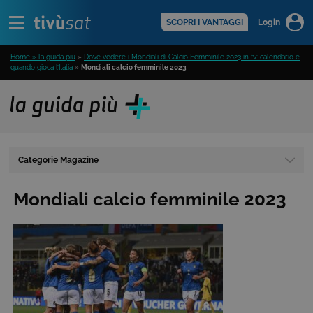
Alert
scopri di più >
SCOPRI I VANTAGGI
Login
Home » la guida più
»
Dove vedere i Mondiali di Calcio Femminile 2023 in tv: calendario e
quando gioca l’Italia
»
Mondiali calcio femminile 2023
Categorie Magazine
Mondiali calcio femminile 2023