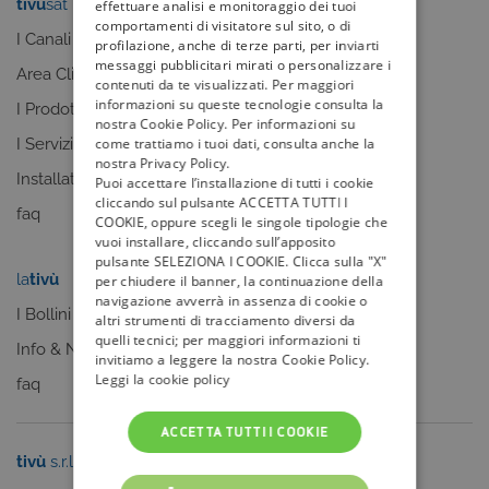
tivù
sat
tivù
la guida
effettuare analisi e monitoraggio dei tuoi
comportamenti di visitatore sul sito, o di
I Canali
I programmi
profilazione, anche di terze parti, per inviarti
messaggi pubblicitari mirati o personalizzare i
Area Clienti
I canali
contenuti da te visualizzati. Per maggiori
informazioni su queste tecnologie consulta la
I Prodotti
La Guida +
nostra Cookie Policy. Per informazioni su
come trattiamo i tuoi dati, consulta anche la
I Servizi
faq
nostra Privacy Policy.
Installatori
Puoi accettare l’installazione di tutti i cookie
cliccando sul pulsante ACCETTA TUTTI I
faq
COOKIE, oppure scegli le singole tipologie che
vuoi installare, cliccando sull’apposito
pulsante SELEZIONA I COOKIE. Clicca sulla "X"
la
tivù
my
tivù
per chiudere il banner, la continuazione della
navigazione avverrà in assenza di cookie o
I Bollini
altri strumenti di tracciamento diversi da
quelli tecnici; per maggiori informazioni ti
Info & News
invitiamo a leggere la nostra Cookie Policy.
Leggi la cookie policy
faq
ACCETTA TUTTI I COOKIE
tivù
s.r.l.
Sei un editore?