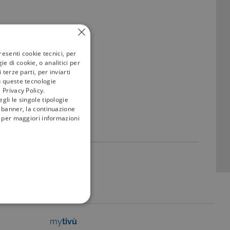
resenti cookie tecnici, per
e di cookie, o analitici per
terze parti, per inviarti
u queste tecnologie
 Privacy Policy.
gli le singole tipologie
l banner, la continuazione
i; per maggiori informazioni
FUNZIONALITÀ
my
tivù