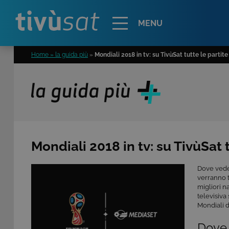
Alert
MENU
Home » la guida più
»
Mondiali 2018 in tv: su TivùSat tutte le partite
Mondiali 2018 in tv: su TivùSat t
Dove vede
verranno 
migliori n
televisiva 
Mondiali 
Dove 