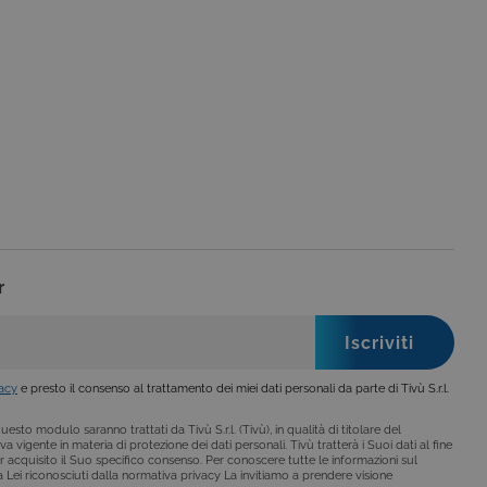
no impostati solo in
legge, come la corretta
se ai criteri da te
 essere avvisati riguardo alla
ano, di norma, dati
o da siti scritti con
 per mantenere una
r
 per ricordare le
o che il banner dei cookie
o da siti scritti con
vacy
e presto il consenso al trattamento dei miei dati personali da parte di Tivù S.r.l.
 per mantenere una
esto modulo saranno trattati da Tivù S.r.l. (Tivù), in qualità di titolare del
a vigente in materia di protezione dei dati personali. Tivù tratterà i Suoi dati al fine
r acquisito il Suo specifico consenso. Per conoscere tutte le informazioni sul
i a Lei riconosciuti dalla normativa privacy La invitiamo a prendere visione