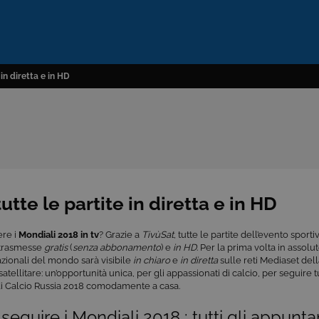
 in diretta e in HD
utte le partite in diretta e in HD
re i
Mondiali 2018 in tv
? Grazie a
TivùSat
, tutte le partite dell’evento sport
trasmesse
gratis
(
senza abbonamento
) e
in HD
. Per la prima volta in assoluto
azionali del mondo sarà visibile
in chiaro
e
in diretta
sulle reti Mediaset del
satellitare: un’opportunità unica, per gli appassionati di calcio, per seguire t
di Calcio Russia 2018 comodamente a casa.
seguire i Mondiali 2018 : tutti gli appunta