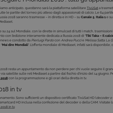
mo anticipato, quest’anno sarà la piattaforma satellitare
TivùSat
a trasme
utte le partite del torneo più atteso dagli appassionati di calcio. Le 64 parti
Russia 2018 saranno trasmesse – in diretta e in HD – su
Canale 5
,
Italia 1
e su
Mediaset.
 su 24 sul Mondiale, con le dirette in simulcast di tutti i match, trasmissioni
to con l’edizione interamente dedicata a Russia 2018 di “
Tiki Taka – Il calc
onews e condotto da
Pierluigi Pardo
con
Andrea Pucci
e
Melissa Satta
. La
G
 “
Mai dire Mondiali
”. L’offerta mondiale di Mediaset, infatti sarà disponibile, 
sia 2018 resta un appuntamento da non perdere per chi vuole seguire il grand
D via satellite sulle reti Mediaset a partire dal fischio d’inizio del 14 giugno
a 2018
con la programmazione e gli orari della diretta in tv.
18 in tv
amento. Sono sufficienti un dispositivo certificato TivùSat HD (
decoder o 
la smartcard HD inclusa nella confezione del decoder o della CAM. Visitate l
2018 in tv
.