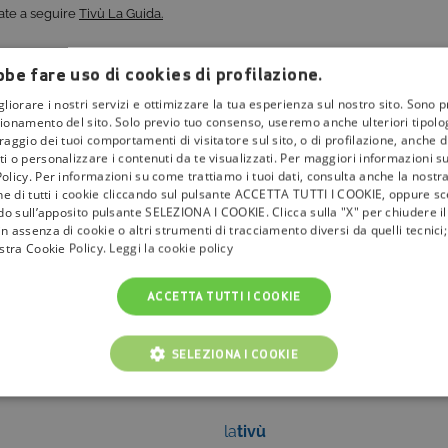
uate a seguire
Tivù La Guida.
be fare uso di cookies di profilazione.
gliorare i nostri servizi e ottimizzare la tua esperienza sul nostro sito. Sono p
ionamento del sito. Solo previo tuo consenso, useremo anche ulteriori tipologi
aggio dei tuoi comportamenti di visitatore sul sito, o di profilazione, anche di 
i o personalizzare i contenuti da te visualizzati. Per maggiori informazioni s
olicy. Per informazioni su come trattiamo i tuoi dati, consulta anche la nostra
one di tutti i cookie cliccando sul pulsante ACCETTA TUTTI I COOKIE, oppure sce
ndo sull’apposito pulsante SELEZIONA I COOKIE. Clicca sulla "X" per chiudere i
n assenza di cookie o altri strumenti di tracciamento diversi da quelli tecnic
ostra Cookie Policy.
Leggi la cookie policy
ACCETTA TUTTI I COOKIE
SELEZIONA I COOKIE
NICI
COOKIE ANALITICI
COOKIE DI PROFILAZIONE
la
tivù