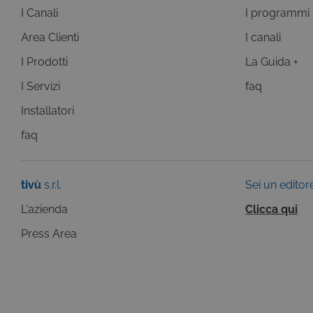
I Canali
I programmi
Area Clienti
I canali
Questi cookie sono necessar
I Prodotti
La Guida +
risposta ad azioni da te effe
visualizzazione del sito e de
I Servizi
faq
selezionati (es. lingua, prod
loro installazione, ma in ta
Installatori
personali.
faq
Pr
Nome
D
ASP.NET_SessionId
Mi
C
tivù
s.r.l.
Sei un editor
ww
CookieScriptConsent
Co
L'azienda
Clicca qui
.t
Press Area
ASP.NET_SessionId
Mi
C
dg