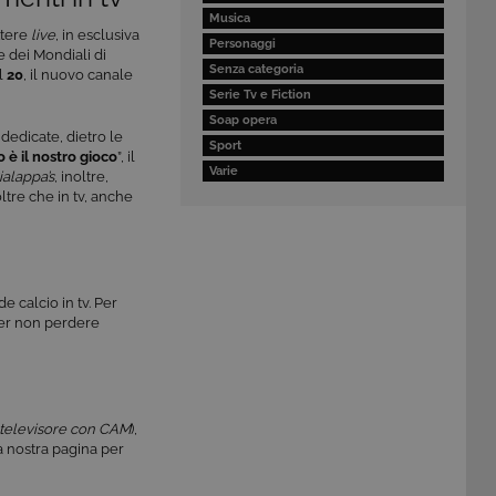
Musica
ttere
live
, in esclusiva
Personaggi
te dei Mondiali di
Senza categoria
l
20
, il nuovo canale
Serie Tv e Fiction
Soap opera
 dedicate, dietro le
Sport
io è il nostro gioco
”, il
Varie
ialappa’s
, inoltre,
oltre che in tv, anche
e calcio in tv. Per
. Per non perdere
televisore con CAM
),
a nostra pagina per