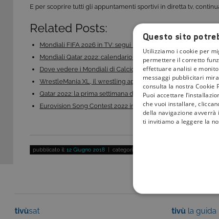
E per scoprire tutti gli appuntamenti sportivi in diretta tv, contin
Related Posts:
Questo sito potreb
Mondiali FIFA 2026 in TV: segui le partite Rai anche…
Utilizziamo i cookie per mi
Mondiali Qatar 2022: calendario e dove seguire tutte…
permettere il corretto funz
effettuare analisi e monitor
Dove vedere i Mondiali di Calcio Femminile 2023 in…
messaggi pubblicitari mirat
WrestleMania XL, il wrestling approda su DMAX il 13…
consulta la nostra Cookie P
Qatar 2022: la prima settimana dei Mondiali di calcio
Puoi accettare l’installazi
che vuoi installare, clicca
Eurovision Song Contest 2022 in tv, anche su Rai 4K:…
della navigazione avverrà i
ti invitiamo a leggere la n
pubblicato il:
12 Giugno 2018
| categoria:
Sport
COOKIE TEC
tivù
sat
tivù
la guida