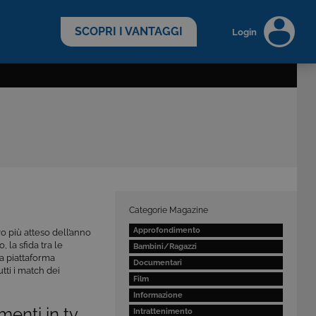
scopri di più >
SCOPRI I VANTAGGI
Login
Categorie Magazine
Approfondimento
ivo più atteso dell’anno
, la sfida tra le
Bambini/Ragazzi
la piattaforma
Documentari
utti i match dei
Film
Informazione
menti in tv
Intrattenimento