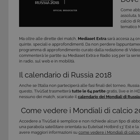
Come abbia
assoluta, t
calcio di 
tematico 
Ma oltre alle dirette dei match,
Mediaset Extra
sarà accesa 24 ore
quinte, speciali e approfondimenti. Da non perdere l’appuntamen
programma di approfondimento curato dalla redazione di Vide
commenterà le partite su Mediaset Extra e Radio 105 per la serie
in radio, sul web e in mobilità.
Il calendario di Russia 2018
Anche se l’Italia non parteciperà alle fasi finali del torneo, Rus
questo, TivùSat trasmetterà
tutte le
64 partite
gratis, live e in H
nessuno dei match, scaricate il
calendario dei Mondiali di Russi
Come vedere i Mondiali di calcio 20
Accedere a TivùSat è semplice e non richiede alcun tipo di abbon
una parabola satellitare orientata su Eutelsat Hotbird 13° Est e 
avere maggiori informazioni su
come vedere i Mondiali di calcio 