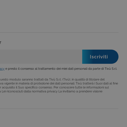
 rapporti di analisi dei siti.
iorna un valore univoco
ia delle visualizzazioni di
 che è un aggiornamento
a Google. Questo cookie
ero generato casualmente
 in un sito e utilizzato per
r
alisi dei siti. Per
ebbene sia
vacy
e presto il consenso al trattamento dei miei dati personali da parte di Tivù S.r.l.
esto modulo saranno trattati da Tivù S.r.l. (Tivù), in qualità di titolare del
a vigente in materia di protezione dei dati personali. Tivù tratterà i Suoi dati al fine
r acquisito il Suo specifico consenso. Per conoscere tutte le informazioni sul
i a Lei riconosciuti dalla normativa privacy La invitiamo a prendere visione