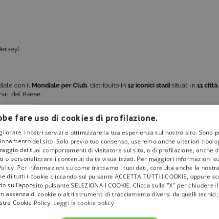
Jersey)
diale con il
Mondiale per Club
, distribuito in
12 iconici stadi
situati in
11 città
inali del Paese.
naugurale, per passare per alcune metropoli come
Los Angeles
,
New York
,
be fare uso di cookies di profilazione.
ncluderà con la finale in programma domenica 13 luglio al
MetLife Stadiu
gliorare i nostri servizi e ottimizzare la tua esperienza sul nostro sito. Sono p
ionamento del sito. Solo previo tuo consenso, useremo anche ulteriori tipologi
e progetto di FIFA
: consolidare la presenza del calcio negli USA, in vista 
aggio dei tuoi comportamenti di visitatore sul sito, o di profilazione, anche di 
i o personalizzare i contenuti da te visualizzati. Per maggiori informazioni s
olicy. Per informazioni su come trattiamo i tuoi dati, consulta anche la nostra
one di tutti i cookie cliccando sul pulsante ACCETTA TUTTI I COOKIE, oppure sce
ndo sull’apposito pulsante SELEZIONA I COOKIE. Clicca sulla "X" per chiudere i
n assenza di cookie o altri strumenti di tracciamento diversi da quelli tecnic
ativo per il Mondiale del 2026 negli Stati Uniti, Canada e Messico. Le squa
ostra Cookie Policy.
Leggi la cookie policy
i continentali – come la Champions League – sia tramite ranking FIFA, per gar