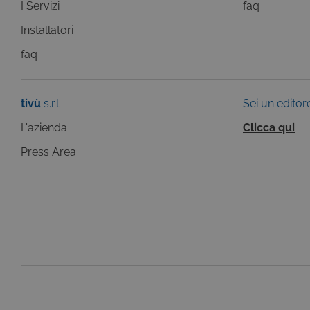
I Servizi
faq
_gid
Goog
Installatori
LLC
.giph
faq
_ga
Goog
LLC
.tivu.
tivù
s.r.l.
Sei un editor
L'azienda
Clicca qui
Press Area