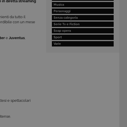
e in diretta streaming
Musica
Personaggi
enti da tutto il
Senza categoria
erdibile con un mese
Serie Tv e Fiction
Soap opera
Sport
ter
e
Juventus
,
Varie
tesi e spettacolari
itense.