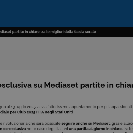
aset partite in chiaro tra le migliori della fascia serale
sclusiva su Mediaset partite in chiar
gno al 13 luglio 2025, al via l’attesissimo appuntamento per gli appassionati 
n
diale per Club 2025 FIFA negli Stati Uniti
.
e rivoluzionaria che sarà possibile
seguire anche su
Mediaset
, grazie all’
in co-esclusiva
nelle case degli italiani
una partita al giorno in chiaro,
tra le