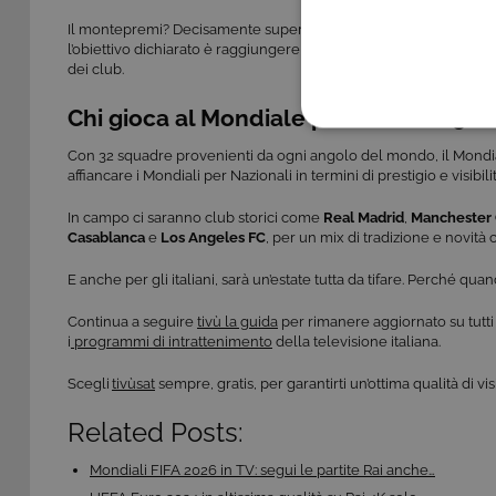
Il montepremi? Decisamente superiore rispetto alle edizioni prec
l’obiettivo dichiarato è raggiungere
oltre un miliardo di spettator
dei club.
Chi gioca al Mondiale per Club 2025?
COOKIE TEC
Con 32 squadre provenienti da ogni angolo del mondo, il Mondi
affiancare i Mondiali per Nazionali in termini di prestigio e visibilit
In campo ci saranno club storici come
Real Madrid
,
Manchester 
Casablanca
e
Los Angeles FC
, per un mix di tradizione e novità
Questi cookie sono necessar
E anche per gli italiani, sarà un’estate tutta da tifare. Perché qua
risposta ad azioni da te effe
visualizzazione del sito e de
Continua a seguire
tivù la guida
per rimanere aggiornato su tutti 
selezionati (es. lingua, prod
i
programmi di intrattenimento
della televisione italiana.
loro installazione, ma in ta
personali.
Scegli
tivùsat
sempre, gratis, per garantirti un’ottima qualità di v
Pr
Nome
D
Related Posts:
ASP.NET_SessionId
Mi
C
Mondiali FIFA 2026 in TV: segui le partite Rai anche…
ww