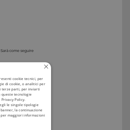
. Sarà come seguire
Atlanta
,
Seattle
e
m
di New York a New
resenti cookie tecnici, per
e di cookie, o analitici per
della
Coppa del
terze parti, per inviarti
u queste tecnologie
 Privacy Policy.
gli le singole tipologie
l banner, la continuazione
i; per maggiori informazioni
dre partecipanti,
antire equilibrio e