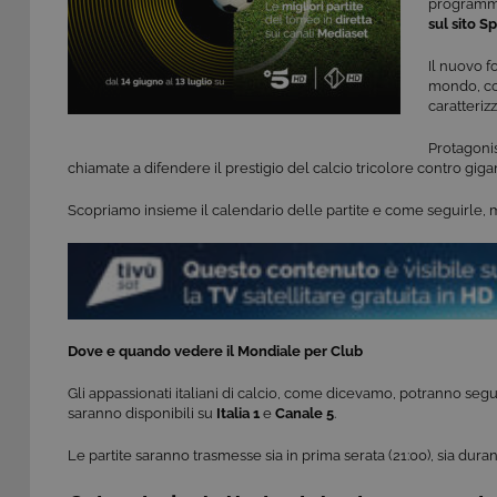
programma 
sul sito S
Il nuovo 
mondo, co
caratterizz
Protagonis
chiamate a difendere il prestigio del calcio tricolore contro g
Scopriamo insieme il calendario delle partite e come seguirl
Dove e quando vedere il Mondiale per Club
Gli appassionati italiani di calcio, come dicevamo, potranno seg
saranno disponibili su
Italia 1
e
Canale 5
.
Le partite saranno trasmesse sia in prima serata (21:00), sia duran