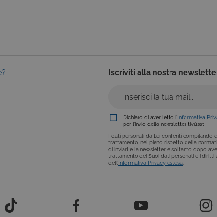
utilizzato per calcolare i dati di visitatori, sessioni e campagne per i
1 giorno
Questo cookie è impostato da Google Analytics. Memorizza e agg
le
per ogni pagina visitata e viene utilizzato per contare e tenere tracc
pagina.
y.com
2 anni
Questo nome di cookie è associato a Google Universal Analytics,
le
significativo del servizio di analisi più comunemente utilizzato d
viene utilizzato per distinguere utenti unici assegnando un num
tv
come identificatore del cliente. È incluso in ogni richiesta di pagina
e?
Iscriviti alla nostra newslette
calcolare i dati di visitatori, sessioni e campagne per i rapporti di an
impostazione predefinita, è impostato per scadere dopo 2 anni, s
personalizzabile dai proprietari di siti Web.
Dichiaro di aver letto l’
Informativa Pri
per l’invio della newsletter tivùsat
I dati personali da Lei conferiti compilando qu
trattamento, nel pieno rispetto della normativ
di inviarLe la newsletter e soltanto dopo ave
trattamento dei Suoi dati personali e i diritt
dell’
Informativa Privacy estesa
.