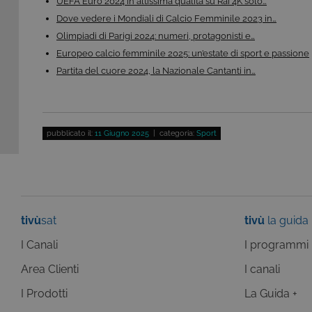
UEFA Euro 2024 in altissima qualità su Rai 4K solo…
CookieScriptConsent
Co
Dove vedere i Mondiali di Calcio Femminile 2023 in…
.t
Olimpiadi di Parigi 2024: numeri, protagonisti e…
ASP.NET_SessionId
Mi
Europeo calcio femminile 2025: un’estate di sport e passione
C
dg
Partita del cuore 2024, la Nazionale Cantanti in…
pubblicato il:
11 Giugno 2025
| categoria:
Sport
Pr
Nome
Do
Provi
Nome
VISITOR_INFO1_LIVE
Go
Domi
.y
_gat
Goog
LLC
YSC
Go
tivù
sat
tivù
la guida
.giph
.y
_ga_C1F21YC3QN
.tivu.
I Canali
I programmi
_ga_SZGJ7F024R
.tivu.
Area Clienti
I canali
_ga
Goog
LLC
I Prodotti
La Guida +
.giph