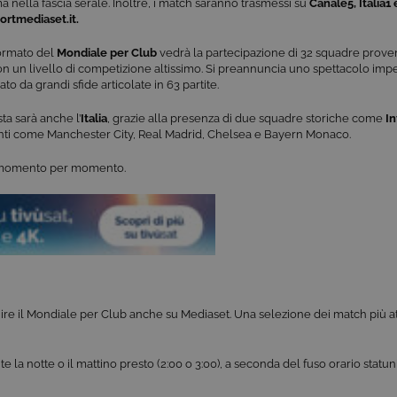
nella fascia serale. Inoltre, i match saranno trasmessi su
Canale5, Italia1 
portmediaset.it.
formato del
Mondiale per Club
vedrà la partecipazione di 32 squadre proveni
n un livello di competizione altissimo. Si preannuncia uno spettacolo imp
ato da grandi sfide articolate in 63 partite.
ta sarà anche l’
Italia
, grazie alla presenza di due squadre storiche come
In
iganti come Manchester City, Real Madrid, Chelsea e Bayern Monaco.
e, momento per momento.
uire il Mondiale per Club anche su Mediaset. Una selezione dei match più at
te la notte o il mattino presto (2:00 o 3:00), a seconda del fuso orario statun