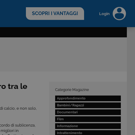
scopri di più >
SCOPRI I VANTAGGI
Login
o tra le
Categorie Magazine
Approfondimento
Bambini/Ragazzi
di calcio, e non solo,
Documentari
Film
accordo di sublicenza,
Informazione
 migliori in
Intrattenimento