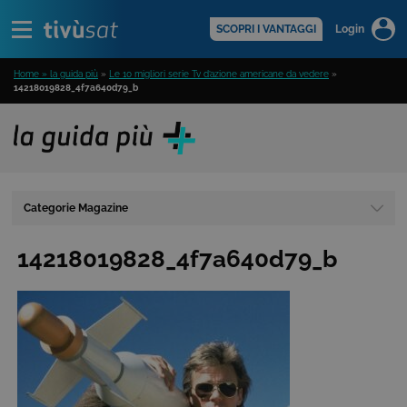
Alert
scopri di più >
SCOPRI I VANTAGGI
Login
Home » la guida più
»
Le 10 migliori serie Tv d’azione americane da vedere
»
14218019828_4f7a640d79_b
Categorie Magazine
14218019828_4f7a640d79_b