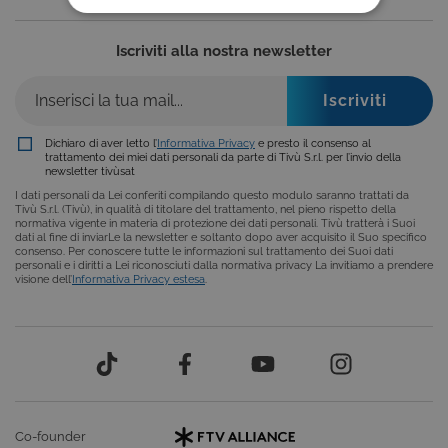
COOKIE TECNICI
Iscriviti alla nostra newsletter
COOKIE ANALITICI
COOKIE DI PROFILAZIONE
FUNZIONALITÀ
Dichiaro di aver letto l’
Informativa Privacy
e presto il consenso al
trattamento dei miei dati personali da parte di Tivù S.r.l. per l’invio della
newsletter tivùsat
I dati personali da Lei conferiti compilando questo modulo saranno trattati da
Tivù S.r.l. (Tivù), in qualità di titolare del trattamento, nel pieno rispetto della
normativa vigente in materia di protezione dei dati personali. Tivù tratterà i Suoi
Cookie tecnici
Cookie analitici
dati al fine di inviarLe la newsletter e soltanto dopo aver acquisito il Suo specifico
consenso. Per conoscere tutte le informazioni sul trattamento dei Suoi dati
Cookie di profilazione
Funzionalità
personali e i diritti a Lei riconosciuti dalla normativa privacy La invitiamo a prendere
visione dell’
Informativa Privacy estesa
.
Questi cookie sono necessari per il corretto
funzionamento del nostro sito e non possono
essere disattivati. Vengono impostati solo in
risposta ad azioni da te effettuate nel corso della
navigazione, che costituiscono una richiesta di
servizi ai sensi di legge, come la corretta
visualizzazione del sito e dei suoi contenuti.
Inoltre, ti permetteranno di navigare sul sito
ricordando le scelte e in base ai criteri da te
Co-founder
selezionati (es. lingua, prodotti presenti nel