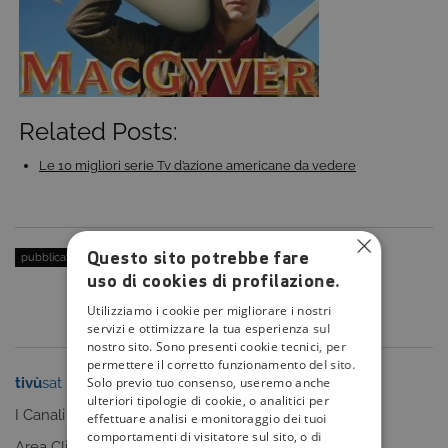
Related Posts:
Le 10 migliori serie Tv d’azione americane da vedere
Questo sito potrebbe fare
pubblicato il:
16 Novembre 2016
| categoria:
uso di cookies di profilazione.
Utilizziamo i cookie per migliorare i nostri
servizi e ottimizzare la tua esperienza sul
nostro sito. Sono presenti cookie tecnici, per
permettere il corretto funzionamento del sito.
tivù
sat
tivù
la guida
Solo previo tuo consenso, useremo anche
ulteriori tipologie di cookie, o analitici per
I Canali
I programmi
effettuare analisi e monitoraggio dei tuoi
comportamenti di visitatore sul sito, o di
Area Clienti
I canali