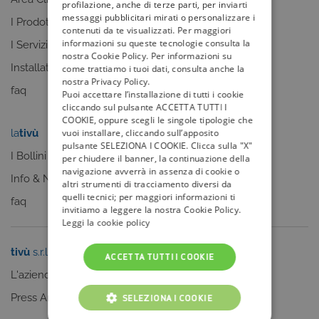
profilazione, anche di terze parti, per inviarti
messaggi pubblicitari mirati o personalizzare i
I Prodotti
La Guida +
contenuti da te visualizzati. Per maggiori
informazioni su queste tecnologie consulta la
I Servizi
faq
nostra Cookie Policy. Per informazioni su
Installatori
come trattiamo i tuoi dati, consulta anche la
nostra Privacy Policy.
faq
Puoi accettare l’installazione di tutti i cookie
cliccando sul pulsante ACCETTA TUTTI I
COOKIE, oppure scegli le singole tipologie che
la
tivù
my
tivù
vuoi installare, cliccando sull’apposito
pulsante SELEZIONA I COOKIE. Clicca sulla "X"
I Bollini
per chiudere il banner, la continuazione della
navigazione avverrà in assenza di cookie o
Info & News
altri strumenti di tracciamento diversi da
quelli tecnici; per maggiori informazioni ti
faq
invitiamo a leggere la nostra Cookie Policy.
Leggi la cookie policy
tivù
s.r.l.
Sei un editore?
ACCETTA TUTTI I COOKIE
L'azienda
Clicca qui
Press Area
SELEZIONA I COOKIE