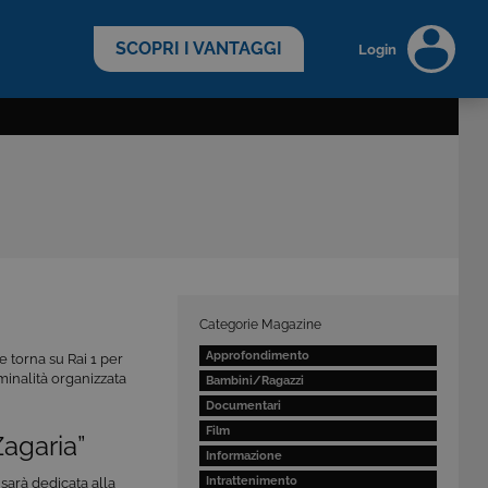
scopri di più >
SCOPRI I VANTAGGI
Login
Categorie Magazine
Approfondimento
e torna su Rai 1 per
iminalità organizzata
Bambini/Ragazzi
Documentari
Film
Zagaria”
Informazione
Intrattenimento
sarà dedicata alla