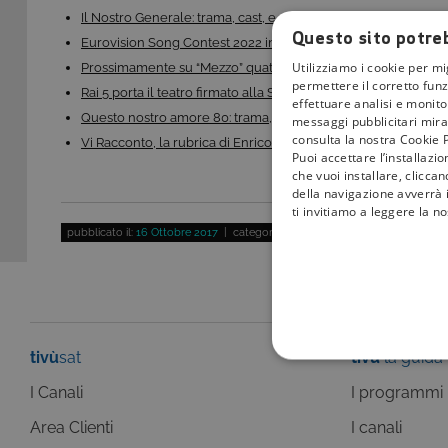
Il Nostro Generale: trama, cast, e quando va in onda…
Questo sito potreb
Eurovision Song Contest 2022 in tv, anche su Rai 4K:…
Utilizziamo i cookie per mi
Prossimamente su “Mezzo” quattro prime serate…
permettere il corretto funz
Rai 5 porta il teatro firmato alla Scala sul piccolo…
effettuare analisi e monitor
Questo nostro amore 80: trama, cast e anticipazioni…
messaggi pubblicitari mirat
consulta la nostra Cookie P
Vi Racconto, la rubrica di Enrico Vanzina su Cine34:…
Puoi accettare l’installazi
che vuoi installare, clicca
della navigazione avverrà i
ti invitiamo a leggere la n
pubblicato il:
16 Ottobre 2017
| categoria:
Serie Tv e Fiction
tivù
sat
tivù
la guida
COOKIE TEC
I Canali
I programmi
Area Clienti
I canali