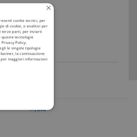
resenti cookie tecnici, per
e di cookie, o analitici per
terze parti, per inviarti
u queste tecnologie
 Privacy Policy.
gli le singole tipologie
l banner, la continuazione
i; per maggiori informazioni
my
tivù
FUNZIONALITÀ