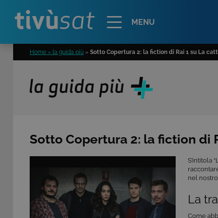
Alert
MENU
Home » la guida più
»
Sotto Copertura 2: la fiction di Rai 1 su La cat
Sotto Copertura 2: la fiction di 
S’intitola
raccontare
nel nostr
La tr
Come abbia