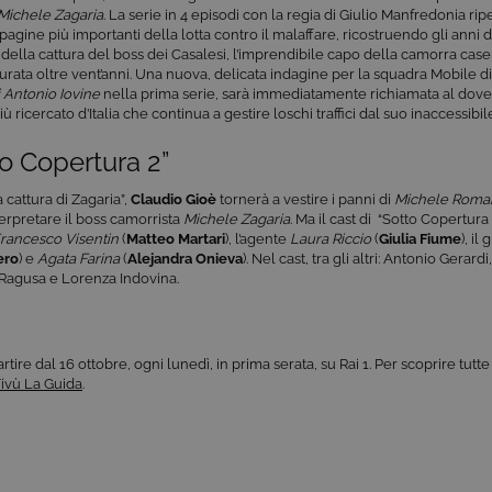
 Michele Zagaria
. La serie in 4 episodi con la regia di Giulio Manfredonia r
pagine più importanti della lotta contro il malaffare, ricostruendo gli anni de
lla cattura del boss dei Casalesi, l’imprendibile capo della camorra cas
durata oltre vent’anni. Una nuova, delicata indagine per la squadra Mobile 
i Antonio Iovine
nella prima serie, sarà immediatamente richiamata al dove
ù ricercato d’Italia che continua a gestire loschi traffici dal suo inaccessibi
to Copertura 2”
cattura di Zagaria”,
Claudio Gioè
tornerà a vestire i panni di
Michele Roma
erpretare il boss camorrista
Michele Zagaria
. Ma il cast di “Sotto Copertura
rancesco Visentin
(
Matteo Martari
), l’agente
Laura Riccio
(
Giulia Fiume
), i
ero
) e
Agata Farina
(
Alejandra Onieva
). Nel cast, tra gli altri: Antonio Gerard
 Ragusa e Lorenza Indovina.
tire dal 16 ottobre, ogni lunedì, in prima serata, su Rai 1. Per scoprire tutte 
ivù La Guida
.