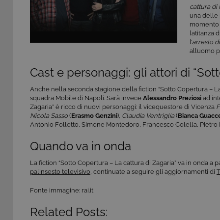
cattura di
una delle 
momento de
latitanza 
l’
arresto d
all’uomo pi
Cast e personaggi: gli attori di “Sot
Anche nella seconda stagione della fiction “Sotto Copertura – La 
squadra Mobile di Napoli. Sarà invece
Alessandro Preziosi
ad int
Zagaria” è ricco di nuovi personaggi: il vicequestore di Vicenza
F
Nicola Sasso
(
Erasmo Genzini
),
Claudia Ventriglia
(
Bianca Guacc
Antonio Folletto, Simone Montedoro, Francesco Colella, Pietro
Quando va in onda
La fiction “Sotto Copertura – La cattura di Zagaria” va in onda a par
palinsesto televisivo
, continuate a seguire gli aggiornamenti di
T
Fonte immagine: rai.it
Related Posts: