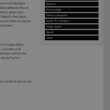
ipercorrerà dunque
Musica
lla latitanza fino al
Personaggi
ertana, dopo una
Senza categoria
di Napoli, che dopo
re per dare la caccia
Serie Tv e Fiction
le bunker.
Soap opera
Sport
Varie
no
, il capo della
 – La cattura di
l giovane camorrista
i, Giulia Fiume,
le novità in arrivo nel