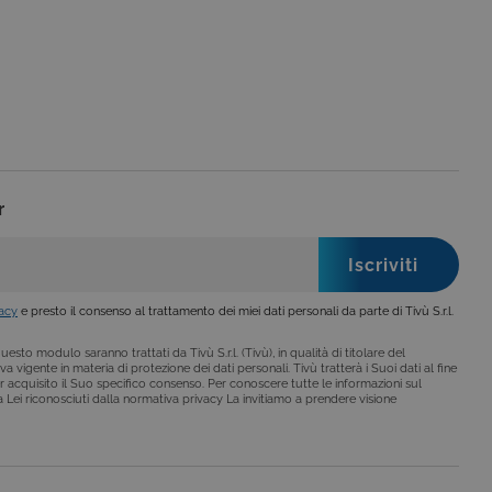
no impostati solo in
legge, come la corretta
se ai criteri da te
 essere avvisati riguardo alla
ano, di norma, dati
r
o da siti scritti con
 per mantenere una
 per ricordare le
o che il banner dei cookie
vacy
e presto il consenso al trattamento dei miei dati personali da parte di Tivù S.r.l.
o da siti scritti con
esto modulo saranno trattati da Tivù S.r.l. (Tivù), in qualità di titolare del
 per mantenere una
a vigente in materia di protezione dei dati personali. Tivù tratterà i Suoi dati al fine
r acquisito il Suo specifico consenso. Per conoscere tutte le informazioni sul
i a Lei riconosciuti dalla normativa privacy La invitiamo a prendere visione