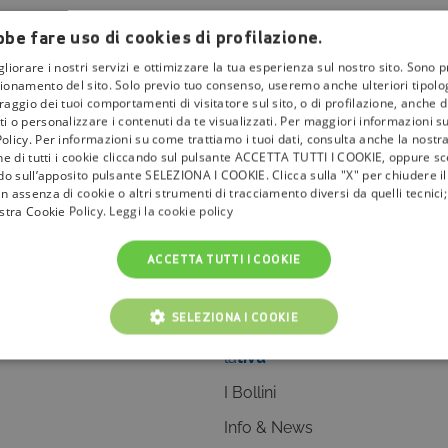
be fare uso di cookies di profilazione.
gliorare i nostri servizi e ottimizzare la tua esperienza sul nostro sito. Sono p
ionamento del sito. Solo previo tuo consenso, useremo anche ulteriori tipologi
aggio dei tuoi comportamenti di visitatore sul sito, o di profilazione, anche di 
i o personalizzare i contenuti da te visualizzati. Per maggiori informazioni s
olicy. Per informazioni su come trattiamo i tuoi dati, consulta anche la nostra
one di tutti i cookie cliccando sul pulsante ACCETTA TUTTI I COOKIE, oppure sce
ndo sull’apposito pulsante SELEZIONA I COOKIE. Clicca sulla "X" per chiudere i
n assenza di cookie o altri strumenti di tracciamento diversi da quelli tecnic
ostra Cookie Policy.
Leggi la cookie policy
ACCETTA TUTTI I COOKIE
SELEZIONA I COOKIE
la
tivù
NICI
COOKIE ANALITICI
COOKIE DI PROFILAZIONE
I Bollini
Info & News