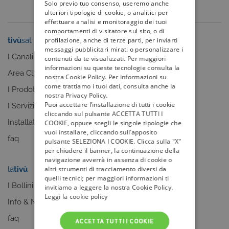
Solo previo tuo consenso, useremo anche
ulteriori tipologie di cookie, o analitici per
effettuare analisi e monitoraggio dei tuoi
comportamenti di visitatore sul sito, o di
tivù
sat
tivù
la guida
profilazione, anche di terze parti, per inviarti
messaggi pubblicitari mirati o personalizzare i
I Canali
I programmi
contenuti da te visualizzati. Per maggiori
informazioni su queste tecnologie consulta la
Area Clienti
I canali
nostra Cookie Policy. Per informazioni su
come trattiamo i tuoi dati, consulta anche la
I Prodotti
La Guida +
nostra Privacy Policy.
Puoi accettare l’installazione di tutti i cookie
I Servizi
faq
cliccando sul pulsante ACCETTA TUTTI I
Installatori
COOKIE, oppure scegli le singole tipologie che
vuoi installare, cliccando sull’apposito
faq
pulsante SELEZIONA I COOKIE. Clicca sulla "X"
per chiudere il banner, la continuazione della
navigazione avverrà in assenza di cookie o
la
tivù
my
tivù
altri strumenti di tracciamento diversi da
quelli tecnici; per maggiori informazioni ti
I Bollini
invitiamo a leggere la nostra Cookie Policy.
Leggi la cookie policy
Info & News
faq
ACCETTA TUTTI I COOKIE