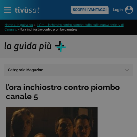
Alert
scopri di più >
SCOPRI I VANTAGGI
Login
Home » la guida più
»
‘L’Ora – Inchiostro contro piombo’: tutto sulla nuova serie tv di
Canale 5
»
l’ora inchiostro contro piombo canale 5
Categorie Magazine
l’ora inchiostro contro piombo
canale 5