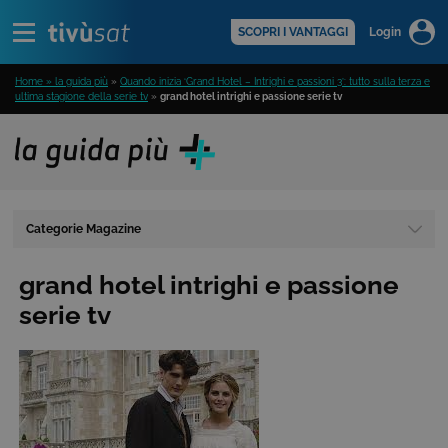
Alert
scopri di più >
SCOPRI I VANTAGGI
Login
Home » la guida più
»
Quando inizia ‘Grand Hotel – Intrighi e passioni 3’: tutto sulla terza e
ultima stagione della serie tv
»
grand hotel intrighi e passione serie tv
Categorie Magazine
grand hotel intrighi e passione
serie tv