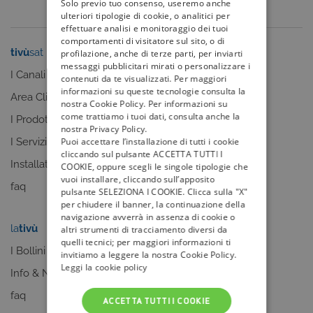
Solo previo tuo consenso, useremo anche
ulteriori tipologie di cookie, o analitici per
effettuare analisi e monitoraggio dei tuoi
comportamenti di visitatore sul sito, o di
tivù
sat
tivù
la guida
profilazione, anche di terze parti, per inviarti
messaggi pubblicitari mirati o personalizzare i
I Canali
I programmi
contenuti da te visualizzati. Per maggiori
informazioni su queste tecnologie consulta la
Area Clienti
I canali
nostra Cookie Policy. Per informazioni su
come trattiamo i tuoi dati, consulta anche la
I Prodotti
La Guida +
nostra Privacy Policy.
I Servizi
faq
Puoi accettare l’installazione di tutti i cookie
cliccando sul pulsante ACCETTA TUTTI I
Installatori
COOKIE, oppure scegli le singole tipologie che
vuoi installare, cliccando sull’apposito
faq
pulsante SELEZIONA I COOKIE. Clicca sulla "X"
per chiudere il banner, la continuazione della
navigazione avverrà in assenza di cookie o
la
tivù
my
tivù
altri strumenti di tracciamento diversi da
quelli tecnici; per maggiori informazioni ti
I Bollini
invitiamo a leggere la nostra Cookie Policy.
Leggi la cookie policy
Info & News
faq
ACCETTA TUTTI I COOKIE