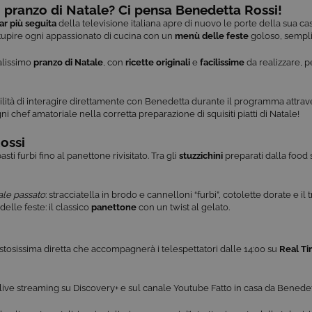
 pranzo di Natale? Ci pensa Benedetta Rossi!
ar più seguita
della televisione italiana apre di nuovo le porte della sua c
tupire ogni appassionato di cucina con un
menù delle feste
goloso, sempli
nalissimo
pranzo di Natale
, con
ricette originali
e
facilissime
da realizzare, p
bilità di interagire direttamente con Benedetta durante il programma attrave
 chef amatoriale nella corretta preparazione di squisiti piatti di Natale!
ossi
pasti furbi fino al panettone rivisitato. Tra gli
stuzzichini
preparati dalla food s
ale passato
: stracciatella in brodo e cannelloni “furbi”, cotolette dorate e il 
elle feste: il classico
panettone
con un twist al gelato.
stosissima diretta che accompagnerà i telespettatori dalle 14:00 su
Real T
live streaming su Discovery+ e sul canale Youtube Fatto in casa da Benedet