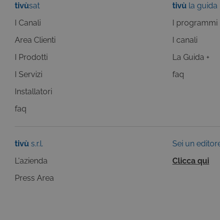
tivù
sat
tivù
la guida
I Canali
I programmi
Area Clienti
I canali
Questi cookie sono necessar
risposta ad azioni da te effe
I Prodotti
La Guida +
visualizzazione del sito e de
selezionati (es. lingua, prod
I Servizi
faq
loro installazione, ma in ta
personali.
Installatori
Pr
Nome
faq
D
ASP.NET_SessionId
Mi
C
ww
tivù
s.r.l.
Sei un editor
CookieScriptConsent
Co
.t
L'azienda
Clicca qui
Press Area
ASP.NET_SessionId
Mi
C
dg