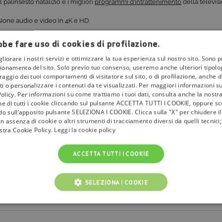
palinsesto natalizio e i migliori
programmi d’intrattenimento
della televis
visione audio e video in 4K e HD.
be fare uso di cookies di profilazione.
gliorare i nostri servizi e ottimizzare la tua esperienza sul nostro sito. Sono p
ionamento del sito. Solo previo tuo consenso, useremo anche ulteriori tipologi
aggio dei tuoi comportamenti di visitatore sul sito, o di profilazione, anche di 
i o personalizzare i contenuti da te visualizzati. Per maggiori informazioni s
olicy. Per informazioni su come trattiamo i tuoi dati, consulta anche la nostra
one di tutti i cookie cliccando sul pulsante ACCETTA TUTTI I COOKIE, oppure sce
ndo sull’apposito pulsante SELEZIONA I COOKIE. Clicca sulla "X" per chiudere i
n assenza di cookie o altri strumenti di tracciamento diversi da quelli tecnic
ostra Cookie Policy.
Leggi la cookie policy
ACCETTA TUTTI I COOKIE
SELEZIONA I COOKIE
NICI
COOKIE ANALITICI
COOKIE DI PROFILAZIONE