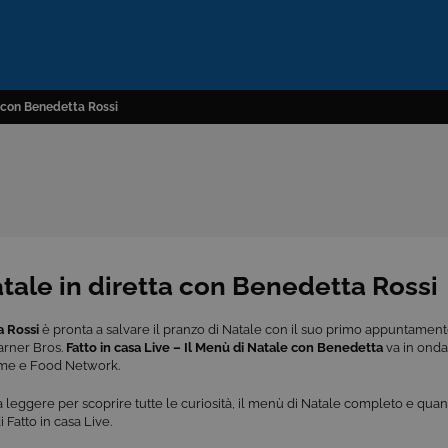
ta con Benedetta Rossi
Natale in diretta con Benedetta Rossi
 Rossi
è pronta a salvare il pranzo di Natale con il suo primo appuntamento 
arner Bros.
Fatto in casa Live – Il Menù di Natale con Benedetta
va in ond
ime e Food Network.
 leggere per scoprire tutte le curiosità, il menù di Natale completo e qua
 Fatto in casa Live.