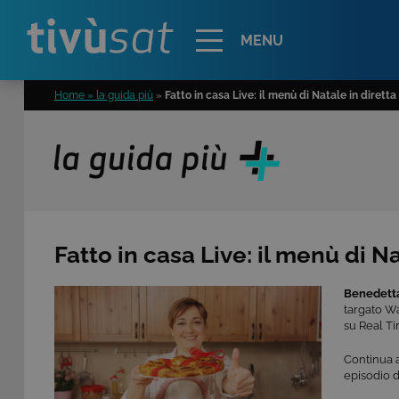
Alert
MENU
Home » la guida più
»
Fatto in casa Live: il menù di Natale in diret
Fatto in casa Live: il menù di 
Benedetta
targato W
su Real T
Continua a
episodio di