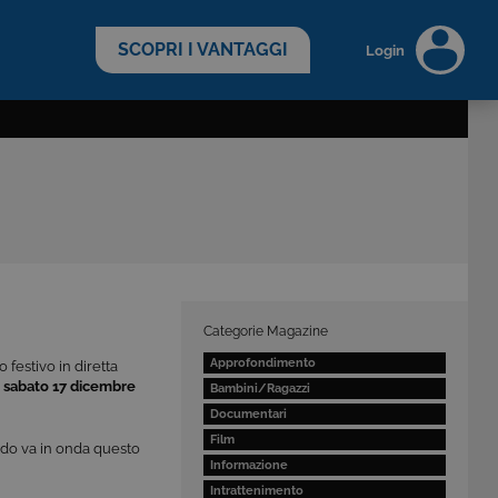
scopri di più >
SCOPRI I VANTAGGI
Login
Categorie Magazine
Approfondimento
festivo in diretta
a
sabato 17 dicembre
Bambini/Ragazzi
Documentari
Film
ndo va in onda questo
Informazione
Intrattenimento