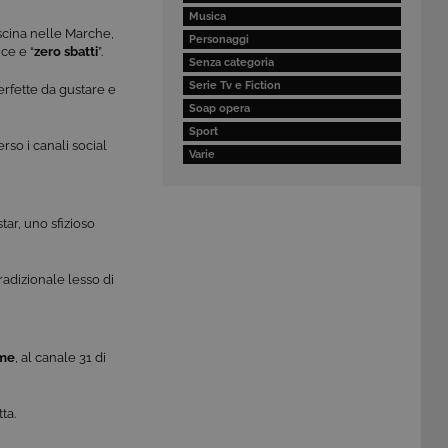
Musica
ascina nelle Marche,
Personaggi
ce e “
zero sbatti
”.
Senza categoria
Serie Tv e Fiction
erfette da gustare e
Soap opera
Sport
rso i canali social
Varie
tar, uno sfizioso
tradizionale lesso di
ime
, al canale 31 di
ta.