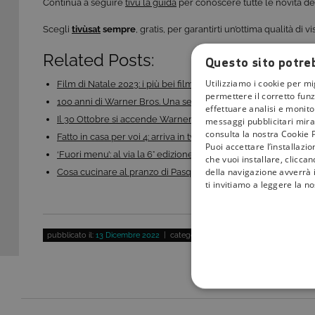
Continua a seguire
tivù la guida
per conoscere tutte le novità del 
​​Scegli
tivùsat
sempre
, gratis, per garantirti un’ottima qualità di 
Related Posts:
Questo sito potreb
Utilizziamo i cookie per mi
Film di Natale 2023: i più bei film di Natale da…
permettere il corretto funz
100 anni di Warner Bros. Una settimana di film…
effettuare analisi e monitor
Il 30 Ottobre si accende Warner TV: film e serie tv…
messaggi pubblicitari mirat
consulta la nostra Cookie P
Fatto in casa per voi 4: arriva in tv la nuova…
Puoi accettare l’installazi
‘Fuori menu’: al via la 6° edizione dello show di…
che vuoi installare, clicca
della navigazione avverrà i
Cosa cucinare al pranzo di Pasqua? Su Food Network…
ti invitiamo a leggere la n
pubblicato il:
13 Dicembre 2022
| categoria:
Intrattenimento
COOKIE TEC