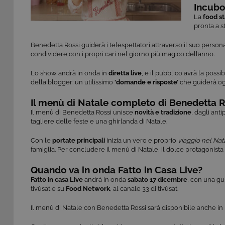
Incubo
La
food st
pronta a s
Benedetta Rossi guiderà i telespettatori attraverso il suo perso
condividere con i propri cari nel giorno più magico dell’anno.
Lo show andrà in onda in
diretta
live
, e
il pubblico avrà la possi
della blogger: un utilissimo
‘domande e risposte’
che guiderà ogni
Il menù di Natale completo di Benedetta R
Il menù di Benedetta Rossi unisce
novità e tradizione
, dagli anti
tagliere delle feste e una ghirlanda di Natale.
Con le
portate principali
inizia un vero e proprio
viaggio nel Nat
famiglia. Per concludere il menù di Natale, il dolce protagonista d
Quando va in onda Fatto in Casa Live?
Fatto in casa Live
andrà in onda
sabato 17 dicembre
, con una gu
tivùsat e su
Food Network
, al canale 33 di tivùsat.
Il menù di Natale con Benedetta Rossi sarà disponibile anche in 