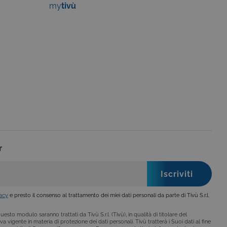
my
tivù
no impostati solo in
legge, come la corretta
se ai criteri da te
 essere avvisati riguardo alla
ano, di norma, dati
o da siti scritti con
 per mantenere una
r
 per ricordare le
o che il banner dei cookie
o da siti scritti con
 per mantenere una
vacy
e presto il consenso al trattamento dei miei dati personali da parte di Tivù S.r.l.
esto modulo saranno trattati da Tivù S.r.l. (Tivù), in qualità di titolare del
a vigente in materia di protezione dei dati personali. Tivù tratterà i Suoi dati al fine