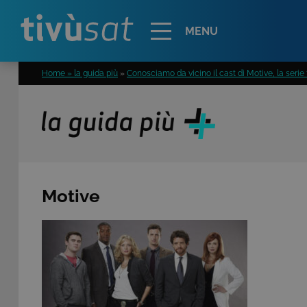
Alert
MENU
Home » la guida più
»
Conosciamo da vicino il cast di Motive, la serie
Motive