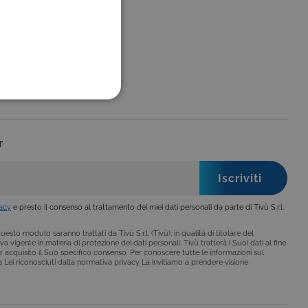
FUNZIONALITÀ
r
no impostati solo in
legge, come la corretta
vacy
e presto il consenso al trattamento dei miei dati personali da parte di Tivù S.r.l.
se ai criteri da te
 essere avvisati riguardo alla
esto modulo saranno trattati da Tivù S.r.l. (Tivù), in qualità di titolare del
ano, di norma, dati
a vigente in materia di protezione dei dati personali. Tivù tratterà i Suoi dati al fine
r acquisito il Suo specifico consenso. Per conoscere tutte le informazioni sul
i a Lei riconosciuti dalla normativa privacy La invitiamo a prendere visione
o da siti scritti con
 per mantenere una