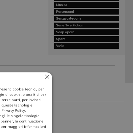
Musica
Personaggi
Senza categoria
Serie Tv e Fiction
Soap opera
Sport
Varie
resenti cookie tecnici, per
e di cookie, o analitici per
terze parti, per inviarti
u queste tecnologie
 Privacy Policy.
my
tivù
gli le singole tipologie
l banner, la continuazione
i; per maggiori informazioni