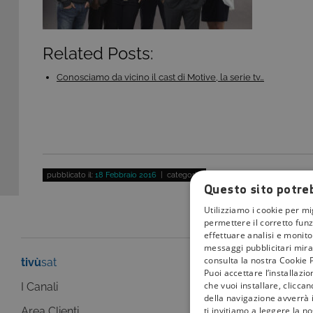
Related Posts:
Conosciamo da vicino il cast di Motive, la serie tv…
pubblicato il:
18 Febbraio 2016
| categoria:
Questo sito potreb
Utilizziamo i cookie per mi
permettere il corretto funz
effettuare analisi e monitor
messaggi pubblicitari mirat
consulta la nostra Cookie P
tivù
sat
tivù
la guida
Puoi accettare l’installazi
che vuoi installare, clicca
I Canali
I programmi
della navigazione avverrà i
ti invitiamo a leggere la n
Area Clienti
I canali