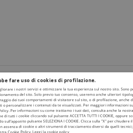
be fare uso di cookies di profilazione.
gliorare i nostri servizi e ottimizzare la tua esperienza sul nostro sito. Sono p
ionamento del sito. Solo previo tuo consenso, useremo anche ulteriori tipologi
aggio dei tuoi comportamenti di visitatore sul sito, o di profilazione, anche di 
i o personalizzare i contenuti da te visualizzati. Per maggiori informazioni s
olicy. Per informazioni su come trattiamo i tuoi dati, consulta anche la nostra
la
tivù
one di tutti i cookie cliccando sul pulsante ACCETTA TUTTI I COOKIE, oppure sce
ndo sull’apposito pulsante SELEZIONA I COOKIE. Clicca sulla "X" per chiudere i
I Bollini
n assenza di cookie o altri strumenti di tracciamento diversi da quelli tecnic
ostra Cookie Policy.
Leggi la cookie policy
Info & News