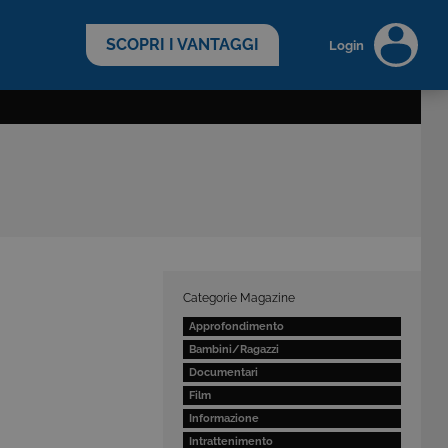
scopri di più >
SCOPRI I VANTAGGI
Login
Categorie Magazine
Approfondimento
Bambini/Ragazzi
Documentari
Film
Informazione
Intrattenimento