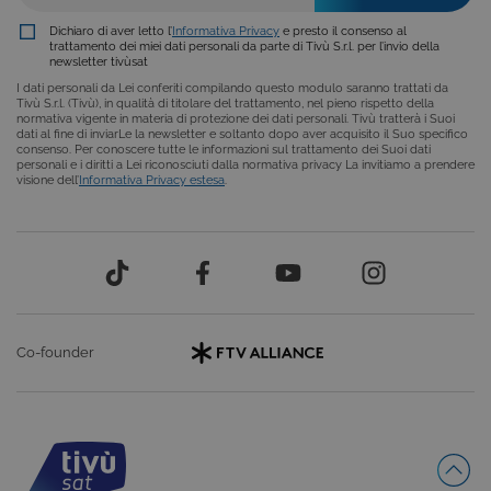
COOKIE ANALITICI
Dichiaro di aver letto l’
Informativa Privacy
e presto il consenso al
COOKIE DI PROFILAZIONE
trattamento dei miei dati personali da parte di Tivù S.r.l. per l’invio della
newsletter tivùsat
FUNZIONALITÀ
I dati personali da Lei conferiti compilando questo modulo saranno trattati da
Tivù S.r.l. (Tivù), in qualità di titolare del trattamento, nel pieno rispetto della
normativa vigente in materia di protezione dei dati personali. Tivù tratterà i Suoi
dati al fine di inviarLe la newsletter e soltanto dopo aver acquisito il Suo specifico
consenso. Per conoscere tutte le informazioni sul trattamento dei Suoi dati
personali e i diritti a Lei riconosciuti dalla normativa privacy La invitiamo a prendere
visione dell’
Informativa Privacy estesa
.
Cookie tecnici
Cookie analitici
Cookie di profilazione
Funzionalità
Questi cookie sono necessari per il corretto
funzionamento del nostro sito e non possono
essere disattivati. Vengono impostati solo in
risposta ad azioni da te effettuate nel corso della
navigazione, che costituiscono una richiesta di
servizi ai sensi di legge, come la corretta
Co-founder
visualizzazione del sito e dei suoi contenuti.
Inoltre, ti permetteranno di navigare sul sito
ricordando le scelte e in base ai criteri da te
selezionati (es. lingua, prodotti presenti nel
carrello). È possibile impostare il browser per
bloccare i cookie tecnici o essere avvisati
riguardo alla loro installazione, ma in tal caso
alcune parti del sito non funzioneranno