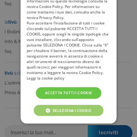
informazioni su queste tecnologie consulta la
faq
nostra Cookie Policy. Per informazioni su
come trattiamo i tuoi dati, consulta anche la
nostra Privacy Policy.
la
tivù
my
tivù
Puoi accettare l’installazione di tutti i cookie
cliccando sul pulsante ACCETTA TUTTI I
I Bollini
COOKIE, oppure scegli le singole tipologie che
vuoi installare, cliccando sull’apposito
Info & News
pulsante SELEZIONA I COOKIE. Clicca sulla "X"
per chiudere il banner, la continuazione della
faq
navigazione avverrà in assenza di cookie o
altri strumenti di tracciamento diversi da
quelli tecnici; per maggiori informazioni ti
invitiamo a leggere la nostra Cookie Policy.
tivù
s.r.l.
Sei un editore?
Leggi la cookie policy
L'azienda
Clicca qui
Press Area
ACCETTA TUTTI I COOKIE
SELEZIONA I COOKIE
Iscriviti alla nostra newsletter
COOKIE TECNICI