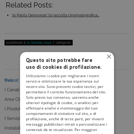
Related Posts:
‘Io Paolo Genovese’: la raccolta cinematografica…
pubblicato il:
11 Gennaio 2022
| categoria:
Questo sito potrebbe fare
uso di cookies di profilazione.
Utilizziamo i cookie per migliorare i nostri
tivù
sat
tivù
la guida
servizi e ottimizzare la tua esperienza sul
nostro sito. Sono presenti cookie tecnici, per
I Canali
I programmi
permettere il corretto funzionamento del sito.
Solo previo tuo consenso, useremo anche
Area Clienti
I canali
ulteriori tipologie di cookie, o analitici per
effettuare analisi e monitoraggio dei tuoi
I Prodotti
La Guida +
comportamenti di visitatore sul sito, o di
I Servizi
faq
profilazione, anche di terze parti, per inviarti
messaggi pubblicitari mirati o personalizzare i
Installatori
contenuti da te visualizzati. Per maggiori