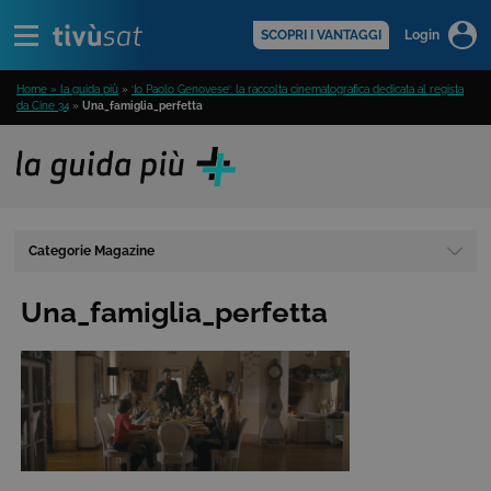
Alert
scopri di più >
SCOPRI I VANTAGGI
Login
Home » la guida più
»
‘Io Paolo Genovese’: la raccolta cinematografica dedicata al regista
da Cine 34
»
Una_famiglia_perfetta
Categorie Magazine
Una_famiglia_perfetta