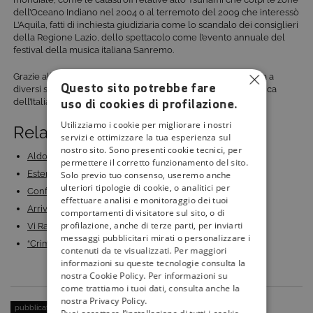
dell’Oceano Indiano nel 2004 o al terremoto del 2009 che interessò
L’Aquila, fatti di inchiesta giudiziaria come lo scandalo dei consiglieri
della Regione Lazio, dello spettacolo come l’evento annuale del
festival della musica italiana Sanremo.
Grazie alla sua intensa carriera come giornalista, ha dato vita a
Questo sito potrebbe fare
diversi saggi sulle vicende che hanno segnato la storia politica
uso di cookies di profilazione.
dell’Italia.
Utilizziamo i cookie per migliorare i nostri
Related Posts:
servizi e ottimizzare la tua esperienza sul
nostro sito. Sono presenti cookie tecnici, per
Aldo Moro - Il Professore: su Rai 1 il docufilm…
permettere il corretto funzionamento del sito.
Esterno Notte: la serie su Aldo Moro dal 14 novembre…
Solo previo tuo consenso, useremo anche
ulteriori tipologie di cookie, o analitici per
Confessione Reporter: Stella Pende conclude il ciclo…
effettuare analisi e monitoraggio dei tuoi
Arriva su Rai 1 ‘La Fortuna’: tutto ciò che c’è da…
comportamenti di visitatore sul sito, o di
profilazione, anche di terze parti, per inviarti
Vi Racconto, la rubrica di Enrico Vanzina su Cine34:…
messaggi pubblicitari mirati o personalizzare i
“Crimini Italiani” debutta su NOVE in prima tv…
contenuti da te visualizzati. Per maggiori
informazioni su queste tecnologie consulta la
nostra Cookie Policy. Per informazioni su
come trattiamo i tuoi dati, consulta anche la
nostra Privacy Policy.
pubblicato il:
12 Aprile 2015
| categoria:
Personaggi