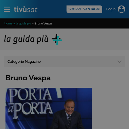
Alert
scopri di più >
SCOPRI I VANTAGGI
Login
Home » la guida più
»
Bruno Vespa
Categorie Magazine
Bruno Vespa