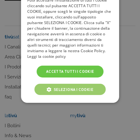
Puoi accettare l’installazione di tutti i cookie
cliccando sul pulsante ACCETTA TUTTI I
COOKIE, oppure scegli le singole tipologie che
vuoi installare, cliccando sull’apposito
pulsante SELEZIONA I COOKIE. Clicca sulla "X"
per chiudere il banner, la continuazione della
navigazione avverrà in assenza di cookie o
tivù
sat
tivù
la guida
altri strumenti di tracciamento diversi da
quelli tecnici; per maggiori informazioni ti
I Canali
I programmi
invitiamo a leggere la nostra Cookie Policy.
Leggi la cookie policy
Area Clienti
I canali
I Prodotti
La Guida +
ACCETTA TUTTI I COOKIE
I Servizi
faq
Installatori
SELEZIONA I COOKIE
faq
COOKIE TECNICI
la
tivù
my
tivù
COOKIE ANALITICI
I Bollini
COOKIE DI PROFILAZIONE
Info & News