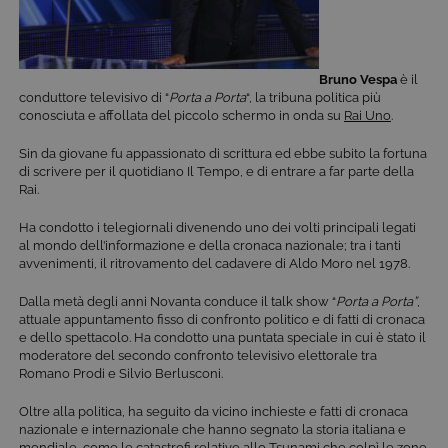
Bruno Vespa
è il
conduttore televisivo di “
Porta a Porta
“, la tribuna politica più
conosciuta e affollata del piccolo schermo in onda su
Rai Uno
.
Sin da giovane fu appassionato di scrittura ed ebbe subito la fortuna
di scrivere per il quotidiano Il Tempo, e di entrare a far parte della
Rai.
Ha condotto i telegiornali divenendo uno dei volti principali legati
al mondo dell’informazione e della cronaca nazionale; tra i tanti
avvenimenti, il ritrovamento del cadavere di Aldo Moro nel 1978.
Dalla metà degli anni Novanta conduce il talk show “
Porta a Porta”
,
attuale appuntamento fisso di confronto politico e di fatti di cronaca
e dello spettacolo. Ha condotto una puntata speciale in cui è stato il
moderatore del secondo confronto televisivo elettorale tra
Romano Prodi e Silvio Berlusconi.
Oltre alla politica, ha seguito da vicino inchieste e fatti di cronaca
nazionale e internazionale che hanno segnato la storia italiana e
mondiale, come le catastrofi relative allo Tsunami che colpì le zone