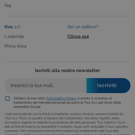
FUNZIONALITÀ
faq
tivù
s.r.l.
Sei un editore?
Cookie tecnici
Cookie analitici
L'azienda
Clicca qui
Cookie di profilazione
Funzionalità
Press Area
Questi cookie sono necessari per il corretto
funzionamento del nostro sito e non possono
essere disattivati. Vengono impostati solo in
risposta ad azioni da te effettuate nel corso della
navigazione, che costituiscono una richiesta di
Iscriviti alla nostra newsletter
servizi ai sensi di legge, come la corretta
visualizzazione del sito e dei suoi contenuti.
Inoltre, ti permetteranno di navigare sul sito
ricordando le scelte e in base ai criteri da te
selezionati (es. lingua, prodotti presenti nel
carrello). È possibile impostare il browser per
Dichiaro di aver letto l’
Informativa Privacy
e presto il consenso al
bloccare i cookie tecnici o essere avvisati
trattamento dei miei dati personali da parte di Tivù S.r.l. per l’invio della
riguardo alla loro installazione, ma in tal caso
newsletter tivùsat
alcune parti del sito non funzioneranno
I dati personali da Lei conferiti compilando questo modulo saranno trattati da
correttamente. Questi cookie non archiviano, di
Tivù S.r.l. (Tivù), in qualità di titolare del trattamento, nel pieno rispetto della
norma, dati personali.
normativa vigente in materia di protezione dei dati personali. Tivù tratterà i Suoi
dati al fine di inviarLe la newsletter e soltanto dopo aver acquisito il Suo specifico
Provider /
consenso. Per conoscere tutte le informazioni sul trattamento dei Suoi dati
Nome
Scadenza
Descrizione
personali e i diritti a Lei riconosciuti dalla normativa privacy La invitiamo a prendere