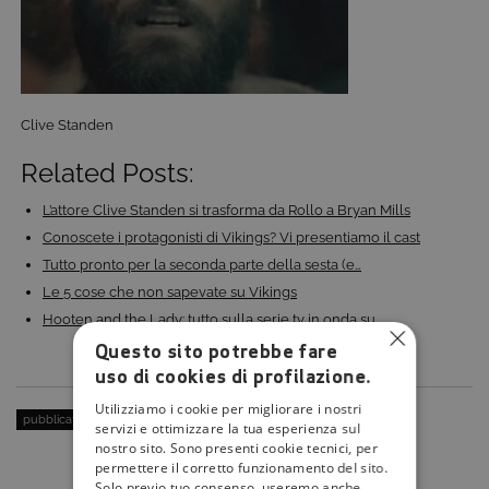
Clive Standen
Related Posts:
L’attore Clive Standen si trasforma da Rollo a Bryan Mills
Conoscete i protagonisti di Vikings? Vi presentiamo il cast
Tutto pronto per la seconda parte della sesta (e…
Le 5 cose che non sapevate su Vikings
Hooten and the Lady: tutto sulla serie tv in onda su…
Questo sito potrebbe fare
uso di cookies di profilazione.
Utilizziamo i cookie per migliorare i nostri
pubblicato il:
24 Marzo 2016
| categoria:
servizi e ottimizzare la tua esperienza sul
nostro sito. Sono presenti cookie tecnici, per
permettere il corretto funzionamento del sito.
Solo previo tuo consenso, useremo anche