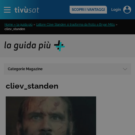
Alert
scopri di più >
SCOPRI I VANTAGGI
Login
Home » la guida più
»
L’attore Clive Standen si trasforma da Rollo a Bryan Mills
»
cliev_standen
Categorie Magazine
cliev_standen