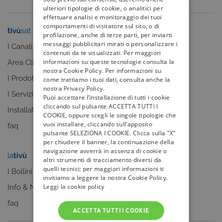
ulteriori tipologie di cookie, o analitici per
effettuare analisi e monitoraggio dei tuoi
comportamenti di visitatore sul sito, o di
tivù
sat
tivù
la guida
profilazione, anche di terze parti, per inviarti
messaggi pubblicitari mirati o personalizzare i
I Canali
I programmi
contenuti da te visualizzati. Per maggiori
informazioni su queste tecnologie consulta la
Area Clienti
I canali
nostra Cookie Policy. Per informazioni su
I Prodotti
La Guida +
come trattiamo i tuoi dati, consulta anche la
nostra Privacy Policy.
I Servizi
faq
Puoi accettare l’installazione di tutti i cookie
cliccando sul pulsante ACCETTA TUTTI I
Installatori
COOKIE, oppure scegli le singole tipologie che
vuoi installare, cliccando sull’apposito
faq
pulsante SELEZIONA I COOKIE. Clicca sulla "X"
per chiudere il banner, la continuazione della
navigazione avverrà in assenza di cookie o
la
tivù
my
tivù
altri strumenti di tracciamento diversi da
quelli tecnici; per maggiori informazioni ti
I Bollini
invitiamo a leggere la nostra Cookie Policy.
Leggi la cookie policy
Info & News
faq
ACCETTA TUTTI I COOKIE