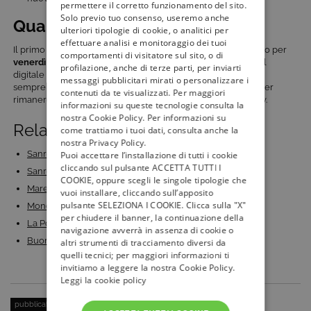
permettere il corretto funzionamento del sito.
Solo previo tuo consenso, useremo anche
Quando va in onda
ulteriori tipologie di cookie, o analitici per
effettuare analisi e monitoraggio dei tuoi
Il primo appuntamento con “
Tutti pazzi per Re Julien
” è fissato per
comportamenti di visitatore sul sito, o di
venerdì 10 luglio alle ore 18
, su
K2
,
canale 46 di tivùsat
e del
profilazione, anche di terze parti, per inviarti
digitale terrestre. Successivamente va in onda ogni venerdì,
messaggi pubblicitari mirati o personalizzare i
sempre alla stessa ora. Continuate a seguire
Tivù La Guida
per
contenuti da te visualizzati. Per maggiori
rimanere sempre aggiornati sulle ultime novità in arrivo in tv.
informazioni su queste tecnologie consulta la
nostra Cookie Policy. Per informazioni su
Related Posts:
come trattiamo i tuoi dati, consulta anche la
nostra Privacy Policy.
Sanremo 2023: duetti e cover ufficiali, concorrenti…
Puoi accettare l’installazione di tutti i cookie
cliccando sul pulsante ACCETTA TUTTI I
Sanremo 2023: anticipazioni quarta serata, recap…
COOKIE, oppure scegli le singole tipologie che
Mare Fuori 3: gli ultimi episodi in streaming e in…
vuoi installare, cliccando sull’apposito
pulsante SELEZIONA I COOKIE. Clicca sulla "X"
Mondiali Qatar 2022: calendario e dove seguire tutte…
per chiudere il banner, la continuazione della
La Porta Rossa 3 su Rai 2 HD: trama, episodi, cast e…
navigazione avverrà in assenza di cookie o
Buongiorno, Mamma! 2: quando inizia la fiction con…
altri strumenti di tracciamento diversi da
quelli tecnici; per maggiori informazioni ti
invitiamo a leggere la nostra Cookie Policy.
Leggi la cookie policy
pubblicato il:
9 Luglio 2020
| categoria:
Bambini/Ragazzi