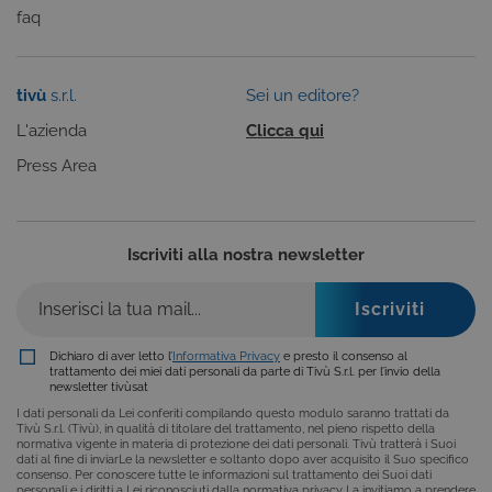
navigazione, che costituiscono una richiesta di
faq
servizi ai sensi di legge, come la corretta
visualizzazione del sito e dei suoi contenuti.
Inoltre, ti permetteranno di navigare sul sito
ricordando le scelte e in base ai criteri da te
selezionati (es. lingua, prodotti presenti nel
tivù
s.r.l.
Sei un editore?
carrello). È possibile impostare il browser per
bloccare i cookie tecnici o essere avvisati
L'azienda
Clicca qui
riguardo alla loro installazione, ma in tal caso
alcune parti del sito non funzioneranno
Press Area
correttamente. Questi cookie non archiviano, di
norma, dati personali.
Provider /
Nome
Scadenza
Descrizione
Dominio
Iscriviti alla nostra newsletter
ASP.NET_SessionId
Sessione
Cookie di
Microsoft
sessione del
Corporation
piattaforma 
www.tivu.tv
uso generale
utilizzato da
siti scritti co
Dichiaro di aver letto l’
Informativa Privacy
e presto il consenso al
tecnologie
trattamento dei miei dati personali da parte di Tivù S.r.l. per l’invio della
basate su
newsletter tivùsat
Microsoft
I dati personali da Lei conferiti compilando questo modulo saranno trattati da
.NET.
Tivù S.r.l. (Tivù), in qualità di titolare del trattamento, nel pieno rispetto della
Solitamente
normativa vigente in materia di protezione dei dati personali. Tivù tratterà i Suoi
utilizzato pe
dati al fine di inviarLe la newsletter e soltanto dopo aver acquisito il Suo specifico
mantenere
consenso. Per conoscere tutte le informazioni sul trattamento dei Suoi dati
una session
personali e i diritti a Lei riconosciuti dalla normativa privacy La invitiamo a prendere