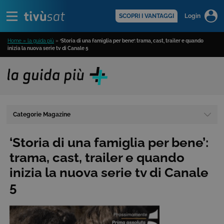
Alert
scopri di più >
SCOPRI I VANTAGGI
Login
Home » la guida più
»
‘Storia di una famiglia per bene’: trama, cast, trailer e quando
inizia la nuova serie tv di Canale 5
Categorie Magazine
‘Storia di una famiglia per bene’:
trama, cast, trailer e quando
inizia la nuova serie tv di Canale
5