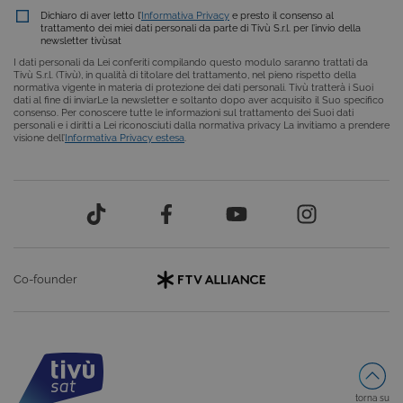
.NET.
Solitamente
Dichiaro di aver letto l’
Informativa Privacy
e presto il consenso al
utilizzato pe
trattamento dei miei dati personali da parte di Tivù S.r.l. per l’invio della
mantenere
newsletter tivùsat
una session
I dati personali da Lei conferiti compilando questo modulo saranno trattati da
utente
Tivù S.r.l. (Tivù), in qualità di titolare del trattamento, nel pieno rispetto della
anonimizzat
normativa vigente in materia di protezione dei dati personali. Tivù tratterà i Suoi
dal server.
dati al fine di inviarLe la newsletter e soltanto dopo aver acquisito il Suo specifico
consenso. Per conoscere tutte le informazioni sul trattamento dei Suoi dati
CookieScriptConsent
6 mesi
Questo cook
CookieScript
personali e i diritti a Lei riconosciuti dalla normativa privacy La invitiamo a prendere
viene
.tivu.tv
visione dell’
Informativa Privacy estesa
.
utilizzato dal
servizio
Cookie-
Script.com p
ricordare le
preferenze d
consenso su
cookie dei
visitatori. È
necessario c
il banner dei
cookie di
Co-founder
Cookie-
Script.com
funzioni
correttament
ASP.NET_SessionId
Sessione
Cookie di
Microsoft
sessione del
Corporation
piattaforma 
dgtvi.tivu.tv
uso generale
torna su