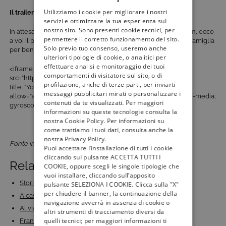
Utilizziamo i cookie per migliorare i nostri
Il trailer
servizi e ottimizzare la tua esperienza sul
nostro sito. Sono presenti cookie tecnici, per
In attesa della messa in onda della prima puntata della fiction, ecco
permettere il corretto funzionamento del sito.
a voi il promo ufficiale lanciato da Mediaset di “Storia di una famiglia
Solo previo tuo consenso, useremo anche
per bene”:
ulteriori tipologie di cookie, o analitici per
effettuare analisi e monitoraggio dei tuoi
<iframe width=”560″ height=”315″
comportamenti di visitatore sul sito, o di
src=”https://www.youtube.com/embed/5OyAw8PmjdA”
profilazione, anche di terze parti, per inviarti
title=”YouTube video player” frameborder=”0″
messaggi pubblicitari mirati o personalizzare i
allow=”accelerometer; autoplay; clipboard-write; encrypted-media;
contenuti da te visualizzati. Per maggiori
gyroscope; picture-in-picture” allowfullscreen></iframe>
informazioni su queste tecnologie consulta la
nostra Cookie Policy. Per informazioni su
come trattiamo i tuoi dati, consulta anche la
nostra Privacy Policy.
Fonte immagine: mediasetplay.mediaset.it
Puoi accettare l’installazione di tutti i cookie
cliccando sul pulsante ACCETTA TUTTI I
Related Posts:
COOKIE, oppure scegli le singole tipologie che
vuoi installare, cliccando sull’apposito
Storia di una famiglia perbene: su Canale 5 in 1° TV…
pulsante SELEZIONA I COOKIE. Clicca sulla "X"
per chiudere il banner, la continuazione della
A casa tutti bene: la serie di Muccino per la prima…
navigazione avverrà in assenza di cookie o
Al via su Rai1 l’appuntamento con Le indagini di…
altri strumenti di tracciamento diversi da
quelli tecnici; per maggiori informazioni ti
Francesco Panella sbarca su Nove con Best Weekend:…