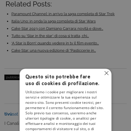
Related Posts:
Paramount Channel: in arrivo la saga completa di Star Trek
Italia Uno: in onda la saga completa di Star Wars
Cake Star 2023 con Damiano Carrara: novità e dove…
Tutto su ‘Star in the star’: di cosa si tratta, chi…
‘A Star is Born’: quando vedere in tv il film evento…
Cake Star: una nuova edizione di “Pasticcerie in…
Questo sito potrebbe fare
pubblicato il:
14 Settembre 2021
| categoria:
uso di cookies di profilazione.
Utilizziamo i cookie per migliorare i nostri
servizi e ottimizzare la tua esperienza sul
nostro sito. Sono presenti cookie tecnici, per
permettere il corretto funzionamento del sito.
Solo previo tuo consenso, useremo anche
tivù
sat
tivù
la guida
ulteriori tipologie di cookie, o analitici per
I Canali
I programmi
effettuare analisi e monitoraggio dei tuoi
comportamenti di visitatore sul sito, o di