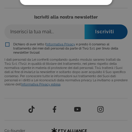
COOKIE TECNICI
Iscriviti alla nostra newsletter
COOKIE ANALITICI
COOKIE DI PROFILAZIONE
FUNZIONALITÀ
Dichiaro di aver letto l’
Informativa Privacy
e presto il consenso al
trattamento dei miei dati personali da parte di Tivù S.r.l. per l’invio della
newsletter tivùsat
I dati personali da Lei conferiti compilando questo modulo saranno trattati da
Tivù S.r.l. (Tivù), in qualità di titolare del trattamento, nel pieno rispetto della
normativa vigente in materia di protezione dei dati personali. Tivù tratterà i Suoi
Cookie tecnici
Cookie analitici
dati al fine di inviarLe la newsletter e soltanto dopo aver acquisito il Suo specifico
consenso. Per conoscere tutte le informazioni sul trattamento dei Suoi dati
Cookie di profilazione
Funzionalità
personali e i diritti a Lei riconosciuti dalla normativa privacy La invitiamo a prendere
visione dell’
Informativa Privacy estesa
.
Questi cookie sono necessari per il corretto
funzionamento del nostro sito e non possono
essere disattivati. Vengono impostati solo in
risposta ad azioni da te effettuate nel corso della
navigazione, che costituiscono una richiesta di
servizi ai sensi di legge, come la corretta
visualizzazione del sito e dei suoi contenuti.
Inoltre, ti permetteranno di navigare sul sito
ricordando le scelte e in base ai criteri da te
selezionati (es. lingua, prodotti presenti nel
Co-founder