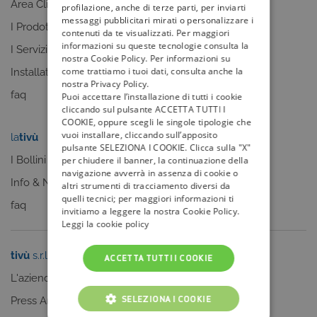
Area Clienti
I canali
profilazione, anche di terze parti, per inviarti
messaggi pubblicitari mirati o personalizzare i
I Prodotti
La Guida +
contenuti da te visualizzati. Per maggiori
informazioni su queste tecnologie consulta la
I Servizi
faq
nostra Cookie Policy. Per informazioni su
come trattiamo i tuoi dati, consulta anche la
Installatori
nostra Privacy Policy.
faq
Puoi accettare l’installazione di tutti i cookie
cliccando sul pulsante ACCETTA TUTTI I
COOKIE, oppure scegli le singole tipologie che
vuoi installare, cliccando sull’apposito
la
tivù
my
tivù
pulsante SELEZIONA I COOKIE. Clicca sulla "X"
I Bollini
per chiudere il banner, la continuazione della
navigazione avverrà in assenza di cookie o
Info & News
altri strumenti di tracciamento diversi da
quelli tecnici; per maggiori informazioni ti
faq
invitiamo a leggere la nostra Cookie Policy.
Leggi la cookie policy
tivù
s.r.l.
Sei un editore?
ACCETTA TUTTI I COOKIE
L'azienda
Clicca qui
SELEZIONA I COOKIE
Press Area