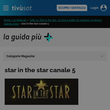
Alert
scopri di più >
SCOPRI I VANTAGGI
Login
Home » la guida più
»
Tutto su ‘Star in the star’: di cosa si tratta, chi conduce, la giuria e
quando inizia
»
star in the star canale 5
Categorie Magazine
star in the star canale 5