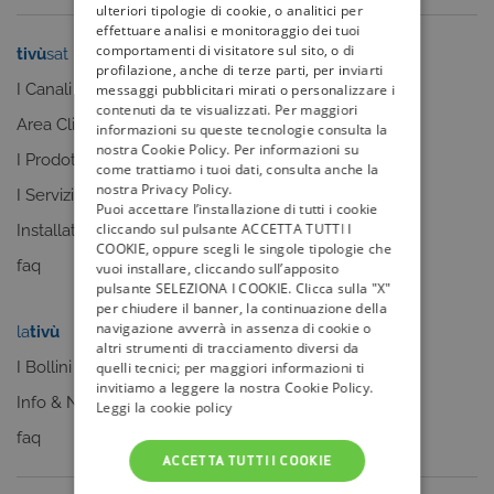
ulteriori tipologie di cookie, o analitici per
effettuare analisi e monitoraggio dei tuoi
comportamenti di visitatore sul sito, o di
tivù
sat
tivù
la guida
profilazione, anche di terze parti, per inviarti
I Canali
I programmi
messaggi pubblicitari mirati o personalizzare i
contenuti da te visualizzati. Per maggiori
Area Clienti
I canali
informazioni su queste tecnologie consulta la
nostra Cookie Policy. Per informazioni su
I Prodotti
La Guida +
come trattiamo i tuoi dati, consulta anche la
nostra Privacy Policy.
I Servizi
faq
Puoi accettare l’installazione di tutti i cookie
cliccando sul pulsante ACCETTA TUTTI I
Installatori
COOKIE, oppure scegli le singole tipologie che
faq
vuoi installare, cliccando sull’apposito
pulsante SELEZIONA I COOKIE. Clicca sulla "X"
per chiudere il banner, la continuazione della
navigazione avverrà in assenza di cookie o
la
tivù
my
tivù
altri strumenti di tracciamento diversi da
I Bollini
quelli tecnici; per maggiori informazioni ti
invitiamo a leggere la nostra Cookie Policy.
Info & News
Leggi la cookie policy
faq
ACCETTA TUTTI I COOKIE