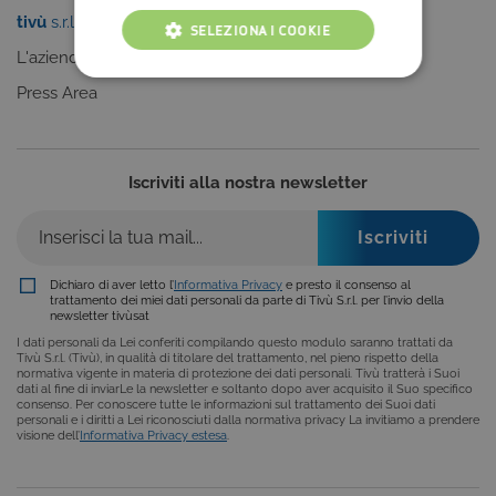
tivù
s.r.l.
Sei un editore?
SELEZIONA I COOKIE
L'azienda
Clicca qui
COOKIE TECNICI
Press Area
COOKIE ANALITICI
COOKIE DI PROFILAZIONE
Iscriviti alla nostra newsletter
FUNZIONALITÀ
Dichiaro di aver letto l’
Informativa Privacy
e presto il consenso al
trattamento dei miei dati personali da parte di Tivù S.r.l. per l’invio della
newsletter tivùsat
Cookie tecnici
Cookie analitici
I dati personali da Lei conferiti compilando questo modulo saranno trattati da
Cookie di profilazione
Funzionalità
Tivù S.r.l. (Tivù), in qualità di titolare del trattamento, nel pieno rispetto della
normativa vigente in materia di protezione dei dati personali. Tivù tratterà i Suoi
Questi cookie sono necessari per il corretto
dati al fine di inviarLe la newsletter e soltanto dopo aver acquisito il Suo specifico
consenso. Per conoscere tutte le informazioni sul trattamento dei Suoi dati
funzionamento del nostro sito e non possono
personali e i diritti a Lei riconosciuti dalla normativa privacy La invitiamo a prendere
essere disattivati. Vengono impostati solo in
visione dell’
Informativa Privacy estesa
.
risposta ad azioni da te effettuate nel corso della
navigazione, che costituiscono una richiesta di
servizi ai sensi di legge, come la corretta
visualizzazione del sito e dei suoi contenuti.