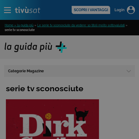
Alert
scopri di più >
SCOPRI I VANTAGGI
Login
Home » la guida più
»
Le serie tv sconosciute da vedere: 10 titoli molto sottovalutati
»
serie tv sconosciute
Categorie Magazine
serie tv sconosciute