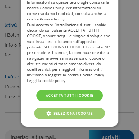
informazioni su queste tecnologie consulta la
faq
nostra Cookie Policy. Per informazioni su
come trattiamo i tuoi dati, consulta anche la
nostra Privacy Policy.
Puoi accettare l’installazione di tutti i cookie
la
tivù
my
tivù
cliccando sul pulsante ACCETTA TUTTI I
I Bollini
COOKIE, oppure scegli le singole tipologie che
vuoi installare, cliccando sull’apposito
Info & News
pulsante SELEZIONA I COOKIE. Clicca sulla "X"
per chiudere il banner, la continuazione della
faq
navigazione avverrà in assenza di cookie o
altri strumenti di tracciamento diversi da
quelli tecnici; per maggiori informazioni ti
invitiamo a leggere la nostra Cookie Policy.
tivù
s.r.l.
Sei un editore?
Leggi la cookie policy
L'azienda
Clicca qui
ACCETTA TUTTI I COOKIE
Press Area
SELEZIONA I COOKIE
Iscriviti alla nostra newsletter
COOKIE TECNICI