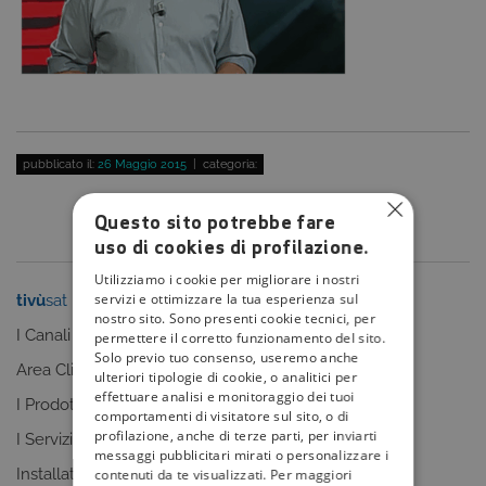
pubblicato il:
26 Maggio 2015
| categoria:
Questo sito potrebbe fare
uso di cookies di profilazione.
Utilizziamo i cookie per migliorare i nostri
servizi e ottimizzare la tua esperienza sul
tivù
sat
tivù
la guida
nostro sito. Sono presenti cookie tecnici, per
I Canali
I programmi
permettere il corretto funzionamento del sito.
Solo previo tuo consenso, useremo anche
Area Clienti
I canali
ulteriori tipologie di cookie, o analitici per
effettuare analisi e monitoraggio dei tuoi
I Prodotti
La Guida +
comportamenti di visitatore sul sito, o di
profilazione, anche di terze parti, per inviarti
I Servizi
faq
messaggi pubblicitari mirati o personalizzare i
Installatori
contenuti da te visualizzati. Per maggiori