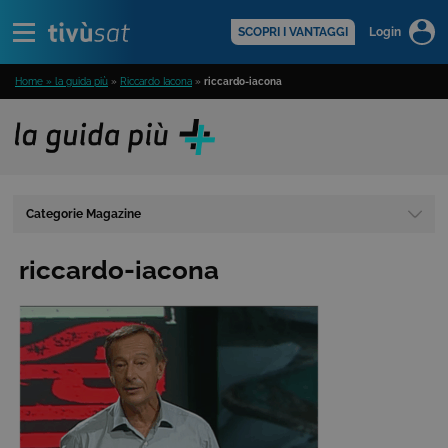
Alert
scopri di più >
SCOPRI I VANTAGGI
Login
Home » la guida più
»
Riccardo Iacona
»
riccardo-iacona
Categorie Magazine
riccardo-iacona