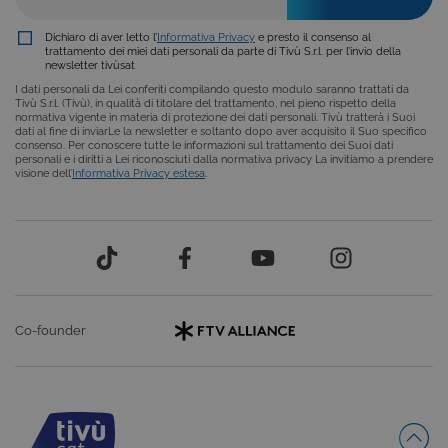
COOKIE ANALITICI
Dichiaro di aver letto l’
Informativa Privacy
e presto il consenso al
COOKIE DI PROFILAZIONE
trattamento dei miei dati personali da parte di Tivù S.r.l. per l’invio della
newsletter tivùsat
FUNZIONALITÀ
I dati personali da Lei conferiti compilando questo modulo saranno trattati da
Tivù S.r.l. (Tivù), in qualità di titolare del trattamento, nel pieno rispetto della
normativa vigente in materia di protezione dei dati personali. Tivù tratterà i Suoi
dati al fine di inviarLe la newsletter e soltanto dopo aver acquisito il Suo specifico
consenso. Per conoscere tutte le informazioni sul trattamento dei Suoi dati
personali e i diritti a Lei riconosciuti dalla normativa privacy La invitiamo a prendere
visione dell’
Informativa Privacy estesa
.
Cookie tecnici
Cookie analitici
Cookie di profilazione
Funzionalità
Questi cookie sono necessari per il corretto
funzionamento del nostro sito e non possono
essere disattivati. Vengono impostati solo in
risposta ad azioni da te effettuate nel corso della
navigazione, che costituiscono una richiesta di
servizi ai sensi di legge, come la corretta
Co-founder
visualizzazione del sito e dei suoi contenuti.
Inoltre, ti permetteranno di navigare sul sito
ricordando le scelte e in base ai criteri da te
selezionati (es. lingua, prodotti presenti nel
carrello). È possibile impostare il browser per
bloccare i cookie tecnici o essere avvisati
riguardo alla loro installazione, ma in tal caso