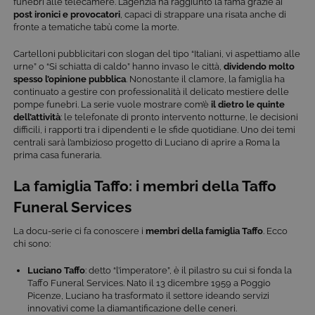
funebri alle telecamere. L’agenzia ha raggiunto la fama grazie ai
post ironici e provocatori
, capaci di strappare una risata anche di
fronte a tematiche tabù come la morte.
Cartelloni pubblicitari con slogan del tipo “Italiani, vi aspettiamo alle
urne” o “Si schiatta di caldo” hanno invaso le città,
dividendo molto
spesso l’opinione pubblica
. Nonostante il clamore, la famiglia ha
continuato a gestire con professionalità il delicato mestiere delle
pompe funebri. La serie vuole mostrare com’è
il dietro le quinte
dell’attività
: le telefonate di pronto intervento notturne, le decisioni
difficili, i rapporti tra i dipendenti e le sfide quotidiane. Uno dei temi
centrali sarà l’ambizioso progetto di Luciano di aprire a Roma la
prima casa funeraria.
La famiglia Taffo: i membri della Taffo
Funeral Services
La docu-serie ci fa conoscere i
membri della famiglia Taffo
. Ecco
chi sono:
Luciano Taffo
: detto “l’imperatore”, è il pilastro su cui si fonda la
Taffo Funeral Services. Nato il 13 dicembre 1959 a Poggio
Picenze, Luciano ha trasformato il settore ideando servizi
innovativi come la diamantificazione delle ceneri.