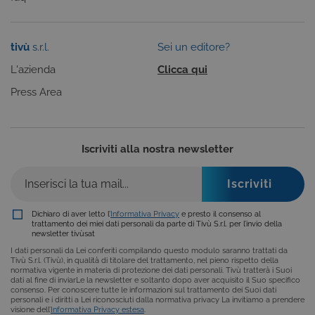
anonimizzat
dal server.
CookieScriptConsent
6 mesi
Questo cook
CookieScript
viene
.tivu.tv
tivù
s.r.l.
Sei un editore?
utilizzato dal
servizio
L'azienda
Clicca qui
Cookie-
Script.com p
Press Area
ricordare le
preferenze d
consenso su
cookie dei
visitatori. È
necessario c
Iscriviti alla nostra newsletter
il banner dei
cookie di
Cookie-
Script.com
funzioni
correttament
Dichiaro di aver letto l’
Informativa Privacy
e presto il consenso al
ASP.NET_SessionId
Sessione
Cookie di
Microsoft
trattamento dei miei dati personali da parte di Tivù S.r.l. per l’invio della
sessione del
Corporation
newsletter tivùsat
piattaforma 
dgtvi.tivu.tv
uso generale
I dati personali da Lei conferiti compilando questo modulo saranno trattati da
utilizzato da
Tivù S.r.l. (Tivù), in qualità di titolare del trattamento, nel pieno rispetto della
siti scritti co
normativa vigente in materia di protezione dei dati personali. Tivù tratterà i Suoi
tecnologie
dati al fine di inviarLe la newsletter e soltanto dopo aver acquisito il Suo specifico
basate su
consenso. Per conoscere tutte le informazioni sul trattamento dei Suoi dati
Microsoft
personali e i diritti a Lei riconosciuti dalla normativa privacy La invitiamo a prendere
.NET.
visione dell’
Informativa Privacy estesa
.