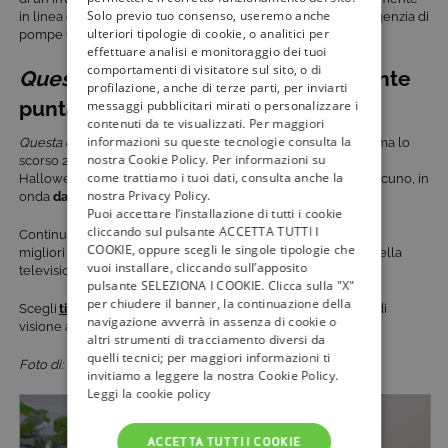
Solo previo tuo consenso, useremo anche
in linea con l’irriverente comunicazione che ha reso nota l’agenzia di
ulteriori tipologie di cookie, o analitici per
pompe funebri.
effettuare analisi e monitoraggio dei tuoi
comportamenti di visitatore sul sito, o di
Questa cassa non è un albergo
, quante
profilazione, anche di terze parti, per inviarti
puntate?
messaggi pubblicitari mirati o personalizzare i
contenuti da te visualizzati. Per maggiori
informazioni su queste tecnologie consulta la
Questa cassa non è un albergo
è stata presentata in anteprima lo
nostra Cookie Policy. Per informazioni su
scorso 28 ottobre su discovery+ e a Cinecittà World per le
come trattiamo i tuoi dati, consulta anche la
Halloween Nights. È strutturata in
3 episodi
da 30 minuti ciascuno, in
nostra Privacy Policy.
onda
dal 2 novembre su Real Time
.
Puoi accettare l’installazione di tutti i cookie
cliccando sul pulsante ACCETTA TUTTI I
Continua a seguire
tivù la guida
per rimanere aggiornato sui
COOKIE, oppure scegli le singole tipologie che
migliori
programmi di intrattenimento
e
approfondimento
della
vuoi installare, cliccando sull’apposito
televisione italiana.
pulsante SELEZIONA I COOKIE. Clicca sulla "X"
per chiudere il banner, la continuazione della
​​Scegli
tivùsat
sempre
, gratis, per garantirti un’ottima qualità di
navigazione avverrà in assenza di cookie o
visione audio e video in 4K e in HD.
altri strumenti di tracciamento diversi da
quelli tecnici; per maggiori informazioni ti
Foto di: Courtesy of Warner Bros. Discovery.
invitiamo a leggere la nostra Cookie Policy.
Leggi la cookie policy
ACCETTA TUTTI I COOKIE