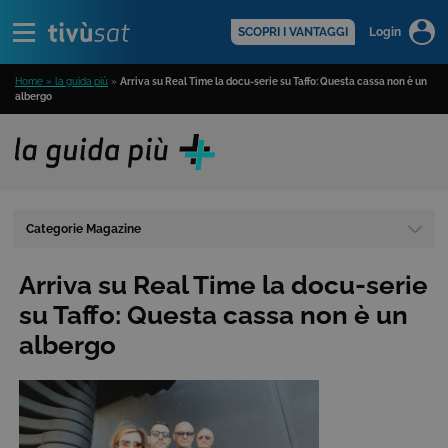
Alert
scopri di più >
SCOPRI I VANTAGGI
Login
Home » la guida più
»
Arriva su Real Time la docu-serie su Taffo: Questa cassa non è un
albergo
Categorie Magazine
Arriva su Real Time la docu-serie
su Taffo: Questa cassa non è un
albergo