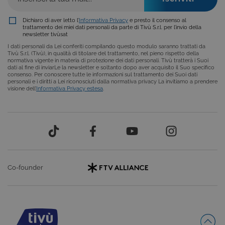
COOKIE ANALITICI
Dichiaro di aver letto l’
Informativa Privacy
e presto il consenso al
COOKIE DI PROFILAZIONE
trattamento dei miei dati personali da parte di Tivù S.r.l. per l’invio della
newsletter tivùsat
FUNZIONALITÀ
I dati personali da Lei conferiti compilando questo modulo saranno trattati da
Tivù S.r.l. (Tivù), in qualità di titolare del trattamento, nel pieno rispetto della
normativa vigente in materia di protezione dei dati personali. Tivù tratterà i Suoi
dati al fine di inviarLe la newsletter e soltanto dopo aver acquisito il Suo specifico
consenso. Per conoscere tutte le informazioni sul trattamento dei Suoi dati
personali e i diritti a Lei riconosciuti dalla normativa privacy La invitiamo a prendere
visione dell’
Informativa Privacy estesa
.
Cookie tecnici
Cookie analitici
Cookie di profilazione
Funzionalità
Questi cookie sono necessari per il corretto
funzionamento del nostro sito e non possono
essere disattivati. Vengono impostati solo in
risposta ad azioni da te effettuate nel corso della
navigazione, che costituiscono una richiesta di
servizi ai sensi di legge, come la corretta
Co-founder
visualizzazione del sito e dei suoi contenuti.
Inoltre, ti permetteranno di navigare sul sito
ricordando le scelte e in base ai criteri da te
selezionati (es. lingua, prodotti presenti nel
carrello). È possibile impostare il browser per
bloccare i cookie tecnici o essere avvisati
riguardo alla loro installazione, ma in tal caso