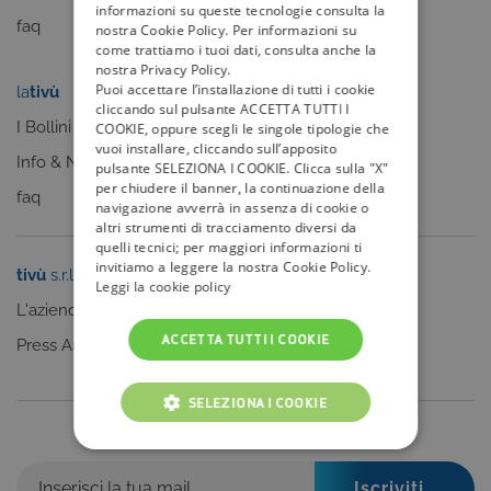
informazioni su queste tecnologie consulta la
faq
nostra Cookie Policy. Per informazioni su
come trattiamo i tuoi dati, consulta anche la
nostra Privacy Policy.
Puoi accettare l’installazione di tutti i cookie
la
tivù
my
tivù
cliccando sul pulsante ACCETTA TUTTI I
I Bollini
COOKIE, oppure scegli le singole tipologie che
vuoi installare, cliccando sull’apposito
Info & News
pulsante SELEZIONA I COOKIE. Clicca sulla "X"
per chiudere il banner, la continuazione della
faq
navigazione avverrà in assenza di cookie o
altri strumenti di tracciamento diversi da
quelli tecnici; per maggiori informazioni ti
invitiamo a leggere la nostra Cookie Policy.
tivù
s.r.l.
Sei un editore?
Leggi la cookie policy
L'azienda
Clicca qui
ACCETTA TUTTI I COOKIE
Press Area
SELEZIONA I COOKIE
Iscriviti alla nostra newsletter
COOKIE TECNICI