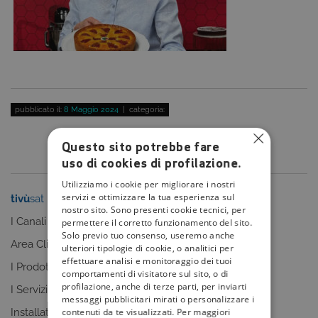
pubblicato il:
8 Maggio 2024
| categoria:
Questo sito potrebbe fare
uso di cookies di profilazione.
Utilizziamo i cookie per migliorare i nostri
servizi e ottimizzare la tua esperienza sul
tivù
sat
tivù
la guida
nostro sito. Sono presenti cookie tecnici, per
I Canali
I programmi
permettere il corretto funzionamento del sito.
Solo previo tuo consenso, useremo anche
Area Clienti
I canali
ulteriori tipologie di cookie, o analitici per
effettuare analisi e monitoraggio dei tuoi
I Prodotti
La Guida +
comportamenti di visitatore sul sito, o di
profilazione, anche di terze parti, per inviarti
I Servizi
faq
messaggi pubblicitari mirati o personalizzare i
contenuti da te visualizzati. Per maggiori
Installatori