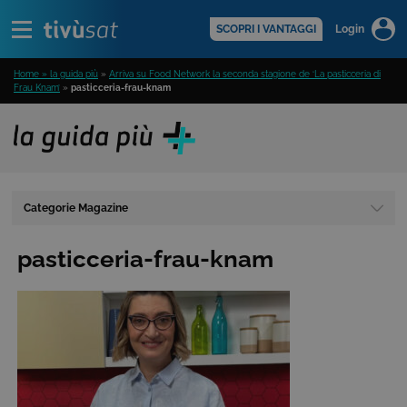
Alert
scopri di più >
SCOPRI I VANTAGGI
Login
Home » la guida più
»
Arriva su Food Network la seconda stagione de ‘La pasticceria di
Frau Knam’
»
pasticceria-frau-knam
Categorie Magazine
pasticceria-frau-knam