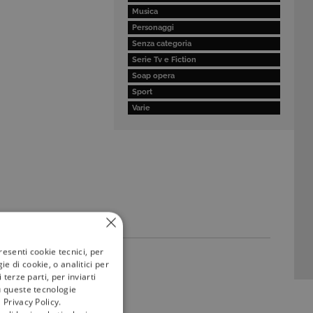
Musica
Personaggi
Senza categoria
Serie Tv e Fiction
Soap opera
Sport
Varie
resenti cookie tecnici, per
e di cookie, o analitici per
terze parti, per inviarti
u queste tecnologie
 Privacy Policy.