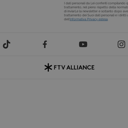
ovider /
Scadenza
Descrizione
I dati personali da Lei conferiti compilando qu
ominio
trattamento, nel pieno rispetto della normativ
di inviarLe la newsletter e soltanto dopo ave
Sessione
Cookie di sessione della piattaforma di uso generale, utilizzat
crosoft
trattamento dei Suoi dati personali e i diritt
tecnologie basate su Microsoft .NET. Solitamente utilizzato
orporation
dell’
Informativa Privacy estesa
.
sessione utente anonimizzata dal server.
w.tivu.tv
6 mesi
Questo cookie viene utilizzato dal servizio Cookie-Script.com
okieScript
preferenze di consenso sui cookie dei visitatori. È necessari
ivu.tv
di Cookie-Script.com funzioni correttamente.
Sessione
Cookie di sessione della piattaforma di uso generale, utilizzat
crosoft
tecnologie basate su Microsoft .NET. Solitamente utilizzato
orporation
sessione utente anonimizzata dal server.
tvi.tivu.tv
ovider /
Scadenza
Descrizione
minio
der /
Scadenza
Descrizione
6 mesi
Questo cookie è impostato da Youtube per tenere traccia del
ogle LLC
nio
per i video di Youtube incorporati nei siti; può anche determi
outube.com
sito web sta utilizzando la nuova o la vecchia versione dell'i
59
Questo nome di cookie è associato a Google Universal Analytics, 
le
secondi
documentazione viene utilizzato per limitare la frequenza delle ric
Sessione
Questo cookie è impostato da YouTube per tenere traccia del
ogle LLC
raccolta di dati su siti ad alto traffico.
y.com
video incorporati.
outube.com
tv
2 anni
Questo cookie viene utilizzato da Google Analytics per mantenere 