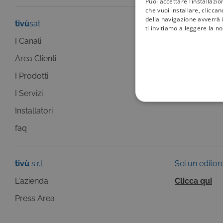
Puoi accettare l’installazi
che vuoi installare, clicca
della navigazione avverrà i
tivù
sat
tivù
la guida
ti invitiamo a leggere la n
I Canali
I programmi
Area Clienti
I canali
I Prodotti
La Guida +
I Servizi
faq
COOKIE TEC
Installatori
faq
tivù
s.r.l.
Sei un editor
Questi cookie sono necessar
risposta ad azioni da te effe
L'azienda
Clicca qui
visualizzazione del sito e de
selezionati (es. lingua, prod
Press Area
loro installazione, ma in ta
personali.