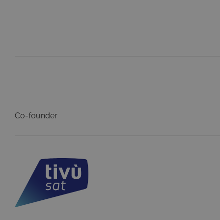
Pr
Nome
D
ASP.NET_SessionId
Mi
C
ww
CookieScriptConsent
Co
.t
ASP.NET_SessionId
Mi
C
dg
Co-founder
Pr
Nome
Do
Provi
Nome
VISITOR_INFO1_LIVE
Go
Domi
.y
_gat
Goog
LLC
YSC
Go
.giph
.y
_ga_C1F21YC3QN
.tivu.