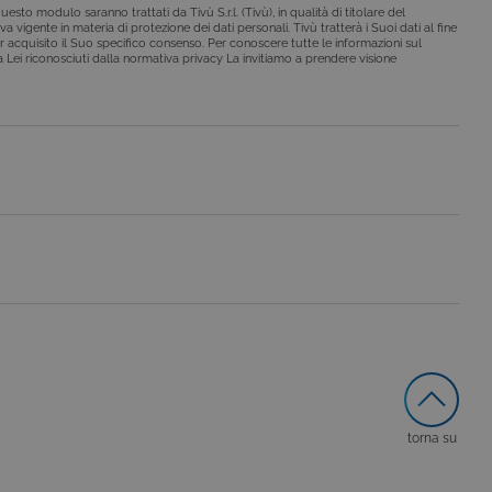
esto modulo saranno trattati da Tivù S.r.l. (Tivù), in qualità di titolare del
a vigente in materia di protezione dei dati personali. Tivù tratterà i Suoi dati al fine
r acquisito il Suo specifico consenso. Per conoscere tutte le informazioni sul
o da siti scritti con
i a Lei riconosciuti dalla normativa privacy La invitiamo a prendere visione
 per mantenere una
 per ricordare le
o che il banner dei cookie
o da siti scritti con
 per mantenere una
le preferenze dell'utente
nare se il visitatore del
nterfaccia di Youtube.
secondo la
hieste, limitando la
torna su
le visualizzazioni dei
lo stato della sessione.