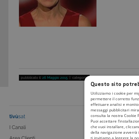
pubblicato il:
26 Maggio 2015
| categoria:
Questo sito potreb
Utilizziamo i cookie per mi
permettere il corretto funz
effettuare analisi e monitor
messaggi pubblicitari mirat
consulta la nostra Cookie P
tivù
sat
tivù
la guida
Puoi accettare l’installazi
che vuoi installare, clicca
I Canali
I programmi
della navigazione avverrà i
ti invitiamo a leggere la n
Area Clienti
I canali