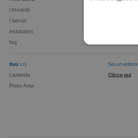
I Prodotti
La Guida +
I Servizi
faq
Installatori
faq
COOKIE TEC
tivù
s.r.l.
Sei un editor
L'azienda
Clicca qui
Press Area
Questi cookie sono necessar
risposta ad azioni da te effe
visualizzazione del sito e de
selezionati (es. lingua, prod
loro installazione, ma in ta
personali.
Pr
Nome
D
ASP.NET_SessionId
Mi