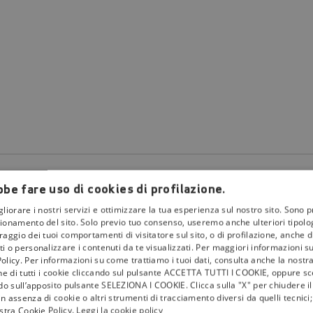
be fare uso di cookies di profilazione.
gliorare i nostri servizi e ottimizzare la tua esperienza sul nostro sito. Sono p
ionamento del sito. Solo previo tuo consenso, useremo anche ulteriori tipologi
aggio dei tuoi comportamenti di visitatore sul sito, o di profilazione, anche di 
i o personalizzare i contenuti da te visualizzati. Per maggiori informazioni s
olicy. Per informazioni su come trattiamo i tuoi dati, consulta anche la nostra
la
tivù
one di tutti i cookie cliccando sul pulsante ACCETTA TUTTI I COOKIE, oppure sce
ndo sull’apposito pulsante SELEZIONA I COOKIE. Clicca sulla "X" per chiudere i
I Bollini
n assenza di cookie o altri strumenti di tracciamento diversi da quelli tecnic
ostra Cookie Policy.
Leggi la cookie policy
Info & News