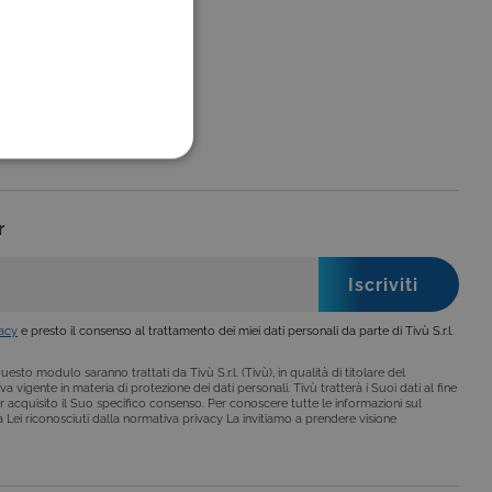
FUNZIONALITÀ
r
no impostati solo in
legge, come la corretta
vacy
e presto il consenso al trattamento dei miei dati personali da parte di Tivù S.r.l.
se ai criteri da te
 essere avvisati riguardo alla
esto modulo saranno trattati da Tivù S.r.l. (Tivù), in qualità di titolare del
ano, di norma, dati
a vigente in materia di protezione dei dati personali. Tivù tratterà i Suoi dati al fine
r acquisito il Suo specifico consenso. Per conoscere tutte le informazioni sul
i a Lei riconosciuti dalla normativa privacy La invitiamo a prendere visione
o da siti scritti con
 per mantenere una