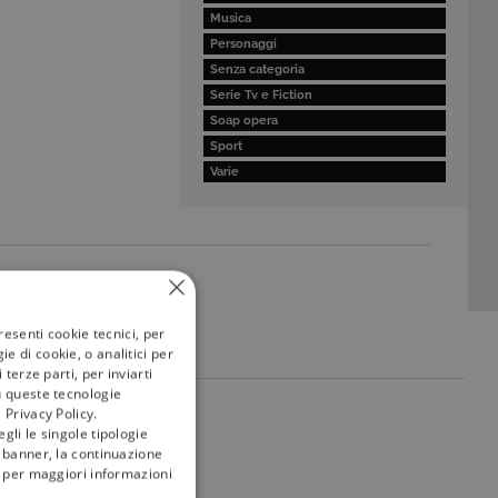
Musica
Personaggi
Senza categoria
Serie Tv e Fiction
Soap opera
Sport
Varie
resenti cookie tecnici, per
e di cookie, o analitici per
terze parti, per inviarti
u queste tecnologie
 Privacy Policy.
my
tivù
gli le singole tipologie
l banner, la continuazione
i; per maggiori informazioni