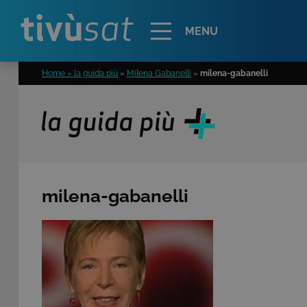
Alert
MENU
Home » la guida più
»
Milena Gabanelli
»
milena-gabanelli
milena-gabanelli