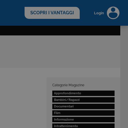
scopri di più >
SCOPRI I VANTAGGI
Login
Categorie Magazine
Approfondimento
Bambini/Ragazzi
Documentari
Film
Informazione
Intrattenimento