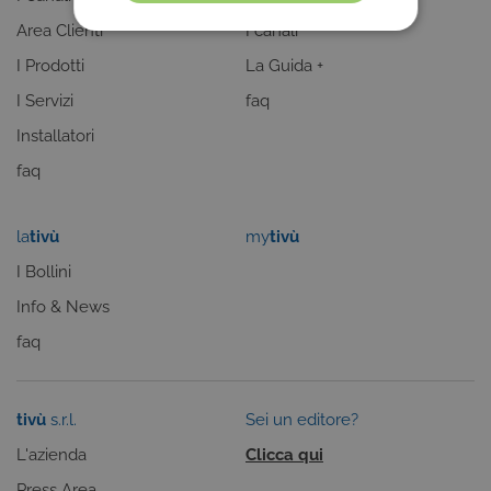
Area Clienti
I canali
COOKIE TECNICI
I Prodotti
La Guida +
COOKIE ANALITICI
I Servizi
faq
COOKIE DI PROFILAZIONE
Installatori
FUNZIONALITÀ
faq
la
tivù
my
tivù
Cookie tecnici
Cookie analitici
I Bollini
Cookie di profilazione
Funzionalità
Info & News
Questi cookie sono necessari per il corretto
faq
funzionamento del nostro sito e non possono
essere disattivati. Vengono impostati solo in
risposta ad azioni da te effettuate nel corso della
navigazione, che costituiscono una richiesta di
tivù
s.r.l.
Sei un editore?
servizi ai sensi di legge, come la corretta
visualizzazione del sito e dei suoi contenuti.
L'azienda
Clicca qui
Inoltre, ti permetteranno di navigare sul sito
ricordando le scelte e in base ai criteri da te
Press Area