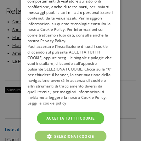
comportamenti di visitatore sul sito, o di
profilazione, anche di terze parti, per inviarti
Related Posts:
messaggi pubblicitari mirati o personalizzare i
contenuti da te visualizzati. Per maggiori
Sanremo 2023: duetti e cover ufficiali, concorrenti…
informazioni su queste tecnologie consulta la
nostra Cookie Policy. Per informazioni su
Sanremo 2023: anticipazioni quarta serata, recap…
come trattiamo i tuoi dati, consulta anche la
Mare Fuori 3: gli ultimi episodi in streaming e in…
nostra Privacy Policy.
Mondiali Qatar 2022: calendario e dove seguire tutte…
Puoi accettare l’installazione di tutti i cookie
cliccando sul pulsante ACCETTA TUTTI I
American Pie dal 5 agosto su Italia 2: calendario,…
COOKIE, oppure scegli le singole tipologie che
La Porta Rossa 3 su Rai 2 HD: trama, episodi, cast e…
vuoi installare, cliccando sull’apposito
pulsante SELEZIONA I COOKIE. Clicca sulla "X"
per chiudere il banner, la continuazione della
navigazione avverrà in assenza di cookie o
altri strumenti di tracciamento diversi da
pubblicato il:
19 Marzo 2019
| categoria:
Serie Tv e Fiction
quelli tecnici; per maggiori informazioni ti
invitiamo a leggere la nostra Cookie Policy.
Leggi la cookie policy
ACCETTA TUTTI I COOKIE
tivù
sat
tivù
la guida
SELEZIONA I COOKIE
I Canali
I programmi