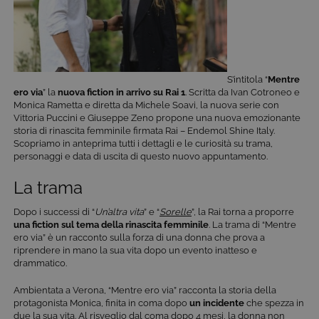
S’intitola “
Mentre
ero via
” la
nuova fiction in arrivo su Rai 1
. Scritta da Ivan Cotroneo e
Monica Rametta e diretta da Michele Soavi, la nuova serie con
Vittoria Puccini e Giuseppe Zeno propone una nuova emozionante
storia di rinascita femminile firmata Rai – Endemol Shine Italy.
Scopriamo in anteprima tutti i dettagli e le curiosità su trama,
personaggi e data di uscita di questo nuovo appuntamento.
La trama
Dopo i successi di “
Un’altra vita
” e “
Sorelle
”, la Rai torna a proporre
una fiction sul tema della
rinascita femminile
. La trama di “Mentre
ero via” è un racconto sulla forza di una donna che prova a
riprendere in mano la sua vita dopo un evento inatteso e
drammatico.
Ambientata a Verona, “Mentre ero via” racconta la storia della
protagonista Monica, finita in coma dopo
un incidente
che spezza in
due la sua vita. Al risveglio dal coma dopo 4 mesi, la donna non