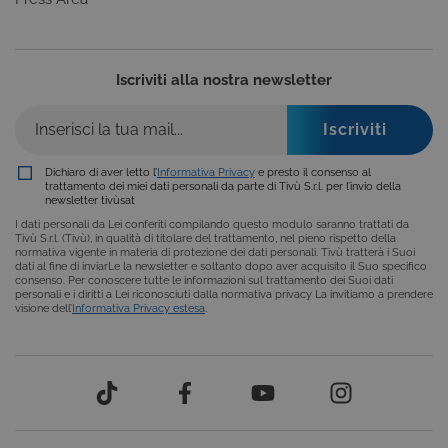
selezionati (es. lingua, prodotti presenti nel
carrello). È possibile impostare il browser per
bloccare i cookie tecnici o essere avvisati
riguardo alla loro installazione, ma in tal caso
alcune parti del sito non funzioneranno
Iscriviti alla nostra newsletter
correttamente. Questi cookie non archiviano, di
norma, dati personali.
Provider /
Nome
Scadenza
Descrizione
Dominio
Dichiaro di aver letto l’
Informativa Privacy
e presto il consenso al
ASP.NET_SessionId
Sessione
Cookie di
Microsoft
trattamento dei miei dati personali da parte di Tivù S.r.l. per l’invio della
sessione del
Corporation
newsletter tivùsat
piattaforma 
www.tivu.tv
uso generale
I dati personali da Lei conferiti compilando questo modulo saranno trattati da
utilizzato da
Tivù S.r.l. (Tivù), in qualità di titolare del trattamento, nel pieno rispetto della
siti scritti co
normativa vigente in materia di protezione dei dati personali. Tivù tratterà i Suoi
tecnologie
dati al fine di inviarLe la newsletter e soltanto dopo aver acquisito il Suo specifico
basate su
consenso. Per conoscere tutte le informazioni sul trattamento dei Suoi dati
Microsoft
personali e i diritti a Lei riconosciuti dalla normativa privacy La invitiamo a prendere
.NET.
visione dell’
Informativa Privacy estesa
.
Solitamente
utilizzato pe
mantenere
una session
utente
anonimizzat
dal server.
CookieScriptConsent
6 mesi
Questo cook
CookieScript
viene
.tivu.tv