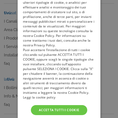
ulteriori tipologie di cookie, o analitici per
effettuare analisi e monitoraggio dei tuoi
comportamenti di visitatore sul sito, o di
tivù
sat
tivù
la guida
profilazione, anche di terze parti, per inviarti
I Canali
I programmi
messaggi pubblicitari mirati o personalizzare i
contenuti da te visualizzati. Per maggiori
Area Clienti
I canali
informazioni su queste tecnologie consulta la
nostra Cookie Policy. Per informazioni su
I Prodotti
La Guida +
come trattiamo i tuoi dati, consulta anche la
nostra Privacy Policy.
I Servizi
faq
Puoi accettare l’installazione di tutti i cookie
cliccando sul pulsante ACCETTA TUTTI I
Installatori
COOKIE, oppure scegli le singole tipologie che
faq
vuoi installare, cliccando sull’apposito
pulsante SELEZIONA I COOKIE. Clicca sulla "X"
per chiudere il banner, la continuazione della
navigazione avverrà in assenza di cookie o
la
tivù
my
tivù
altri strumenti di tracciamento diversi da
I Bollini
quelli tecnici; per maggiori informazioni ti
invitiamo a leggere la nostra Cookie Policy.
Info & News
Leggi la cookie policy
faq
ACCETTA TUTTI I COOKIE