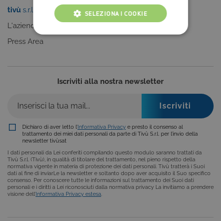
tivù
s.r.l.
Sei un editore?
SELEZIONA I COOKIE
L'azienda
Clicca qui
COOKIE TECNICI
Press Area
COOKIE ANALITICI
COOKIE DI PROFILAZIONE
Iscriviti alla nostra newsletter
FUNZIONALITÀ
Dichiaro di aver letto l’
Informativa Privacy
e presto il consenso al
trattamento dei miei dati personali da parte di Tivù S.r.l. per l’invio della
newsletter tivùsat
Cookie tecnici
Cookie analitici
I dati personali da Lei conferiti compilando questo modulo saranno trattati da
Cookie di profilazione
Funzionalità
Tivù S.r.l. (Tivù), in qualità di titolare del trattamento, nel pieno rispetto della
normativa vigente in materia di protezione dei dati personali. Tivù tratterà i Suoi
Questi cookie sono necessari per il corretto
dati al fine di inviarLe la newsletter e soltanto dopo aver acquisito il Suo specifico
consenso. Per conoscere tutte le informazioni sul trattamento dei Suoi dati
funzionamento del nostro sito e non possono
personali e i diritti a Lei riconosciuti dalla normativa privacy La invitiamo a prendere
essere disattivati. Vengono impostati solo in
visione dell’
Informativa Privacy estesa
.
risposta ad azioni da te effettuate nel corso della
navigazione, che costituiscono una richiesta di
servizi ai sensi di legge, come la corretta
visualizzazione del sito e dei suoi contenuti.