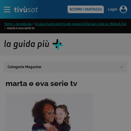
Alert
scopri di più >
SCOPRI I VANTAGGI
Login
Home » la guida più
»
Al via la nuova serie tv per ragazzi di Rai Gulp: tutto su ‘Marta & Eva’
»
marta e eva serie tv
Categorie Magazine
marta e eva serie tv