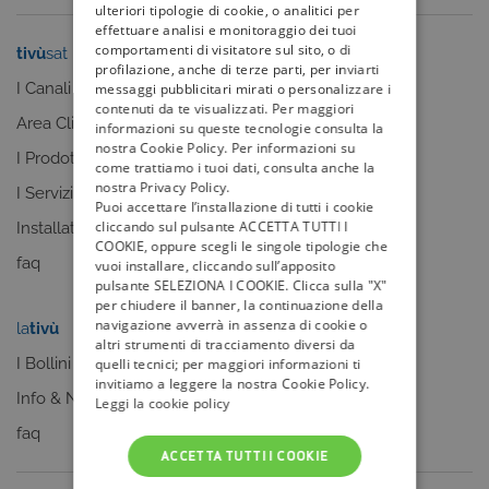
ulteriori tipologie di cookie, o analitici per
effettuare analisi e monitoraggio dei tuoi
comportamenti di visitatore sul sito, o di
tivù
sat
tivù
la guida
profilazione, anche di terze parti, per inviarti
I Canali
I programmi
messaggi pubblicitari mirati o personalizzare i
contenuti da te visualizzati. Per maggiori
Area Clienti
I canali
informazioni su queste tecnologie consulta la
nostra Cookie Policy. Per informazioni su
I Prodotti
La Guida +
come trattiamo i tuoi dati, consulta anche la
nostra Privacy Policy.
I Servizi
faq
Puoi accettare l’installazione di tutti i cookie
cliccando sul pulsante ACCETTA TUTTI I
Installatori
COOKIE, oppure scegli le singole tipologie che
faq
vuoi installare, cliccando sull’apposito
pulsante SELEZIONA I COOKIE. Clicca sulla "X"
per chiudere il banner, la continuazione della
navigazione avverrà in assenza di cookie o
la
tivù
my
tivù
altri strumenti di tracciamento diversi da
I Bollini
quelli tecnici; per maggiori informazioni ti
invitiamo a leggere la nostra Cookie Policy.
Info & News
Leggi la cookie policy
faq
ACCETTA TUTTI I COOKIE