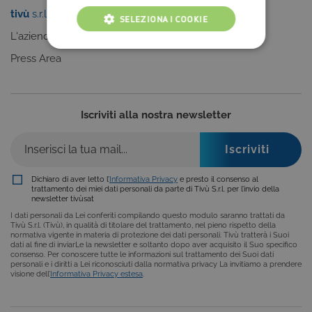
tivù
s.r.l.
Sei un editore?
SELEZIONA I COOKIE
L'azienda
Clicca qui
COOKIE TECNICI
Press Area
COOKIE ANALITICI
COOKIE DI PROFILAZIONE
Iscriviti alla nostra newsletter
FUNZIONALITÀ
Dichiaro di aver letto l’
Informativa Privacy
e presto il consenso al
trattamento dei miei dati personali da parte di Tivù S.r.l. per l’invio della
newsletter tivùsat
Cookie tecnici
Cookie analitici
I dati personali da Lei conferiti compilando questo modulo saranno trattati da
Cookie di profilazione
Funzionalità
Tivù S.r.l. (Tivù), in qualità di titolare del trattamento, nel pieno rispetto della
normativa vigente in materia di protezione dei dati personali. Tivù tratterà i Suoi
Questi cookie sono necessari per il corretto
dati al fine di inviarLe la newsletter e soltanto dopo aver acquisito il Suo specifico
consenso. Per conoscere tutte le informazioni sul trattamento dei Suoi dati
funzionamento del nostro sito e non possono
personali e i diritti a Lei riconosciuti dalla normativa privacy La invitiamo a prendere
essere disattivati. Vengono impostati solo in
visione dell’
Informativa Privacy estesa
.
risposta ad azioni da te effettuate nel corso della
navigazione, che costituiscono una richiesta di
servizi ai sensi di legge, come la corretta
visualizzazione del sito e dei suoi contenuti.