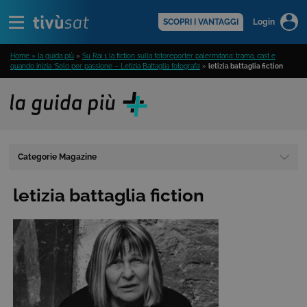
Alert
scopri di più >
SCOPRI I VANTAGGI
Login
Home » la guida più
»
Su Rai 1 la fiction sulla fotoreporter palermitana: trama, cast e
quando inizia ‘Solo per passione – Letizia Battaglia fotografa’
»
letizia battaglia fiction
Categorie Magazine
letizia battaglia fiction