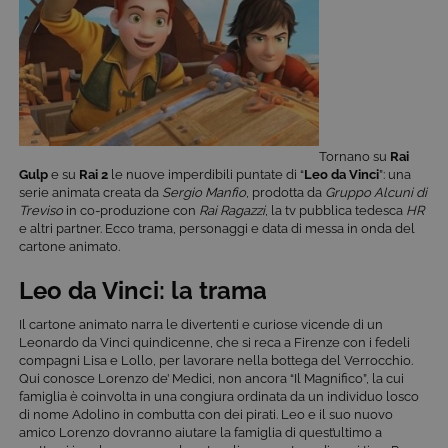
Tornano su
Rai
Gulp
e su
Rai 2
le nuove imperdibili puntate di “
Leo da Vinci
”: una
serie animata creata da
Sergio Manfio
, prodotta da
Gruppo Alcuni di
Treviso
in co-produzione con
Rai Ragazzi
, la tv pubblica tedesca
HR
e altri partner. Ecco trama, personaggi e data di messa in onda del
cartone animato.
Leo da Vinci: la trama
Il cartone animato narra le divertenti e curiose vicende di un
Leonardo da Vinci quindicenne, che si reca a Firenze con i fedeli
compagni Lisa e Lollo, per lavorare nella bottega del Verrocchio.
Qui conosce Lorenzo de’ Medici, non ancora “Il Magnifico”, la cui
famiglia è coinvolta in una congiura ordinata da un individuo losco
di nome Adolino in combutta con dei pirati. Leo e il suo nuovo
amico Lorenzo dovranno aiutare la famiglia di quest’ultimo a