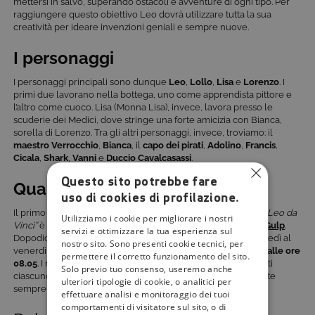
mettersi in salvo, superando ostacoli e avventure di ogni tipo. Per
raggiungere questo obiettivo Leo dovrà utilizzare tutta la sua
creatività per ideare invenzioni geniali e sempre nuove.
I personaggi
I personaggi principali sono dunque
Leo
,
Lollo
,
Lisa
e
Lorenzo
. I
primi due lavorano nella bottega, uno come apprendista pittore e
l’altro come cuoco. Lisa (Monna Lisa), invece, lavora presso le
scuderie dei Medici, dove stringe una forte amicizia con Bianca,
sorella di Lorenzo. Tra gli altri personaggi, invece, troviamo: il
maestro Verrocchio
,
Bianca
, il
capo dei pirati
,
Adolino
,
Francis
,
Cicala
,
Shark
,
Vanni
e
Duccio
Cavalcasassi
.
Questo sito potrebbe fare
Quando e dove vederlo
uso di cookies di profilazione.
Il primo appuntamento con le nuove imperdibili puntate di “
Leo da
Utilizziamo i cookie per migliorare i nostri
Vinci”
è fissato per
mercoledì 1° aprile alle ore 16.20, su
Rai Gulp
.
servizi e ottimizzare la tua esperienza sul
Dopodiché verrà trasmessa una puntata ogni giorno, dal lunedì al
nostro sito. Sono presenti cookie tecnici, per
venerdì, sia su Rai Gulp (sempre alle ore 16.20) che su
Rai 2
,
alle ore
permettere il corretto funzionamento del sito.
08.05
. I nuovi episodi sono in tutto 13, dalla durata di 15 minuti
Solo previo tuo consenso, useremo anche
ciascuno. Non perdetevi tutte le novità in arrivo in tv: rimanete
ulteriori tipologie di cookie, o analitici per
sempre aggiornati con
Tivù La Guida
.
effettuare analisi e monitoraggio dei tuoi
comportamenti di visitatore sul sito, o di