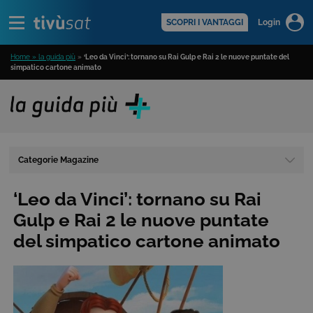
Alert
scopri di più >
SCOPRI I VANTAGGI
Login
Home » la guida più
»
‘Leo da Vinci’: tornano su Rai Gulp e Rai 2 le nuove puntate del
simpatico cartone animato
Categorie Magazine
‘Leo da Vinci’: tornano su Rai
Gulp e Rai 2 le nuove puntate
del simpatico cartone animato