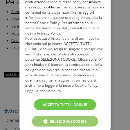
Related Posts:
profilazione, anche di terze parti, per inviarti
messaggi pubblicitari mirati o personalizzare i
Sanremo 2023: duetti e cover ufficiali, concorrenti…
contenuti da te visualizzati. Per maggiori
informazioni su queste tecnologie consulta la
Mondiali Qatar 2022: calendario e dove seguire tutte…
nostra Cookie Policy. Per informazioni su
Sanremo 2023: anticipazioni quarta serata, recap…
come trattiamo i tuoi dati, consulta anche la
nostra Privacy Policy.
Mare Fuori 3: gli ultimi episodi in streaming e in…
Puoi accettare l’installazione di tutti i cookie
Qatar 2022: la prima settimana dei Mondiali di calcio
cliccando sul pulsante ACCETTA TUTTI I
La Porta Rossa 3 su Rai 2 HD: trama, episodi, cast e…
COOKIE, oppure scegli le singole tipologie che
vuoi installare, cliccando sull’apposito
pulsante SELEZIONA I COOKIE. Clicca sulla "X"
per chiudere il banner, la continuazione della
navigazione avverrà in assenza di cookie o
altri strumenti di tracciamento diversi da
pubblicato il:
31 Marzo 2020
| categoria:
Bambini/Ragazzi
quelli tecnici; per maggiori informazioni ti
invitiamo a leggere la nostra Cookie Policy.
Leggi la cookie policy
ACCETTA TUTTI I COOKIE
tivù
sat
tivù
la guida
I Canali
I programmi
SELEZIONA I COOKIE
Area Clienti
I canali