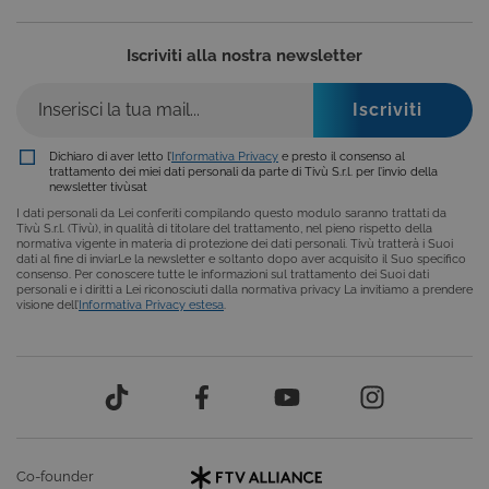
carrello). È possibile impostare il browser per
bloccare i cookie tecnici o essere avvisati
riguardo alla loro installazione, ma in tal caso
Iscriviti alla nostra newsletter
alcune parti del sito non funzioneranno
correttamente. Questi cookie non archiviano, di
norma, dati personali.
Provider /
Nome
Scadenza
Descrizione
Dominio
Dichiaro di aver letto l’
Informativa Privacy
e presto il consenso al
trattamento dei miei dati personali da parte di Tivù S.r.l. per l’invio della
ASP.NET_SessionId
Sessione
Cookie di
Microsoft
newsletter tivùsat
sessione del
Corporation
piattaforma 
www.tivu.tv
I dati personali da Lei conferiti compilando questo modulo saranno trattati da
uso generale
Tivù S.r.l. (Tivù), in qualità di titolare del trattamento, nel pieno rispetto della
utilizzato da
normativa vigente in materia di protezione dei dati personali. Tivù tratterà i Suoi
siti scritti co
dati al fine di inviarLe la newsletter e soltanto dopo aver acquisito il Suo specifico
tecnologie
consenso. Per conoscere tutte le informazioni sul trattamento dei Suoi dati
basate su
personali e i diritti a Lei riconosciuti dalla normativa privacy La invitiamo a prendere
Microsoft
visione dell’
Informativa Privacy estesa
.
.NET.
Solitamente
utilizzato pe
mantenere
una session
utente
anonimizzat
dal server.
CookieScriptConsent
6 mesi
Questo cook
CookieScript
viene
.tivu.tv
Co-founder
utilizzato dal