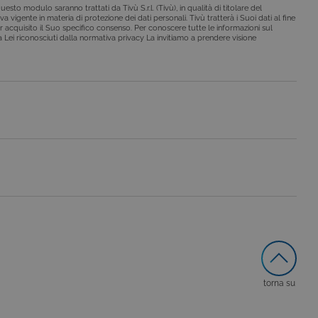
esto modulo saranno trattati da Tivù S.r.l. (Tivù), in qualità di titolare del
a vigente in materia di protezione dei dati personali. Tivù tratterà i Suoi dati al fine
r acquisito il Suo specifico consenso. Per conoscere tutte le informazioni sul
o da siti scritti con
i a Lei riconosciuti dalla normativa privacy La invitiamo a prendere visione
 per mantenere una
 per ricordare le
o che il banner dei cookie
o da siti scritti con
 per mantenere una
le preferenze dell'utente
nare se il visitatore del
nterfaccia di Youtube.
secondo la
hieste, limitando la
torna su
le visualizzazioni dei
lo stato della sessione.