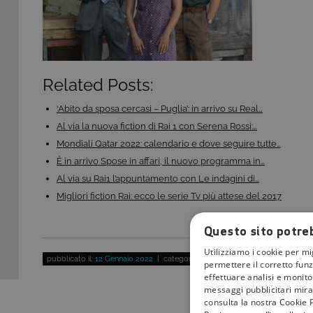
Related Posts:
‘Abito da sposa cercasi – Puglia’: in arrivo su Real…
Al via la nuova fiction di Rai 1 con Serena Rossi:…
Mondiali Qatar 2022: calendario e dove seguire tutte…
È in arrivo Spose in affari, il nuovo programma in…
Al via su Rai1 l’appuntamento con Le indagini di…
Migliori fiction Rai: ecco le serie Tv più attese del 2017
Questo sito potreb
Utilizziamo i cookie per mi
pubblicato il:
12 Gennaio 2022
| categoria:
permettere il corretto funz
effettuare analisi e monitor
messaggi pubblicitari mirat
consulta la nostra Cookie P