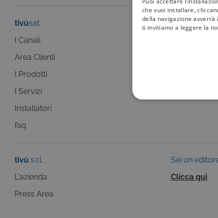
Puoi accettare l’installazi
che vuoi installare, clicca
della navigazione avverrà i
tivù
sat
tivù
la guida
ti invitiamo a leggere la n
I Canali
I programmi
Area Clienti
I canali
I Prodotti
La Guida +
I Servizi
faq
COOKIE TEC
Installatori
faq
tivù
s.r.l.
Sei un editor
Questi cookie sono necessar
risposta ad azioni da te effe
L'azienda
Clicca qui
visualizzazione del sito e de
selezionati (es. lingua, prod
Press Area
loro installazione, ma in ta
personali.