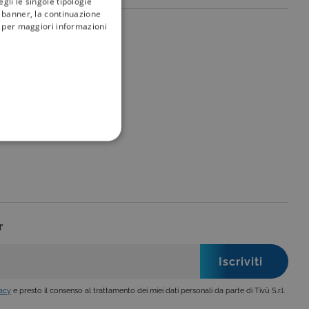
gli le singole tipologie
l banner, la continuazione
i; per maggiori informazioni
my
tivù
FUNZIONALITÀ
r
no impostati solo in
legge, come la corretta
se ai criteri da te
 essere avvisati riguardo alla
ano, di norma, dati
vacy
e presto il consenso al trattamento dei miei dati personali da parte di Tivù S.r.l.