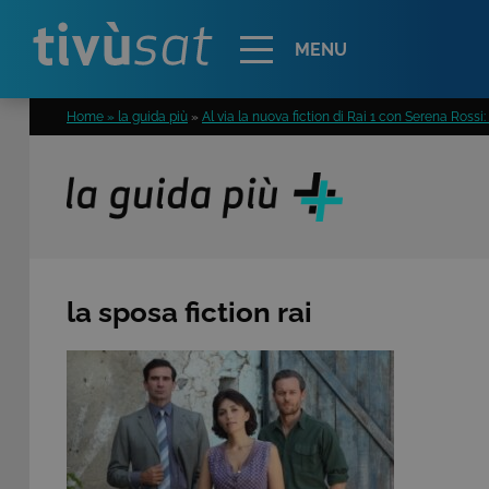
Alert
MENU
Home » la guida più
»
Al via la nuova fiction di Rai 1 con Serena Rossi:
la sposa fiction rai