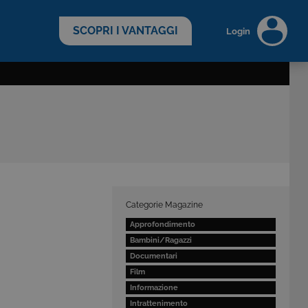
scopri di più >
SCOPRI I VANTAGGI
Login
Categorie Magazine
Approfondimento
Bambini/Ragazzi
Documentari
Film
Informazione
Intrattenimento