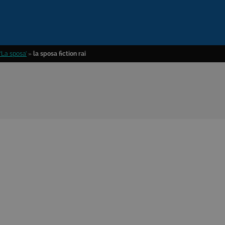
 ‘La sposa’
»
la sposa fiction rai