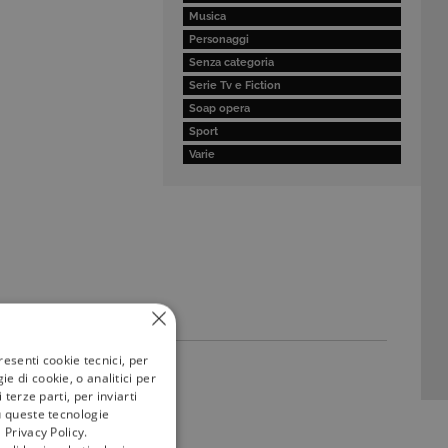
Musica
Personaggi
Senza categoria
Serie Tv e Fiction
Soap opera
Sport
Varie
resenti cookie tecnici, per
e di cookie, o analitici per
terze parti, per inviarti
u queste tecnologie
 Privacy Policy.