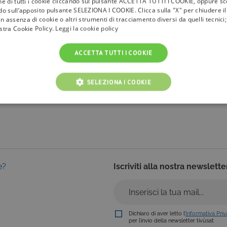
one di tutti i cookie cliccando sul pulsante ACCETTA TUTTI I COOKIE, oppure sce
ndo sull’apposito pulsante SELEZIONA I COOKIE. Clicca sulla "X" per chiudere i
n assenza di cookie o altri strumenti di tracciamento diversi da quelli tecnic
la
tivù
ostra Cookie Policy.
Leggi la cookie policy
I Bollini
ACCETTA TUTTI I COOKIE
Info & News
faq
SELEZIONA I COOKIE
NICI
COOKIE ANALITICI
COOKIE DI PROFILAZIONE
Cookie tecnici
Cookie analitici
Cookie di profilazione
Funzionalità
e?
Iscriviti alla nostra newslette
i per il corretto funzionamento del nostro sito e non possono essere disattivati. Vengo
ttuate nel corso della navigazione, che costituiscono una richiesta di servizi ai sensi di 
i suoi contenuti. Inoltre, ti permetteranno di navigare sul sito ricordando le scelte e in ba
otti presenti nel carrello). È possibile impostare il browser per bloccare i cookie tecnici o
l caso alcune parti del sito non funzioneranno correttamente. Questi cookie non archivi
Dichiaro di aver letto l’
Informativa Pri
per l’invio della newsletter tivùsat