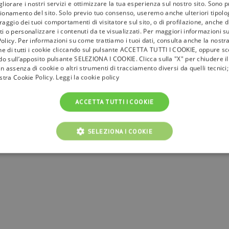
gliorare i nostri servizi e ottimizzare la tua esperienza sul nostro sito. Sono p
 longevità e il mercato del benessere: un territorio ancora in parte inesplo
ionamento del sito. Solo previo tuo consenso, useremo anche ulteriori tipologi
aggio dei tuoi comportamenti di visitatore sul sito, o di profilazione, anche di 
i o personalizzare i contenuti da te visualizzati. Per maggiori informazioni s
olicy. Per informazioni su come trattiamo i tuoi dati, consulta anche la nostra
grammazione su Rai 3
one di tutti i cookie cliccando sul pulsante ACCETTA TUTTI I COOKIE, oppure sce
ndo sull’apposito pulsante SELEZIONA I COOKIE. Clicca sulla "X" per chiudere i
12 maggio 2026 alle 21:20 su Rai 3
e prosegue ogni martedì in prima serata.
n assenza di cookie o altri strumenti di tracciamento diversi da quelli tecnic
ostra Cookie Policy.
Leggi la cookie policy
e
approfondimento
continua a seguire
tivù la guida
. Scegli
tivùsat
sempre, gr
ACCETTA TUTTI I COOKIE
.
SELEZIONA I COOKIE
NICI
COOKIE ANALITICI
COOKIE DI PROFILAZIONE
Cookie tecnici
Cookie analitici
Cookie di profilazione
Funzionalità
i per il corretto funzionamento del nostro sito e non possono essere disattivati. Vengo