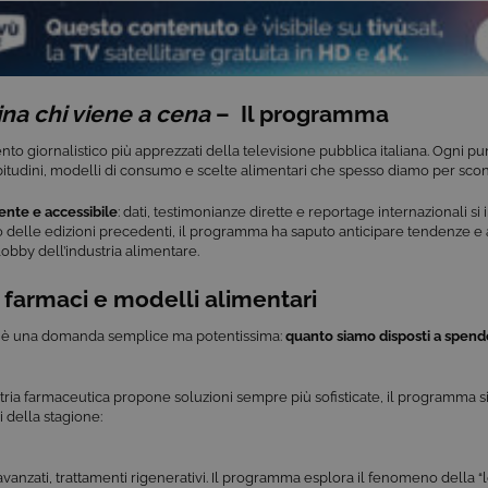
na chi viene a cena
– Il programma
 giornalistico più apprezzati della televisione pubblica italiana. Ogni pu
bitudini, modelli di consumo e scelte alimentari che spesso diamo per scon
ente e accessibile
: dati, testimonianze dirette e reportage internazionali si
rso delle edizioni precedenti, il programma ha saputo anticipare tendenze 
 lobby dell’industria alimentare.
, farmaci e modelli alimentari
026 è una domanda semplice ma potentissima:
quanto siamo disposti a spende
ustria farmaceutica propone soluzioni sempre più sofisticate, il programma 
 della stagione:
 avanzati, trattamenti rigenerativi. Il programma esplora il fenomeno della “