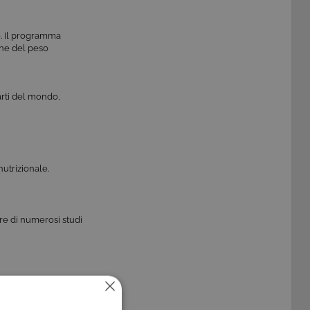
o. Il programma
one del peso
parti del mondo,
utrizionale.
tore di numerosi studi
biente, si distingue