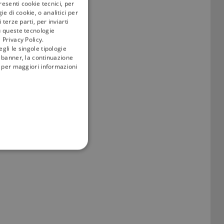
resenti cookie tecnici, per
rato dal giornalismo
e di cookie, o analitici per
terze parti, per inviarti
u queste tecnologie
 Privacy Policy.
gli le singole tipologie
l banner, la continuazione
 Una novità rispetto
i; per maggiori informazioni
atis, per garantirti
FUNZIONALITÀ
no impostati solo in