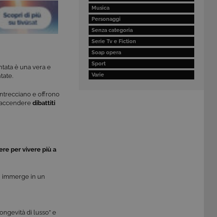
Musica
Personaggi
Senza categoria
Serie Tv e Fiction
Soap opera
Sport
ntata è una vera e
Varie
tate.
 intrecciano e offrono
e accendere
dibattiti
re per vivere più a
si immerge in un
longevità di lusso” e