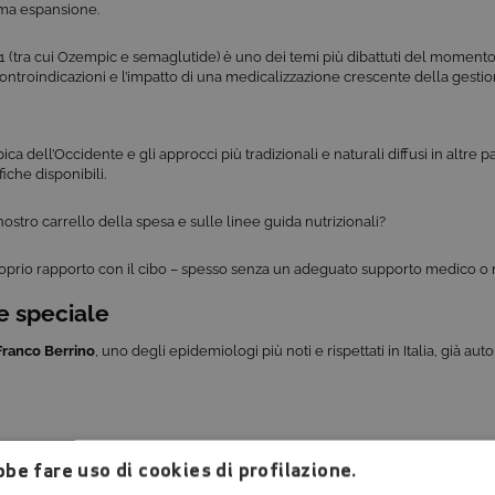
sima espansione.
P-1 (tra cui Ozempic e semaglutide) è uno dei temi più dibattuti del moment
 controindicazioni e l’impatto di una medicalizzazione crescente della gesti
a dell’Occidente e gli approcci più tradizionali e naturali diffusi in altre 
iche disponibili.
stro carrello della spesa e sulle linee guida nutrizionali?
prio rapporto con il cibo – spesso senza un adeguato supporto medico o n
e speciale
Franco Berrino
, uno degli epidemiologi più noti e rispettati in Italia, già au
a
Indovina chi viene a cena
. Da anni lavora su temi legati a salute, cibo e am
be fare uso di cookies di profilazione.