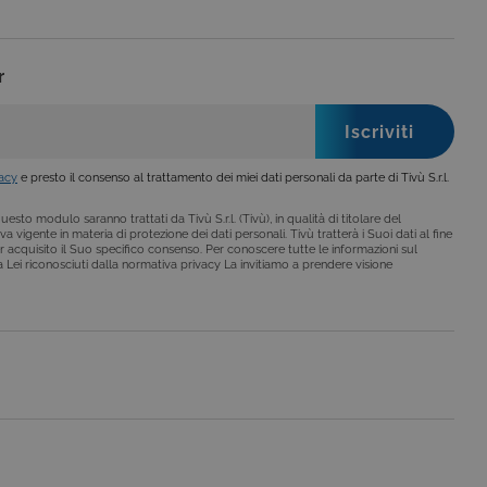
nare se il visitatore del
nterfaccia di Youtube.
secondo la
hieste, limitando la
le visualizzazioni dei
r
lo stato della sessione.
lo stato della sessione.
 che è un aggiornamento
a Google. Questo cookie
vacy
e presto il consenso al trattamento dei miei dati personali da parte di Tivù S.r.l.
ero generato in modo
di pagina in un sito e
 rapporti di analisi dei siti.
esto modulo saranno trattati da Tivù S.r.l. (Tivù), in qualità di titolare del
a vigente in materia di protezione dei dati personali. Tivù tratterà i Suoi dati al fine
iorna un valore univoco
r acquisito il Suo specifico consenso. Per conoscere tutte le informazioni sul
ia delle visualizzazioni di
i a Lei riconosciuti dalla normativa privacy La invitiamo a prendere visione
 che è un aggiornamento
a Google. Questo cookie
ero generato casualmente
 in un sito e utilizzato per
alisi dei siti. Per
ebbene sia