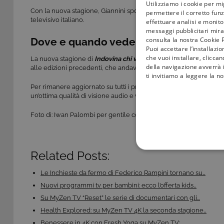
Utilizziamo i cookie per mi
Con la nuova stagione, Giannini sposta il focus verso il corpo, la
permettere il corretto funz
televisivo italiano.
effettuare analisi e monitor
messaggi pubblicitari mirat
consulta la nostra Cookie P
Dove e quando vederlo: la nuova pro
Puoi accettare l’installazi
che vuoi installare, clicca
La nuova stagione di
Indovina chi viene a cena
debutta
martedì 
della navigazione avverrà i
alle edizioni precedenti, che andavano in onda nel weekend.
ti invitiamo a leggere la n
Per rimanere aggiornato su tutti i programmi di
intrattenimento
un’ottima qualità di visione audio e video in 4K e in HD.
Foto di: Iwan Palombi per gentile concessione Ufficio Stampa Rai
COOKIE TEC
Related Posts:
Le Inchieste da fermo di Federico Rampini tornano su…
Nuovi programmi tv per bambini: ecco l’offerta kids…
Su MyZen TV “Reset” le serie di documentari con gli…
Health Explored: su MyZen TV 4K la seconda stagione…
Questi cookie sono necessar
Benessere in 4K con Fresh Yoga su MyZen TV:…