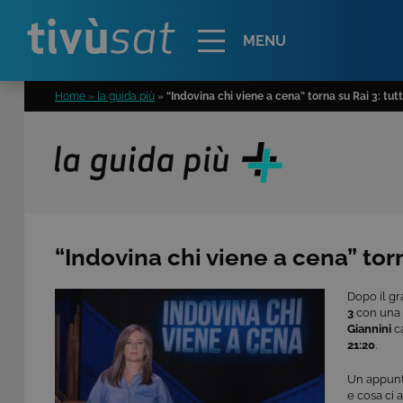
Alert
MENU
Home » la guida più
»
“Indovina chi viene a cena” torna su Rai 3: tu
“Indovina chi viene a cena” tor
Dopo il gr
3
con una n
Giannini
ca
21:20
.
Un appunt
e cosa ci 