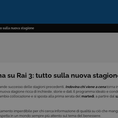
tto sulla nuova stagione
na su Rai 3: tutto sulla nuova stagio
ande successo delle stagioni precedenti,
Indovina chi viene a cena
torna i
uova stagione ricca di inchieste, storie e dati. Il programma ideato e con
mbia collocazione e si sposta alla prima serata del
martedì
, a partire dal
1
amento imperdibile per chi cerca informazione di qualità su ciò che man
aspetta in un mondo sempre più attento sul tema del benessere.