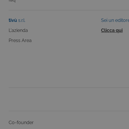
.y
_gat
Goog
LLC
YSC
Go
.giph
.y
tivù
s.r.l.
Sei un editor
_ga_C1F21YC3QN
.tivu.
L'azienda
Clicca qui
_ga_SZGJ7F024R
.tivu.
Press Area
_ga
Goog
LLC
.giph
_gid
Goog
LLC
.giph
_ga
Goog
LLC
.tivu.
Co-founder