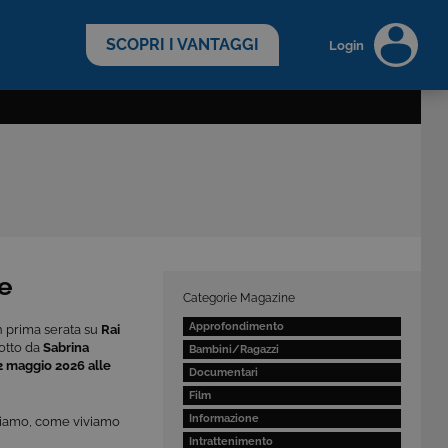
scopri di più >
SCOPRI I VANTAGGI
Login
ne
Categorie Magazine
Approfondimento
n prima serata su
Rai
dotto da
Sabrina
Bambini/Ragazzi
2 maggio 2026 alle
Documentari
Film
Informazione
giamo, come viviamo
Intrattenimento