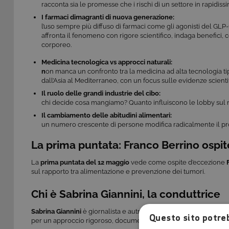
racconta sia le promesse che i rischi di un settore in rapidis
I farmaci dimagranti di nuova generazione:
l’uso sempre più diffuso di farmaci come gli agonisti del GL
affronta il fenomeno con rigore scientifico, indaga benefici,
corporeo.
Medicina tecnologica vs approcci naturali:
n
on manca un confronto tra la medicina ad alta tecnologia tipic
dall’Asia al Mediterraneo, con un focus sulle evidenze scientif
Il ruolo delle grandi industrie del cibo:
chi decide cosa mangiamo? Quanto influiscono le lobby sul no
Il cambiamento delle abitudini alimentari:
un numero crescente di persone modifica radicalmente il pro
La prima puntata: Franco Berrino ospit
La
prima puntata del 12 maggio
vede come ospite d’eccezione
sul rapporto tra alimentazione e prevenzione dei tumori.
Chi è Sabrina Giannini, la conduttrice
Sabrina Giannini
è giornalista e autrice, e conduce il programm
Questo sito potreb
per un approccio rigoroso, documentale e narrativo.