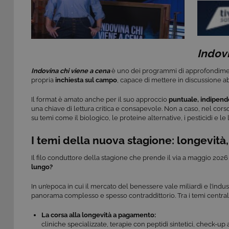
Indovi
Indovina chi viene a cena
è uno dei programmi di approfondimento
propria
inchiesta sul campo
, capace di mettere in discussione a
Il format è amato anche per il suo approccio
puntuale, indipend
una chiave di lettura critica e consapevole. Non a caso, nel co
su temi come il biologico, le proteine alternative, i pesticidi e le
I temi della nuova stagione: longevità
Il filo conduttore della stagione che prende il via a maggio 2
lungo?
In un’epoca in cui il mercato del benessere vale miliardi e l’ind
panorama complesso e spesso contraddittorio. Tra i temi centrali
La corsa alla longevità a pagamento:
cliniche specializzate, terapie con peptidi sintetici, check-up