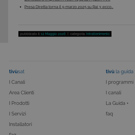
risposta ad azioni da te effe
visualizzazione del sito e de
Presa Diretta torna il 9 marzo 2025 su Rai 3: ecco…
selezionati (es. lingua, prod
loro installazione, ma in ta
personali.
Pr
Nome
D
pubblicato il:
12 Maggio 2026
| categoria:
Intrattenimento
ASP.NET_SessionId
Mi
C
ww
CookieScriptConsent
Co
.t
tivù
sat
tivù
la guida
ASP.NET_SessionId
Mi
I Canali
I programmi
C
dg
Area Clienti
I canali
I Prodotti
La Guida +
I Servizi
faq
Pr
Nome
Do
Installatori
Provi
Nome
VISITOR_INFO1_LIVE
Go
Domi
faq