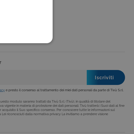
FUNZIONALITÀ
r
no impostati solo in
legge, come la corretta
vacy
e presto il consenso al trattamento dei miei dati personali da parte di Tivù S.r.l.
se ai criteri da te
 essere avvisati riguardo alla
esto modulo saranno trattati da Tivù S.r.l. (Tivù), in qualità di titolare del
ano, di norma, dati
a vigente in materia di protezione dei dati personali. Tivù tratterà i Suoi dati al fine
r acquisito il Suo specifico consenso. Per conoscere tutte le informazioni sul
i a Lei riconosciuti dalla normativa privacy La invitiamo a prendere visione
o da siti scritti con
 per mantenere una