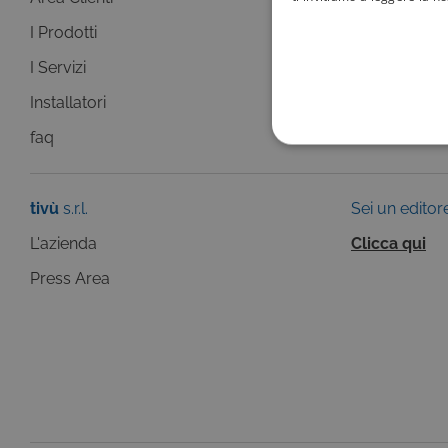
I Prodotti
La Guida +
I Servizi
faq
Installatori
faq
COOKIE TEC
tivù
s.r.l.
Sei un editor
L'azienda
Clicca qui
Press Area
Questi cookie sono necessar
risposta ad azioni da te effe
visualizzazione del sito e de
selezionati (es. lingua, prod
loro installazione, ma in ta
personali.
Pr
Nome
D
ASP.NET_SessionId
Mi