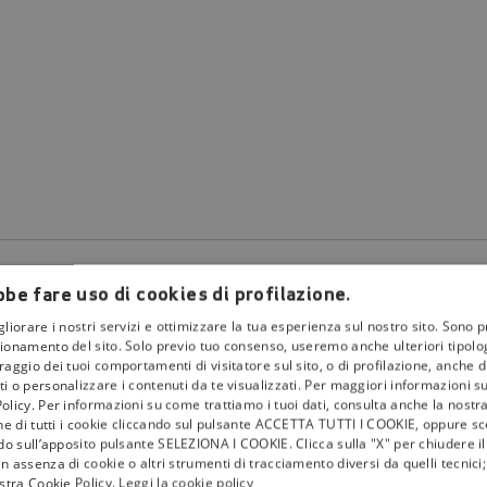
be fare uso di cookies di profilazione.
gliorare i nostri servizi e ottimizzare la tua esperienza sul nostro sito. Sono p
ionamento del sito. Solo previo tuo consenso, useremo anche ulteriori tipologi
aggio dei tuoi comportamenti di visitatore sul sito, o di profilazione, anche di 
i o personalizzare i contenuti da te visualizzati. Per maggiori informazioni s
olicy. Per informazioni su come trattiamo i tuoi dati, consulta anche la nostra
la
tivù
one di tutti i cookie cliccando sul pulsante ACCETTA TUTTI I COOKIE, oppure sce
ndo sull’apposito pulsante SELEZIONA I COOKIE. Clicca sulla "X" per chiudere i
I Bollini
n assenza di cookie o altri strumenti di tracciamento diversi da quelli tecnic
ostra Cookie Policy.
Leggi la cookie policy
Info & News