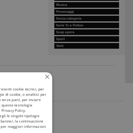
Musica
Personaggi
Senza categoria
Serie Tv e Fiction
Soap opera
Sport
Varie
resenti cookie tecnici, per
e di cookie, o analitici per
terze parti, per inviarti
u queste tecnologie
 Privacy Policy.
my
tivù
gli le singole tipologie
l banner, la continuazione
i; per maggiori informazioni