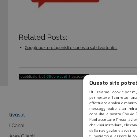
Related Posts:
Gogglebox: protagonisti e curiosità sul divertente…
pubblicato il:
28 Ottobre 2016
| categoria:
Questo sito potreb
Utilizziamo i cookie per mi
permettere il corretto funz
effettuare analisi e monitor
messaggi pubblicitari mirat
consulta la nostra Cookie P
tivù
sat
tivù
la guida
Puoi accettare l’installazi
che vuoi installare, clicca
I Canali
I programmi
della navigazione avverrà i
ti invitiamo a leggere la n
Area Clienti
I canali