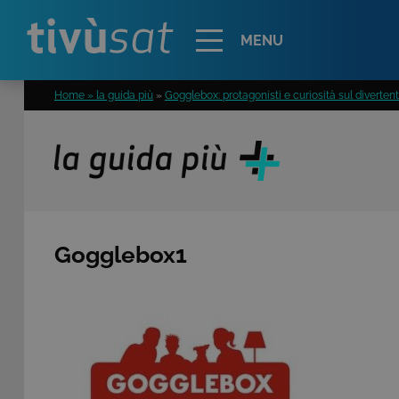
Alert
MENU
Home » la guida più
»
Gogglebox: protagonisti e curiosità sul divertente
Gogglebox1