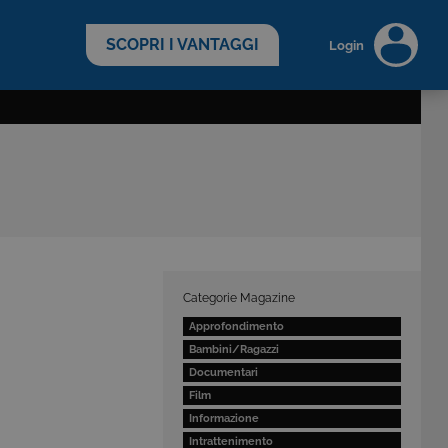
scopri di più >
SCOPRI I VANTAGGI
Login
Categorie Magazine
Approfondimento
Bambini/Ragazzi
Documentari
Film
Informazione
Intrattenimento