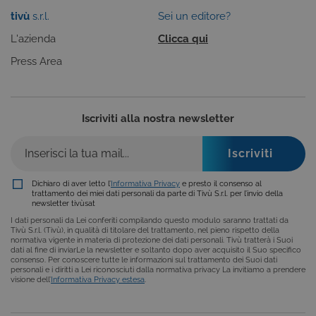
visualizzazione del sito e dei suoi contenuti.
Inoltre, ti permetteranno di navigare sul sito
tivù
s.r.l.
Sei un editore?
ricordando le scelte e in base ai criteri da te
selezionati (es. lingua, prodotti presenti nel
L'azienda
Clicca qui
carrello). È possibile impostare il browser per
bloccare i cookie tecnici o essere avvisati
Press Area
riguardo alla loro installazione, ma in tal caso
alcune parti del sito non funzioneranno
correttamente. Questi cookie non archiviano, di
norma, dati personali.
Iscriviti alla nostra newsletter
Provider /
Nome
Scadenza
Descrizione
Dominio
ASP.NET_SessionId
Sessione
Cookie di
Microsoft
sessione del
Corporation
piattaforma 
www.tivu.tv
Dichiaro di aver letto l’
Informativa Privacy
e presto il consenso al
uso generale
trattamento dei miei dati personali da parte di Tivù S.r.l. per l’invio della
utilizzato da
newsletter tivùsat
siti scritti co
tecnologie
I dati personali da Lei conferiti compilando questo modulo saranno trattati da
basate su
Tivù S.r.l. (Tivù), in qualità di titolare del trattamento, nel pieno rispetto della
Microsoft
normativa vigente in materia di protezione dei dati personali. Tivù tratterà i Suoi
.NET.
dati al fine di inviarLe la newsletter e soltanto dopo aver acquisito il Suo specifico
Solitamente
consenso. Per conoscere tutte le informazioni sul trattamento dei Suoi dati
utilizzato pe
personali e i diritti a Lei riconosciuti dalla normativa privacy La invitiamo a prendere
mantenere
visione dell’
Informativa Privacy estesa
.
una session
utente
anonimizzat
dal server.