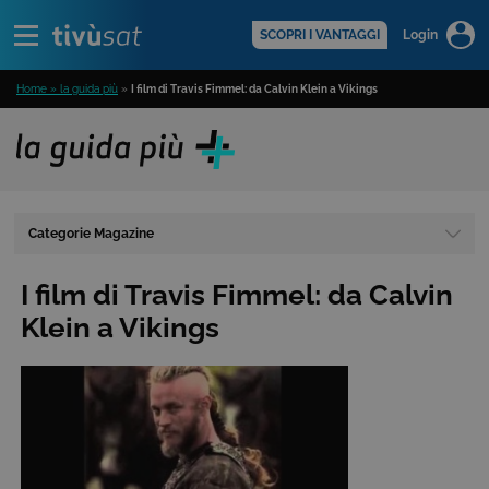
Alert
scopri di più >
SCOPRI I VANTAGGI
Login
Home » la guida più
»
I film di Travis Fimmel: da Calvin Klein a Vikings
Categorie Magazine
I film di Travis Fimmel: da Calvin
Klein a Vikings