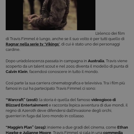
L’elenco dei film
di Travis Fimmel è lungo, anche se il suo volto è per tutti quello di
Ragnar nella serie tv
“
Vikings
”
, di cui è stato uno dei personaggi
cardine.
Dopo un’adolescenza passata in campagna in
Australia
, Travis viene
scoperto da un talent scout e nel 2001 diventa il modello di punta di
Calvin Klein
, facendosi conoscere in tutto il mondo.
Così parte la sua carriera cinematografica e televisiva. Tra i film più
famosi in cui ha partecipato Travis Fimmel ci sono:
“Warcraft” (2016):
la storia è quella del famoso
videogioco di
Blizzard Entertainment
e racconta l’epica avventura di due mondi, il
regno di Azeroth deve difendersi dall’invasione degli orchi,
guerrieri in fuga dal loro mondo in collasso.
“Maggie’s Plan”
(2015):
insieme a due gradi del cinema, come
Ethan
Hawke e Julianne Moore
, Travis Fimmel si cala in una
commedia