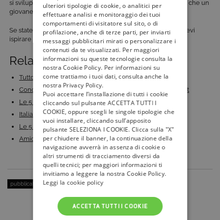
si sviluppa intorno a una misteriosa scatola, La Vaudou Mort, che un
ulteriori tipologie di cookie, o analitici per
giovane studente eredita dopo la morte del padre.
effettuare analisi e monitoraggio dei tuoi
comportamenti di visitatore sul sito, o di
Se state pianificando una serata davanti a un bel film, lasciatevi
profilazione, anche di terze parti, per inviarti
ispirare
dal palinsesto di Tivù la Guida.
messaggi pubblicitari mirati o personalizzare i
contenuti da te visualizzati. Per maggiori
Related Posts:
informazioni su queste tecnologie consulta la
nostra Cookie Policy. Per informazioni su
come trattiamo i tuoi dati, consulta anche la
Tutto pronto per la seconda parte della sesta (e…
nostra Privacy Policy.
Conoscete i protagonisti di Vikings? Vi presentiamo il cast
Puoi accettare l’installazione di tutti i cookie
Le 5 cose che non sapevate su Vikings
cliccando sul pulsante ACCETTA TUTTI I
COOKIE, oppure scegli le singole tipologie che
Italia's Got Talent 2024 in onda su TV8: quando…
vuoi installare, cliccando sull’apposito
Le 5 serie tv simili a Vikings: storia e avventura
pulsante SELEZIONA I COOKIE. Clicca sulla "X"
per chiudere il banner, la continuazione della
Amici di Maria De Filippi: scopriamo che fine hanno…
navigazione avverrà in assenza di cookie o
altri strumenti di tracciamento diversi da
quelli tecnici; per maggiori informazioni ti
invitiamo a leggere la nostra Cookie Policy.
Leggi la cookie policy
pubblicato il:
8 Aprile 2016
| categoria:
Personaggi
ACCETTA TUTTI I COOKIE