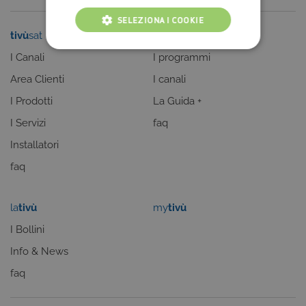
SELEZIONA I COOKIE
tivù
sat
tivù
la guida
COOKIE TECNICI
I Canali
I programmi
Area Clienti
I canali
COOKIE ANALITICI
I Prodotti
La Guida +
COOKIE DI PROFILAZIONE
I Servizi
faq
FUNZIONALITÀ
Installatori
faq
Cookie tecnici
Cookie analitici
la
tivù
my
tivù
Cookie di profilazione
Funzionalità
I Bollini
Questi cookie sono necessari per il corretto
Info & News
funzionamento del nostro sito e non possono
essere disattivati. Vengono impostati solo in
faq
risposta ad azioni da te effettuate nel corso della
navigazione, che costituiscono una richiesta di
servizi ai sensi di legge, come la corretta