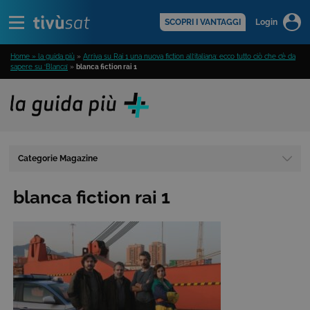
Alert
scopri di più >
SCOPRI I VANTAGGI
Login
Home » la guida più
»
Arriva su Rai 1 una nuova fiction all’italiana: ecco tutto ciò che c’è da
sapere su ‘Blanca’
»
blanca fiction rai 1
Categorie Magazine
blanca fiction rai 1