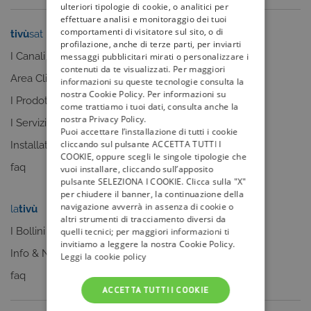
ulteriori tipologie di cookie, o analitici per
effettuare analisi e monitoraggio dei tuoi
comportamenti di visitatore sul sito, o di
tivù
sat
tivù
la guida
profilazione, anche di terze parti, per inviarti
I Canali
I programmi
messaggi pubblicitari mirati o personalizzare i
contenuti da te visualizzati. Per maggiori
Area Clienti
I canali
informazioni su queste tecnologie consulta la
nostra Cookie Policy. Per informazioni su
I Prodotti
La Guida +
come trattiamo i tuoi dati, consulta anche la
nostra Privacy Policy.
I Servizi
faq
Puoi accettare l’installazione di tutti i cookie
cliccando sul pulsante ACCETTA TUTTI I
Installatori
COOKIE, oppure scegli le singole tipologie che
faq
vuoi installare, cliccando sull’apposito
pulsante SELEZIONA I COOKIE. Clicca sulla "X"
per chiudere il banner, la continuazione della
navigazione avverrà in assenza di cookie o
la
tivù
my
tivù
altri strumenti di tracciamento diversi da
I Bollini
quelli tecnici; per maggiori informazioni ti
invitiamo a leggere la nostra Cookie Policy.
Info & News
Leggi la cookie policy
faq
ACCETTA TUTTI I COOKIE