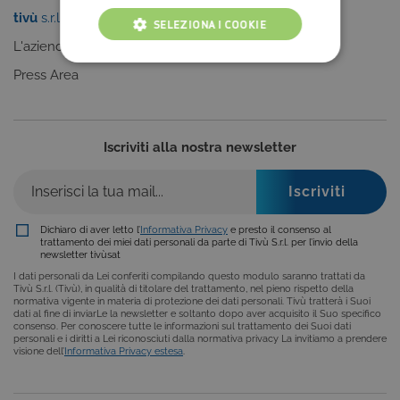
tivù
s.r.l.
Sei un editore?
SELEZIONA I COOKIE
L'azienda
Clicca qui
COOKIE TECNICI
Press Area
COOKIE ANALITICI
COOKIE DI PROFILAZIONE
Iscriviti alla nostra newsletter
FUNZIONALITÀ
Dichiaro di aver letto l’
Informativa Privacy
e presto il consenso al
trattamento dei miei dati personali da parte di Tivù S.r.l. per l’invio della
newsletter tivùsat
Cookie tecnici
Cookie analitici
I dati personali da Lei conferiti compilando questo modulo saranno trattati da
Cookie di profilazione
Funzionalità
Tivù S.r.l. (Tivù), in qualità di titolare del trattamento, nel pieno rispetto della
normativa vigente in materia di protezione dei dati personali. Tivù tratterà i Suoi
Questi cookie sono necessari per il corretto
dati al fine di inviarLe la newsletter e soltanto dopo aver acquisito il Suo specifico
consenso. Per conoscere tutte le informazioni sul trattamento dei Suoi dati
funzionamento del nostro sito e non possono
personali e i diritti a Lei riconosciuti dalla normativa privacy La invitiamo a prendere
essere disattivati. Vengono impostati solo in
visione dell’
Informativa Privacy estesa
.
risposta ad azioni da te effettuate nel corso della
navigazione, che costituiscono una richiesta di
servizi ai sensi di legge, come la corretta
visualizzazione del sito e dei suoi contenuti.