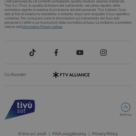
I dati personali da Lei conferiti compilando questo modulo saranno trattati da
mantenere
Tivù S.r.l. (Tivù), in qualità di titolare del trattamento, nel pieno rispetto della
una session
normativa vigente in materia di protezione dei dati personali. Tivù tratterà i Suoi
utente
dati al fine di inviarLe la newsletter e soltanto dopo aver acquisito il Suo specifico
anonimizzat
consenso. Per conoscere tutte le informazioni sul trattamento dei Suoi dati
dal server.
personali e i diritti a Lei riconosciuti dalla normativa privacy La invitiamo a prendere
visione dell’
Informativa Privacy estesa
.
CookieScriptConsent
6 mesi
Questo cook
CookieScript
viene
.tivu.tv
utilizzato dal
servizio
Cookie-
Script.com p
ricordare le
preferenze d
consenso su
cookie dei
visitatori. È
Co-founder
necessario c
il banner dei
cookie di
Cookie-
Script.com
funzioni
correttament
ASP.NET_SessionId
Sessione
Cookie di
Microsoft
sessione del
Corporation
torna su
piattaforma 
dgtvi.tivu.tv
uso generale
utilizzato da
siti scritti co
© tivù s.r.l. 2026
P.IVA 10153821003
Privacy Policy
tecnologie