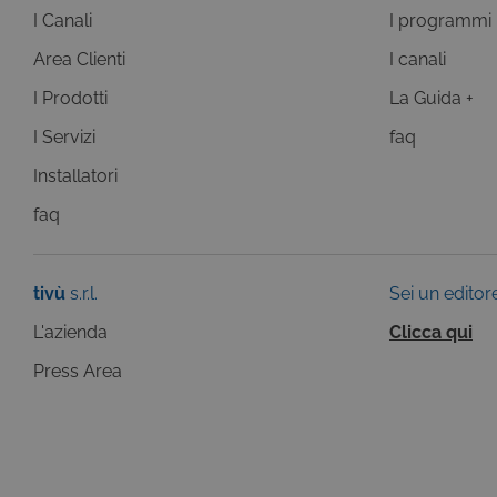
ASP.NET_SessionId
Mi
I Canali
I programmi
C
ww
Area Clienti
I canali
CookieScriptConsent
Co
I Prodotti
La Guida +
.t
I Servizi
faq
ASP.NET_SessionId
Mi
C
Installatori
dg
faq
tivù
s.r.l.
Sei un editor
Pr
Nome
Do
L'azienda
Clicca qui
Provi
Nome
VISITOR_INFO1_LIVE
Go
Domi
.y
Press Area
_gat
Goog
LLC
YSC
Go
.giph
.y
_ga_C1F21YC3QN
.tivu.
_ga_SZGJ7F024R
.tivu.