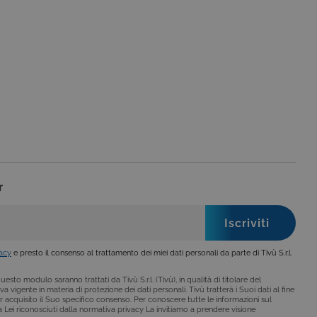
o da siti scritti con
 per mantenere una
 per ricordare le
o che il banner dei cookie
o da siti scritti con
 per mantenere una
r
le preferenze dell'utente
nare se il visitatore del
nterfaccia di Youtube.
secondo la
hieste, limitando la
vacy
e presto il consenso al trattamento dei miei dati personali da parte di Tivù S.r.l.
le visualizzazioni dei
esto modulo saranno trattati da Tivù S.r.l. (Tivù), in qualità di titolare del
lo stato della sessione.
a vigente in materia di protezione dei dati personali. Tivù tratterà i Suoi dati al fine
r acquisito il Suo specifico consenso. Per conoscere tutte le informazioni sul
lo stato della sessione.
i a Lei riconosciuti dalla normativa privacy La invitiamo a prendere visione