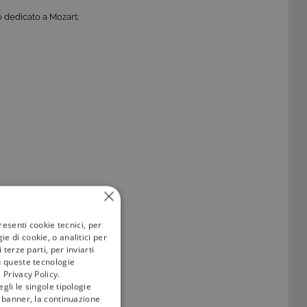
o dedicato a Mozart:
imperdibile per
resenti cookie tecnici, per
e di cookie, o analitici per
terze parti, per inviarti
gliori
programmi di
u queste tecnologie
 Privacy Policy.
gli le singole tipologie
l banner, la continuazione