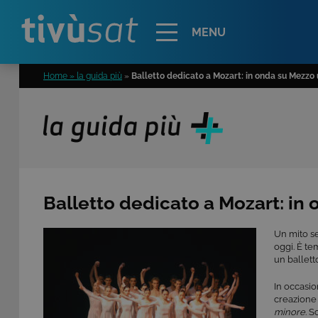
Alert
MENU
Home » la guida più
»
Balletto dedicato a Mozart: in onda su Mezzo
Balletto dedicato a Mozart: in
Un mito s
oggi. È te
un ballett
In occasio
creazione 
minore
. S