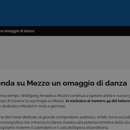
 un omaggio di danza
 onda su Mezzo un omaggio di danza
enza tempo, Wolfgang Amadeus Mozart continua a ispirare artisti e nuove 
mpo di rivivere la sua magia su Mezzo,
in esclusiva al numero 49 del teleco
o dedicato a Mozart in onda a gennaio.
ne del mese dedicato al grande compositore austriaco, infatti, torna sul p
coreografica che intreccia la danza classica alla potenza emotiva della
Gra
copriamo insieme il calendario e il cast dell’opera straordinaria.