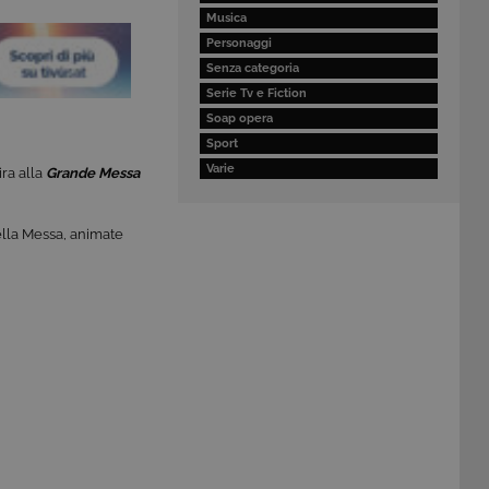
Musica
Personaggi
Senza categoria
Serie Tv e Fiction
Soap opera
Sport
Varie
ira alla
Grande Messa
ella Messa, animate