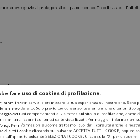
e, anche grazie ai protagonisti del palcoscenico. Ecco il cast del Ballett
to
zart
be fare uso di cookies di profilazione.
alle 20:30 sul canale Mezzo
, visibile su
tivùsat al canale 49
. Un’occasione 
gliorare i nostri servizi e ottimizzare la tua esperienza sul nostro sito. Sono p
 Mozart, in una serata dedicata al genio di Salisburgo.
ionamento del sito. Solo previo tuo consenso, useremo anche ulteriori tipologi
aggio dei tuoi comportamenti di visitatore sul sito, o di profilazione, anche di 
televisione italiana: i migliori
programmi di musica
, le migliori
serie tv
, i mi
i o personalizzare i contenuti da te visualizzati. Per maggiori informazioni s
olicy. Per informazioni su come trattiamo i tuoi dati, consulta anche la nostra
one di tutti i cookie cliccando sul pulsante ACCETTA TUTTI I COOKIE, oppure sce
visione audio e video in 4K e HD.
ndo sull’apposito pulsante SELEZIONA I COOKIE. Clicca sulla "X" per chiudere i