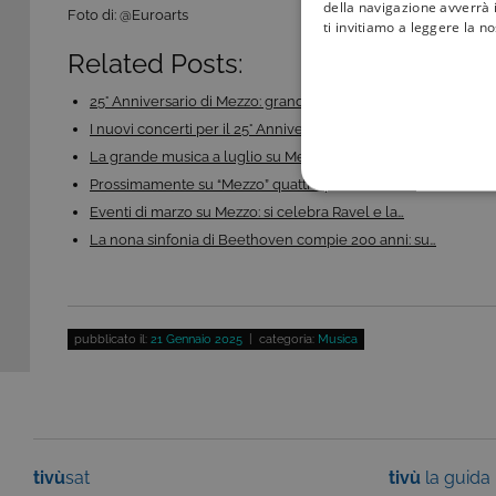
della navigazione avverrà i
Foto di: @Euroarts
ti invitiamo a leggere la n
Related Posts:
25° Anniversario di Mezzo: grandi concerti, opera,…
I nuovi concerti per il 25° Anniversario di Mezzo:…
La grande musica a luglio su Mezzo: jazz, opera,…
Prossimamente su “Mezzo” quattro prime serate…
COOKIE TEC
Eventi di marzo su Mezzo: si celebra Ravel e la…
La nona sinfonia di Beethoven compie 200 anni: su…
Questi cookie sono necessar
pubblicato il:
21 Gennaio 2025
| categoria:
Musica
risposta ad azioni da te effe
visualizzazione del sito e de
selezionati (es. lingua, prod
loro installazione, ma in ta
personali.
Pr
Nome
tivù
sat
tivù
la guida
D