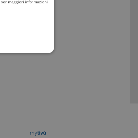
i; per maggiori informazioni
FUNZIONALITÀ
no impostati solo in
legge, come la corretta
se ai criteri da te
 essere avvisati riguardo alla
ano, di norma, dati
my
tivù