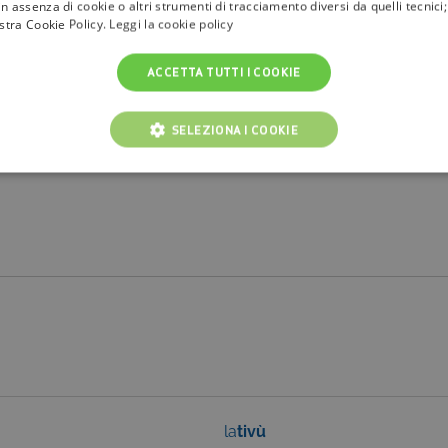
n assenza di cookie o altri strumenti di tracciamento diversi da quelli tecnic
ostra Cookie Policy.
Leggi la cookie policy
ACCETTA TUTTI I COOKIE
SELEZIONA I COOKIE
NICI
COOKIE ANALITICI
COOKIE DI PROFILAZIONE
Cookie tecnici
Cookie analitici
Cookie di profilazione
Funzionalità
i per il corretto funzionamento del nostro sito e non possono essere disattivati. Vengo
ttuate nel corso della navigazione, che costituiscono una richiesta di servizi ai sensi di 
i suoi contenuti. Inoltre, ti permetteranno di navigare sul sito ricordando le scelte e in ba
otti presenti nel carrello). È possibile impostare il browser per bloccare i cookie tecnici o
l caso alcune parti del sito non funzioneranno correttamente. Questi cookie non archivi
ovider /
Scadenza
Descrizione
la
tivù
ominio