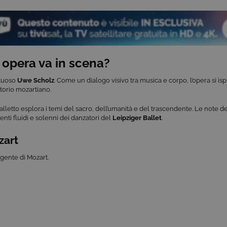
 opera va in scena?
ntuoso
Uwe Scholz
. Come un dialogo visivo tra musica e corpo, l’opera si isp
rtorio mozartiano.
alletto esplora i temi del sacro, dell’umanità e del trascendente. Le note d
nti fluidi e solenni dei danzatori del
Leipziger Ballet
.
zart
gente di Mozart.