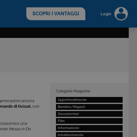
scopri di più >
SCOPRI I VANTAGGI
Login
Categorie Magazine
Approfondimento
generazioni ancora
mando di tivùsat,
con
Bambini/Ragazzi
Documentari
Film
alcoscenico una
Informazione
nde Messa in Do
Intrattenimento