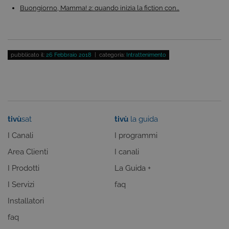
Buongiorno, Mamma! 2: quando inizia la fiction con…
COOKIE DI PROFILAZIONE
FUNZIONALITÀ
pubblicato il:
26 Febbraio 2018
| categoria:
Intrattenimento
Cookie tecnici
Cookie analitici
Cookie di profilazione
Funzionalità
Questi cookie sono necessari per il corretto
tivù
sat
tivù
la guida
funzionamento del nostro sito e non possono
essere disattivati. Vengono impostati solo in
I Canali
I programmi
risposta ad azioni da te effettuate nel corso della
navigazione, che costituiscono una richiesta di
Area Clienti
I canali
servizi ai sensi di legge, come la corretta
visualizzazione del sito e dei suoi contenuti.
I Prodotti
La Guida +
Inoltre, ti permetteranno di navigare sul sito
ricordando le scelte e in base ai criteri da te
I Servizi
faq
selezionati (es. lingua, prodotti presenti nel
carrello). È possibile impostare il browser per
Installatori
bloccare i cookie tecnici o essere avvisati
riguardo alla loro installazione, ma in tal caso
faq
alcune parti del sito non funzioneranno
correttamente. Questi cookie non archiviano, di