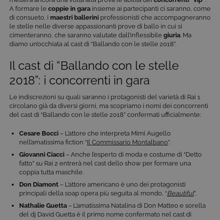
A formare le
coppie in gara
insieme ai partecipanti ci saranno, come
di consueto, i
maestri
ballerini
professionisti che accompagneranno
le stelle nelle diverse appassionanti prove di ballo in cui si
cimenteranno, che saranno valutate dall’inflessibile
giuria
. Ma
diamo un’occhiata al cast di “Ballando con le stelle 2018”.
Il cast di “Ballando con le stelle
2018”: i concorrenti in gara
Le indiscrezioni su quali saranno i protagonisti del varietà di Rai 1
circolano già da diversi giorni, ma scopriamo i nomi dei concorrenti
del cast di “Ballando con le stelle 2018” confermati ufficialmente:
Cesare Bocci
– L’attore che interpreta Mimì Augello
nell’amatissima fiction “
Il Commissario Montalbano
”.
Giovanni Ciacci
– Anche l’esperto di moda e costume di “Detto
fatto” su Rai 2 entrerà nel cast dello show per formare una
coppia tutta maschile.
Don Diamont
– L’attore americano è uno dei protagonisti
principali della soap opera più seguita al mondo, “
Beautiful
”.
Nathalie Guetta
– L’amatissima Natalina di Don Matteo e sorella
del dj David Guetta è il primo nome confermato nel cast di