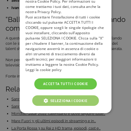
Selvaggia Lucarelli
nostra Cookie Policy. Per informazioni su
come trattiamo i tuoi dati, consulta anche la
Ivan Zazzaroni
nostra Privacy Policy.
Puoi accettare l’installazione di tutti i cookie
“Ballando con le stelle 2018”: quando
cliccando sul pulsante ACCETTA TUTTI I
comincia?
COOKIE, oppure scegli le singole tipologie che
vuoi installare, cliccando sull’apposito
pulsante SELEZIONA I COOKIE. Clicca sulla "X"
A questo punto non ci resta che scoprire la data inizio di “Ballando
per chiudere il banner, la continuazione della
con le stelle 2018”. La prima puntata della 13esima edizione del
navigazione avverrà in assenza di cookie o
talent show di
Rai 1
andrà in onda sabato 10 marzo, in prima serata.
altri strumenti di tracciamento diversi da
quelli tecnici; per maggiori informazioni ti
Non perdetevi tutti gli aggiornamenti sulle novità in arrivo in
invitiamo a leggere la nostra Cookie Policy.
televisione: seguite
Tivù La Guida
.
Leggi la cookie policy
Fonte immagine: rai.it
ACCETTA TUTTI I COOKIE
Related Posts:
Sanremo 2023: duetti e cover ufficiali, concorrenti…
SELEZIONA I COOKIE
Sanremo 2023: anticipazioni quarta serata, recap…
Mondiali Qatar 2022: calendario e dove seguire tutte…
COOKIE TECNICI
Mare Fuori 3: gli ultimi episodi in streaming e in…
COOKIE ANALITICI
La Porta Rossa 3 su Rai 2 HD: trama, episodi, cast e…