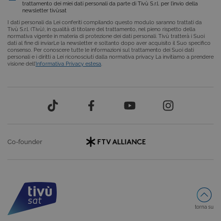
consenso su
trattamento dei miei dati personali da parte di Tivù S.r.l. per l’invio della
cookie dei
newsletter tivùsat
visitatori. È
necessario c
I dati personali da Lei conferiti compilando questo modulo saranno trattati da
il banner dei
Tivù S.r.l. (Tivù), in qualità di titolare del trattamento, nel pieno rispetto della
cookie di
normativa vigente in materia di protezione dei dati personali. Tivù tratterà i Suoi
Cookie-
dati al fine di inviarLe la newsletter e soltanto dopo aver acquisito il Suo specifico
Script.com
consenso. Per conoscere tutte le informazioni sul trattamento dei Suoi dati
funzioni
personali e i diritti a Lei riconosciuti dalla normativa privacy La invitiamo a prendere
correttament
visione dell’
Informativa Privacy estesa
.
ASP.NET_SessionId
Sessione
Cookie di
Microsoft
sessione del
Corporation
piattaforma 
dgtvi.tivu.tv
uso generale
utilizzato da
siti scritti co
tecnologie
basate su
Microsoft
.NET.
Co-founder
Solitamente
utilizzato pe
mantenere
una session
utente
anonimizzat
dal server.
torna su