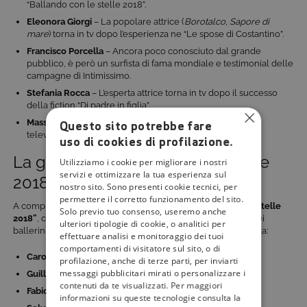
“Ballando con le stelle 2018”.
Eleonora Giorgi
– La popolare attrice (
Borotalco
,
Sapore di
mare
) torna in tv dopo l’esperienza ne “Le spose di Costantino”.
Francisco Porcella
– Ancora poco conosciuto dal grande
pubblico, è però un surfista di fama mondiale e testimonial delle
campagne di Intimissimo.
Stefania Rocca
– L’esperta attrice torna in tv dopo il successo
della fiction “Di padre in figlia”.
Massimiliano Morra
– Uno dei volti più amati delle fiction
Questo sito potrebbe fare
televisive, protagonista in “
Furore
”.
uso di cookies di profilazione.
La giuria di “Ballando con le stelle
Utilizziamo i cookie per migliorare i nostri
servizi e ottimizzare la tua esperienza sul
2018”
nostro sito. Sono presenti cookie tecnici, per
permettere il corretto funzionamento del sito.
A completare il cast ci saranno i
giudici di “Ballando con le stelle
Solo previo tuo consenso, useremo anche
2018”
, che avranno il compito di valutare le performance dei
ulteriori tipologie di cookie, o analitici per
ballerini in gara. Anche quest’anno, la giuria sarà composta da:
effettuare analisi e monitoraggio dei tuoi
comportamenti di visitatore sul sito, o di
Carolyn Smith
profilazione, anche di terze parti, per inviarti
messaggi pubblicitari mirati o personalizzare i
Guillermo Mariotto
contenuti da te visualizzati. Per maggiori
Fabio Canino
informazioni su queste tecnologie consulta la