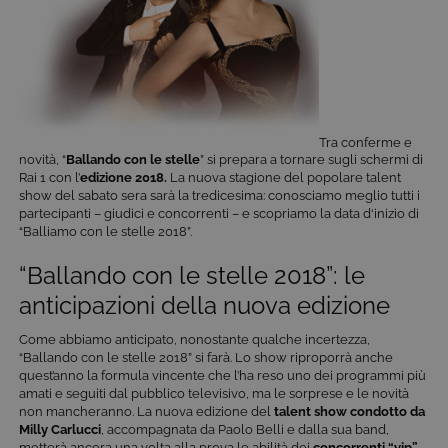
Tra conferme e
novità, “
Ballando con le stelle
” si prepara a tornare sugli schermi di
Rai 1 con l’
edizione 2018.
La nuova stagione del popolare talent
show del sabato sera sarà la tredicesima: conosciamo meglio tutti i
partecipanti – giudici e concorrenti – e scopriamo la data d‘inizio di
“Balliamo con le stelle 2018”.
“Ballando con le stelle 2018”: le
anticipazioni della nuova edizione
Come abbiamo anticipato, nonostante qualche incertezza,
“Ballando con le stelle 2018” si farà. Lo show riproporrà anche
quest’anno la formula vincente che l’ha reso uno dei programmi più
amati e seguiti dal pubblico televisivo, ma le sorprese e le novità
non mancheranno. La nuova edizione del
talent show
condotto da
Milly Carlucci
, accompagnata da Paolo Belli e dalla sua band,
metterà ancora una volta alla prova le abilità dei
concorrenti “vip”
.