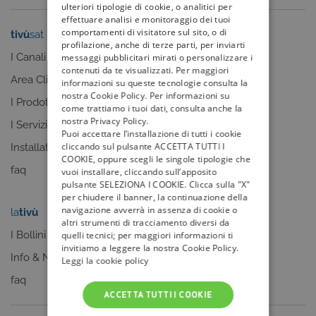
ulteriori tipologie di cookie, o analitici per
effettuare analisi e monitoraggio dei tuoi
comportamenti di visitatore sul sito, o di
tivù
sat
tivù
la guida
profilazione, anche di terze parti, per inviarti
I Canali
I programmi
messaggi pubblicitari mirati o personalizzare i
contenuti da te visualizzati. Per maggiori
Area Clienti
I canali
informazioni su queste tecnologie consulta la
nostra Cookie Policy. Per informazioni su
I Prodotti
La Guida +
come trattiamo i tuoi dati, consulta anche la
nostra Privacy Policy.
I Servizi
faq
Puoi accettare l’installazione di tutti i cookie
cliccando sul pulsante ACCETTA TUTTI I
Installatori
COOKIE, oppure scegli le singole tipologie che
faq
vuoi installare, cliccando sull’apposito
pulsante SELEZIONA I COOKIE. Clicca sulla "X"
per chiudere il banner, la continuazione della
navigazione avverrà in assenza di cookie o
la
tivù
my
tivù
altri strumenti di tracciamento diversi da
I Bollini
quelli tecnici; per maggiori informazioni ti
invitiamo a leggere la nostra Cookie Policy.
Info & News
Leggi la cookie policy
faq
ACCETTA TUTTI I COOKIE