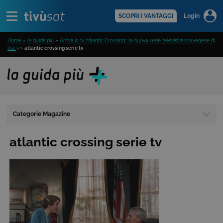
Alert
scopri di più >
SCOPRI I VANTAGGI
Login
Home » la guida più
»
Arriva in tv ‘Atlantic Crossing’: la nuova serie televisiva norvegese di
Rai 3
»
atlantic crossing serie tv
Categorie Magazine
atlantic crossing serie tv