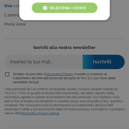
tivù
s.r.l.
Sei un editore?
SELEZIONA I COOKIE
L'azienda
Clicca qui
COOKIE TECNICI
Press Area
COOKIE ANALITICI
COOKIE DI PROFILAZIONE
Iscriviti alla nostra newsletter
FUNZIONALITÀ
Dichiaro di aver letto l’
Informativa Privacy
e presto il consenso al
trattamento dei miei dati personali da parte di Tivù S.r.l. per l’invio della
newsletter tivùsat
Cookie tecnici
Cookie analitici
I dati personali da Lei conferiti compilando questo modulo saranno trattati da
Cookie di profilazione
Funzionalità
Tivù S.r.l. (Tivù), in qualità di titolare del trattamento, nel pieno rispetto della
normativa vigente in materia di protezione dei dati personali. Tivù tratterà i Suoi
Questi cookie sono necessari per il corretto
dati al fine di inviarLe la newsletter e soltanto dopo aver acquisito il Suo specifico
consenso. Per conoscere tutte le informazioni sul trattamento dei Suoi dati
funzionamento del nostro sito e non possono
personali e i diritti a Lei riconosciuti dalla normativa privacy La invitiamo a prendere
essere disattivati. Vengono impostati solo in
visione dell’
Informativa Privacy estesa
.
risposta ad azioni da te effettuate nel corso della
navigazione, che costituiscono una richiesta di
servizi ai sensi di legge, come la corretta
visualizzazione del sito e dei suoi contenuti.